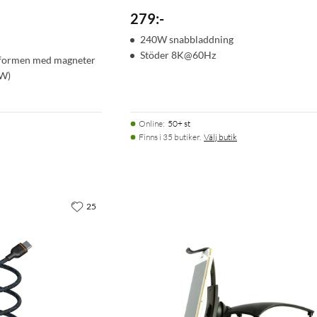
279
:
-
240W snabbladdning
Stöder 8K@60Hz
er formen med magneter
 W)
Online
:
50+ st
Finns i 35 butiker.
Välj butik
25