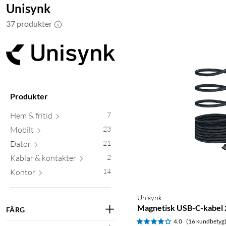
Unisynk
37 produkter
Produkter
Hem & fritid
7
Mobilt
23
Dator
21
Kablar & kontakter
2
Kontor
14
Unisynk
Magnetisk USB-C-kabel 
FÄRG
4.0
(16 kundbetyg