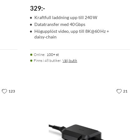
329
:
-
Kraftfull laddning upp till 240 W
Datatransfer med 40 Gbps
Högupplöst video, upp till 8K@60 Hz +
daisy‑chain
Online
:
100+ st
Finns i 48 butiker.
Välj butik
123
21