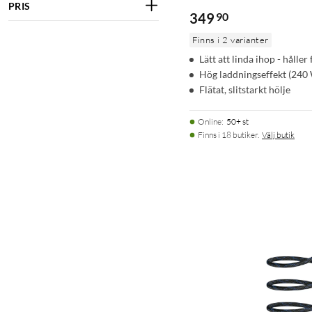
PRIS
349
90
Finns i 2 varianter
Lätt att linda ihop - håll
Hög laddningseffekt (240
Flätat, slitstarkt hölje
Online
:
50+ st
Finns i 18 butiker.
Välj butik