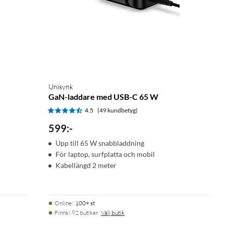
Unisynk
GaN-laddare med USB-C 65 W
4.5
(49 kundbetyg)
599
:
-
Upp till 65 W snabbladdning
För laptop, surfplatta och mobil
Kabellängd 2 meter
Online
:
100+ st
Finns i 92 butiker.
Välj butik