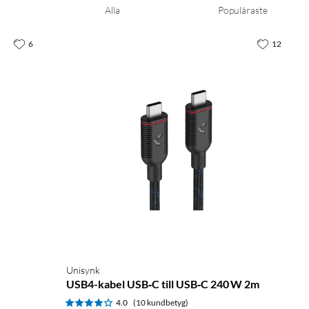
Alla
Populäraste
6
12
Unisynk
USB4-kabel USB‑C till USB‑C 240 W 2m
4.0
(10 kundbetyg)