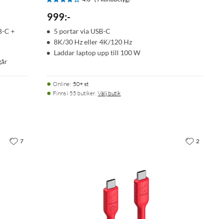
999
:
-
B-C +
5 portar via USB-C
8K/30 Hz eller 4K/120 Hz
Laddar laptop upp till 100 W
går
Online
:
50+ st
Finns i 55 butiker.
Välj butik
7
2