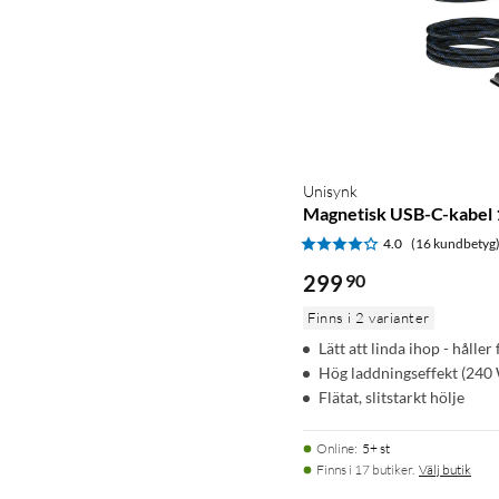
Unisynk
Magnetisk USB-C-kabel 
4.0
(16 kundbetyg
299
90
Finns i 2 varianter
Lätt att linda ihop - håll
Hög laddningseffekt (240
Flätat, slitstarkt hölje
Online
:
5+ st
Finns i 17 butiker.
Välj butik