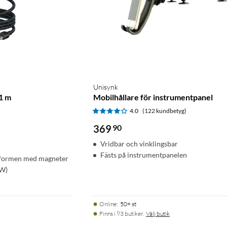
Unisynk
1 m
Mobilhållare för instrumentpanel
)
4.0
(122 kundbetyg)
369
90
Vridbar och vinklingsbar
Fästs på instrumentpanelen
er formen med magneter
 W)
Online
:
50+ st
Finns i 93 butiker.
Välj butik