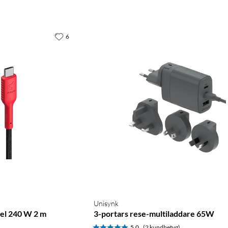
6
Unisynk
el 240 W 2 m
3-portars rese-multiladdare 65W
5.0
(2 kundbetyg)