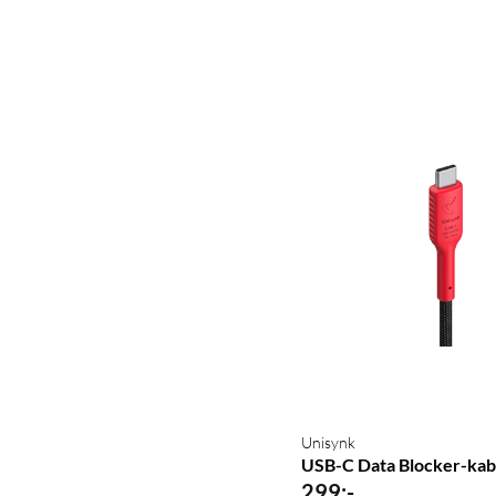
Unisynk
USB-C Data Blocker-kab
299
:
-