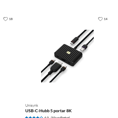
18
14
Unisynk
USB-C-Hubb 5 portar 8K
4.0
(9 kundbetyg)