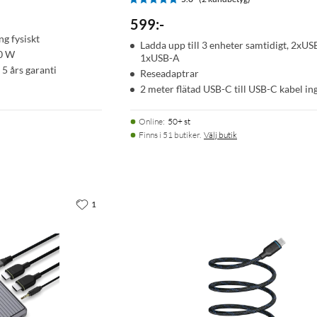
599
:
-
ng fysiskt
Ladda upp till 3 enheter samtidigt, 2xUS
40 W
1xUSB-A
 5 års garanti
Reseadaptrar
2 meter flätad USB-C till USB-C kabel in
Online
:
50+ st
Finns i 51 butiker.
Välj butik
1