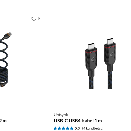
9
Unisynk
2 m
USB-C USB4-kabel 1 m
)
5.0
(4 kundbetyg)