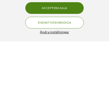
ACCEPTERA ALLA
ENDAST NÖDVÄNDIGA
Ändra inställningar
Varta Litiumbatteri CR2016 2-pack
59:90
4.5/5
HÄMTA
LÄGG I VARUKORGEN