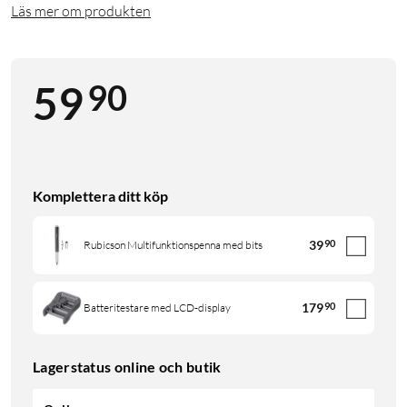
Läs mer om produkten
90
59
Komplettera ditt köp
39
90
Rubicson Multifunktionspenna med bits
179
90
Batteritestare med LCD-display
Lagerstatus online och butik