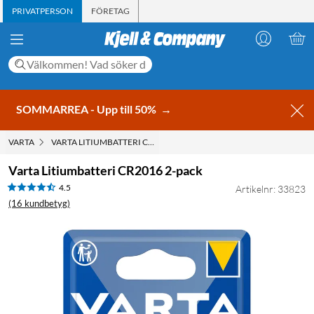
PRIVATPERSON
FÖRETAG
SOMMARREA - Upp till 50%
→
VARTA
VARTA LITIUMBATTERI CR2016 2-PACK
Varta Litiumbatteri CR2016 2-pack
4.5
Artikelnr: 33823
(16 kundbetyg)