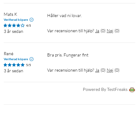
Mats K
Håller vad ni lovar.
Verifierad köpare
4/5
Var recensionen till hjälp?
Ja
(
0
)
Nej
(
0
)
3 år sedan
René
Bra pris. Fungerar fint
Verifierad köpare
5/5
Var recensionen till hjälp?
Ja
(
0
)
Nej
(
0
)
3 år sedan
Powered By TestFreaks