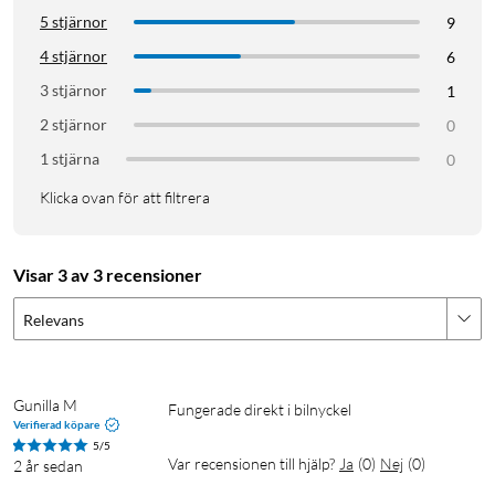
5 stjärnor
9
4 stjärnor
6
3 stjärnor
1
2 stjärnor
0
1 stjärna
0
Klicka ovan för att filtrera
Visar 3 av 3 recensioner
Relevans
Gunilla M
Fungerade direkt i bilnyckel
Verifierad köpare
5/5
Var recensionen till hjälp?
Ja
(
0
)
Nej
(
0
)
2 år sedan