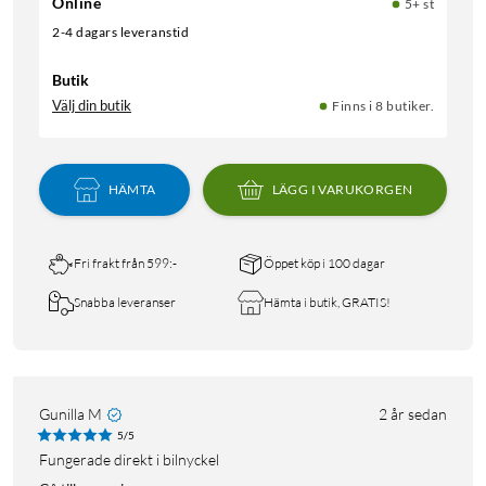
Online
5+ st
2-4 dagars leveranstid
Butik
Välj din butik
Finns i 8 butiker.
HÄMTA
LÄGG I VARUKORGEN
Fri frakt från 599:-
Öppet köp i 100 dagar
Snabba leveranser
Hämta i butik, GRATIS!
Gunilla M
2 år sedan
5/5
Fungerade direkt i bilnyckel