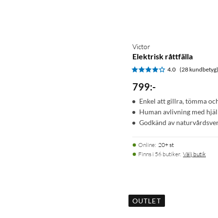
Victor
Elektrisk råttfälla
4.0
(28 kundbetyg
799
:
-
Enkel att gillra, tömma o
Human avlivning med hjälp
Godkänd av naturvårdsve
Online
:
20+ st
Finns i 56 butiker.
Välj butik
OUTLET