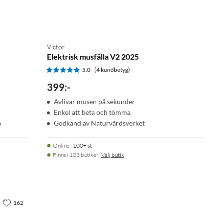
Victor
Elektrisk musfälla V2 2025
5.0
(4 kundbetyg)
399
:
-
Avlivar musen på sekunder
Enkel att beta och tömma
a
Godkänd av Naturvårdsverket
Online
:
100+ st
Finns i 103 butiker.
Välj butik
162