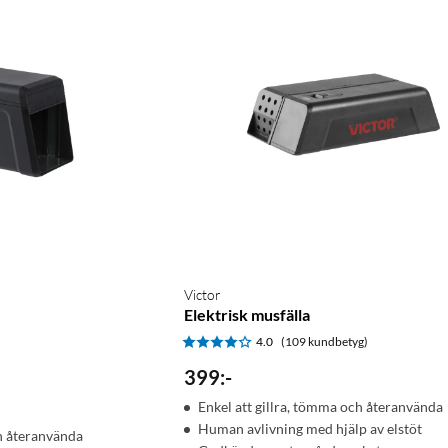
Victor
Elektrisk musfälla
)
4.0
(109 kundbetyg)
399
:
-
Enkel att gillra, tömma och återanvända
Human avlivning med hjälp av elstöt
ch återanvända