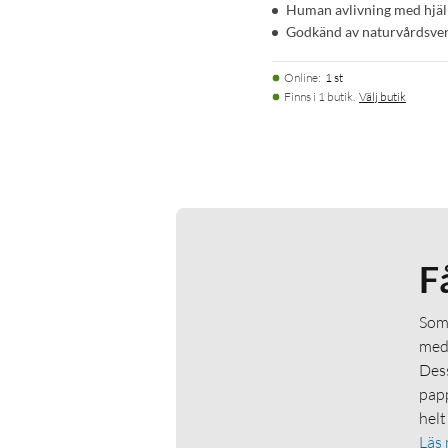
Human avlivning med hjälp
Godkänd av naturvårdsve
Online
:
1 st
Finns i 1 butik.
Välj butik
F
Som 
medl
Dess
papp
helt
Läs