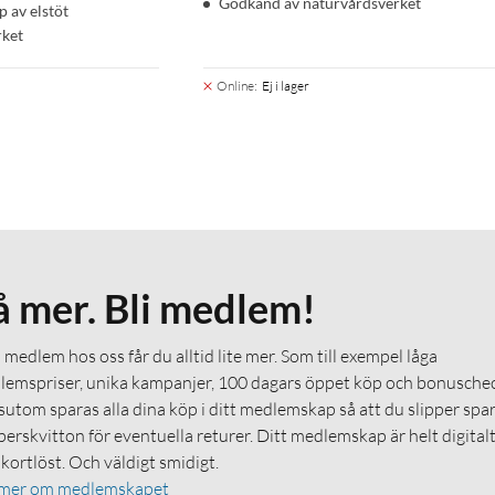
Godkänd av naturvårdsverket
 av elstöt
rket
Online
:
Ej i lager
å mer. Bli medlem!
medlem hos oss får du alltid lite mer. Som till exempel låga
emspriser, unika kampanjer, 100 dagars öppet köp och bonuschec
utom sparas alla dina köp i ditt medlemskap så att du slipper spa
erskvitton för eventuella returer. Ditt medlemskap är helt digital
 kortlöst. Och väldigt smidigt.
 mer om medlemskapet