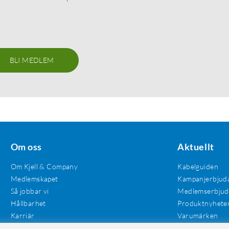
BLI MEDLEM
Om oss
Aktuellt
Om Kjell & Company
Kabelguiden
Medlemskapet
Kampanjerbjud
Så jobbar vi
Medlemserbju
Hållbarhet
Produktnyhete
Karriär
Varumärken
Våra butiker