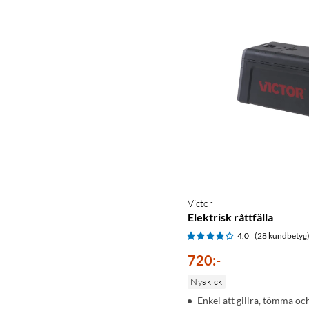
Victor
Elektrisk råttfälla
4.0
(28 kundbetyg
720
:
-
Nyskick
Enkel att gillra, tömma o