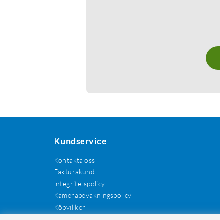
Kundservice
Kontakta oss
Fakturakund
Integritetspolicy
Kamerabevakningspolicy
Köpvillkor
Återkallelser