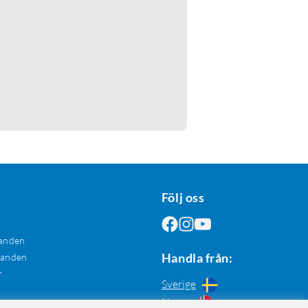
Följ oss
anden
Handla från:
danden
r
Sverige
Norge