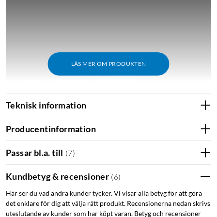
LÄS MER OM PRODUKTEN
Teknisk information
Producentinformation
Matter
Med den senaste mjukvaran och nya appen Wiz V2
Passar bl.a. till
(
7
)
(iOS/Android) får belysning och tillbehör från Wiz (tillverkade
under Q2 2021 och senare) nya möjligheter för integration i
Kundbetyg & recensioner
(
6
)
det smarta hemmet tillsammans med en Matter-kompatibel
gateway, exempelvis Apple HomePod, Amazon Echo eller
Här ser du vad andra kunder tycker. Vi visar alla betyg för att göra
det enklare för dig att välja rätt produkt. Recensionerna nedan skrivs
Google Nest Hub.
uteslutande av kunder som har köpt varan. Betyg och recensioner