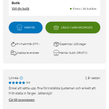
Butik
Välj din butik
Finns i 36 butiker.
HÄMTA
LÄGG I VARUKORGEN
Fri frakt från 599:-
Öppet köp i 100 dagar
Snabba leveranser
Hämta i butik, GRATIS!
Linnéa
1 år sedan
5/5
Enkel att sätta upp, fina förinställda ljusteman och enkelt att
fritt ställa in färger. Jättenöjd!
Gå till recensionen