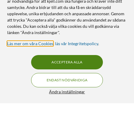
är nödvändiga för att kjell.com ska fungera och kräver inte ditt
samtycke. Andra bidrar till att du ska få en skräddarsydd
upplevelse, unika erbjudanden och anpassade annonser. Genom
att trycka "Acceptera alla" godkänner du användandet av sådana
cookies. Du kan också välja vilka cookies du vill godkänna via
länken "Ändra inställningar".
Läs mer om våra Cookies
,
läs vår Integritetspolicy
.
ACCEPTERA ALLA
ENDAST NÖDVÄNDIGA
Ändra inställningar
WiZ Pole Floor Light Golvarmatur
FRI FRAKT
4/5
1 299:-
HÄMTA
LÄGG I VARUKORGEN