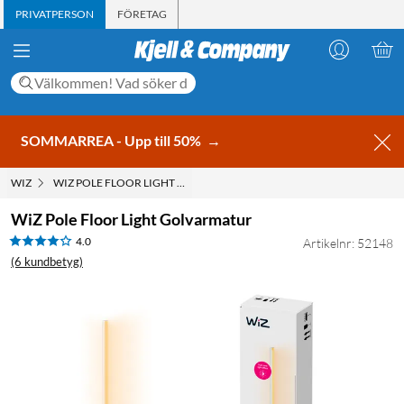
PRIVATPERSON
FÖRETAG
SOMMARREA - Upp till 50%
→
WIZ
WIZ POLE FLOOR LIGHT GOLVARMATUR
WiZ Pole Floor Light Golvarmatur
4.0
Artikelnr: 52148
(6 kundbetyg)