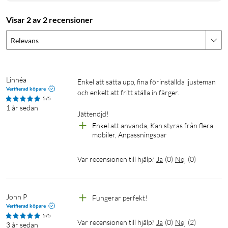
rörelsesensorer. Med minst två WiZ-lampor i ett rum kan du
Visar 2 av 2 recensioner
aktivera SpaceSense-funktionen i WiZ-appen och få lamporna
att tändas och släckas automatiskt med rörelsedetektering.
Relevans
Miljontals färger och växlande ljuslägen gör dig
glad
Linnéa
Enkel att sätta upp, fina förinställda ljusteman 
Verifierad köpare
Välj vilken ljusfärg du vill eller använda ett dynamiskt ljusläge
och enkelt att fritt ställa in färger.

5/5
som vi har designat åt dig. Eldstad eller Ocean skapar till
1 år sedan
Jättenöjd!
exempel en härlig atmosfär och gör dig på gott humör.
Enkel att använda, Kan styras från flera 
mobiler, Anpassningsbar
Skapa rätt stämning med ställbart varmvitt till
kallvitt ljus
Var recensionen till hjälp?
Ja
(
0
)
Nej
(
0
)
Välj allt från energigivande kallvitt ljus, till mjukt varmvitt, eller
välj något av de förinställda lägena som Fokus och
John P
Fungerar perfekt! 
Avslappning för att skapa den stämning som passar bäst för
Verifierad köpare
stunden.
5/5
Var recensionen till hjälp?
Ja
(
0
)
Nej
(
2
)
3 år sedan