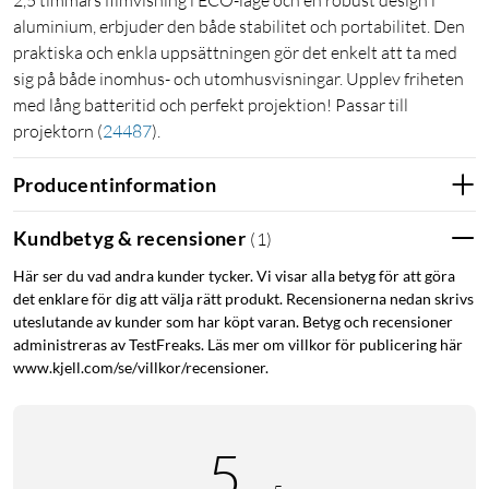
2,5 timmars filmvisning i ECO-läge och en robust design i
aluminium, erbjuder den både stabilitet och portabilitet. Den
praktiska och enkla uppsättningen gör det enkelt att ta med
sig på både inomhus- och utomhusvisningar. Upplev friheten
med lång batteritid och perfekt projektion! Passar till
projektorn
(
24487
)
.
Producentinformation
Kundbetyg & recensioner
(
1
)
Här ser du vad andra kunder tycker. Vi visar alla betyg för att göra
det enklare för dig att välja rätt produkt. Recensionerna nedan skrivs
uteslutande av kunder som har köpt varan. Betyg och recensioner
administreras av TestFreaks. Läs mer om villkor för publicering här
www.kjell.com/se/villkor/recensioner.
5