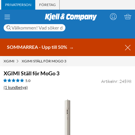
PRIVATPERSON
FÖRETAG
SOMMARREA - Upp till 50%
→
XGIMI
XGIMI STÄLL FÖR MOGO 3
XGIMI Ställ för MoGo 3
5.0
Artikelnr: 24598
(1 kundbetyg)