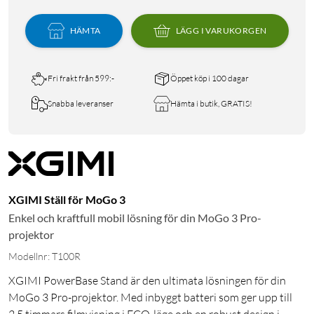
HÄMTA
LÄGG I VARUKORGEN
Fri frakt från 599:-
Öppet köp i 100 dagar
Snabba leveranser
Hämta i butik, GRATIS!
XGIMI Ställ för MoGo 3
Enkel och kraftfull mobil lösning för din MoGo 3 Pro-
projektor
Modellnr: T100R
XGIMI PowerBase Stand är den ultimata lösningen för din
MoGo 3 Pro-projektor. Med inbyggt batteri som ger upp till