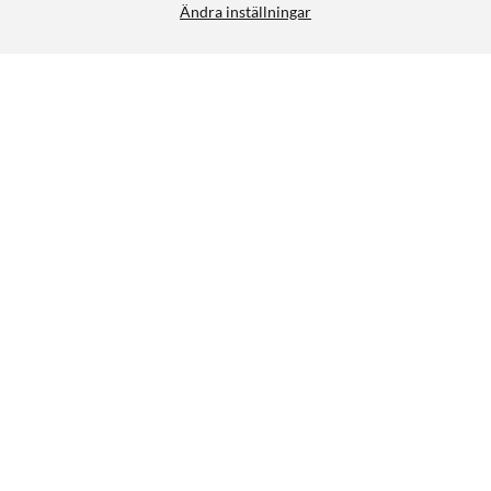
Ändra inställningar
XGIMI Ställ för MoGo 3
FRI FRAKT
5/5
1 899:-
HÄMTA
LÄGG I VARUKORGEN
Liknande produkter
0