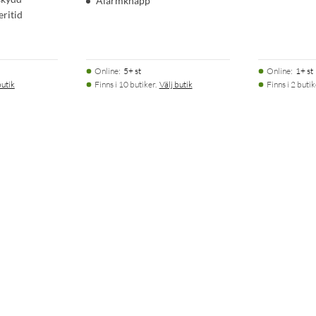
Alarmknapp
eritid
Online
:
5+ st
Online
:
1+ st
butik
Finns i 10 butiker.
Välj butik
Finns i 2 butik