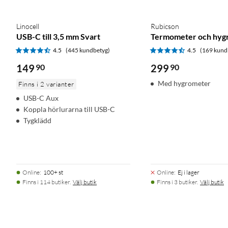
Linocell
Rubicson
USB-C till 3,5 mm Svart
Termometer och hyg
4.5
(445 kundbetyg)
4.5
(169 kund
149
90
299
90
Med hygrometer
Finns i 2 varianter
USB-C Aux
Koppla hörlurarna till USB-C
Tygklädd
Online
:
100+ st
Online
:
Ej i lager
Finns i 114 butiker.
Välj butik
Finns i 3 butiker.
Välj butik