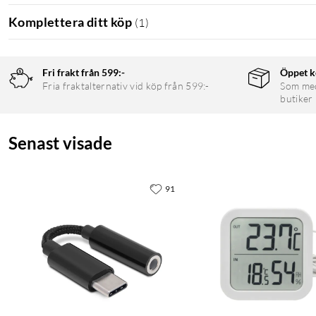
Komplettera ditt köp
(
1
)
Fri frakt från 599:-
Öppet k
Fria fraktalternativ vid köp från 599:-
Som medl
butiker
Senast visade
91