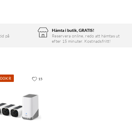
Hämta i butik, GRATIS!
tid på
Reservera online, redo att hämtas ut
efter 15 minuter. Kostnadsfritt!
700KR
15