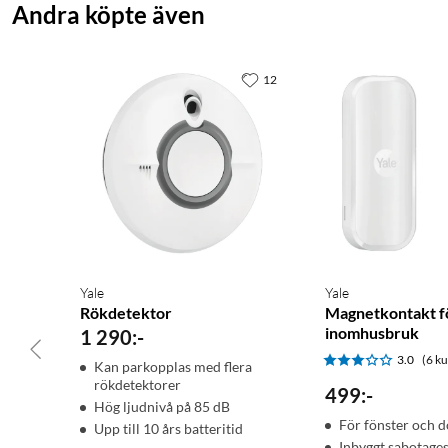
Andra köpte även
12
Yale
Yale
Rökdetektor
Magnetkontakt f
inomhusbruk
1 290
:
-
3.0
(6 k
Kan parkopplas med flera
rökdetektorer
499
:
-
Hög ljudnivå på 85 dB
För fönster och d
Upp till 10 års batteritid
Inbyggt sabotage