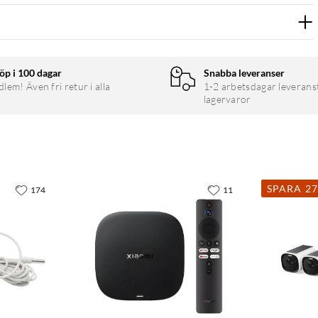
öp i 100 dagar
Snabba leveranser
em! Även fri retur i alla
1-2 arbetsdagar leverans
lagervaror
SPARA 2
174
11