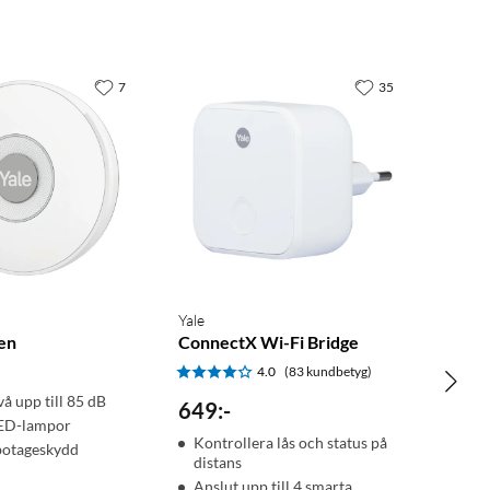
7
35
Yale
en
ConnectX Wi-Fi Bridge
4.0
(83 kundbetyg)
å upp till 85 dB
649
:
-
LED-lampor
Kontrollera lås och status på
botageskydd
distans
Anslut upp till 4 smarta