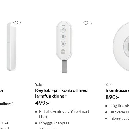
7
3
Yale
Yale
ör
Keyfob Fjärrkontroll med
Inomhussir
larmfunktioner
890
:
-
499
:
-
undbetyg)
Hög ljudniv
Enkel styrning av Yale Smart
Blinkade 
Hub
Inbyggt sa
örrar
Inbyggt knapplås
skydd