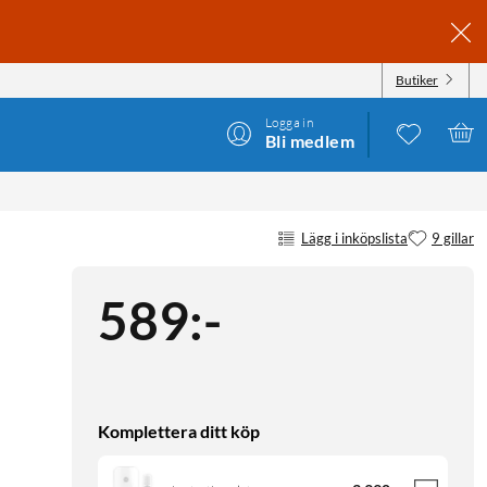
Butiker
Logga in
Bli medlem
Lägg i inköpslista
9 gillar
589
:
-
Komplettera ditt köp