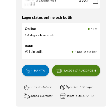
3 990
:
-
Yale Startlarmkit+
Lagerstatus online och butik
Online
5+ st
1-2 dagars leveranstid
Butik
Välj din butik
Finns i 2 butiker.
HÄMTA
LÄGG I VARUKORGEN
Fri frakt från 599:-
Öppet köp i 100 dagar
Snabba leveranser
Hämta i butik, GRATIS!