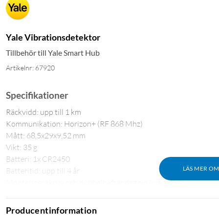
Yale Vibrationsdetektor
Tillbehör till Yale Smart Hub
Artikelnr: 67920
Specifikationer
Räckvidd: upp till 1 km
Kommunikation: Horizon+ (RF 868 Mhz)
Mått: 68,5x29x9,52 mm
Vikt: 35 g
Batteri: 1x CR2450
LÄS MER O
Batteritid: upp till 4 år
Montering: skruv och dubbelhäftande tejp (medföljer)
Producentinformation