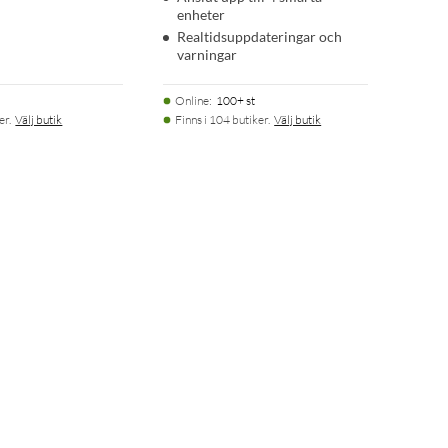
enheter
Realtidsuppdateringar och
varningar
Online
:
100+ st
er.
Välj butik
Finns i 104 butiker.
Välj butik