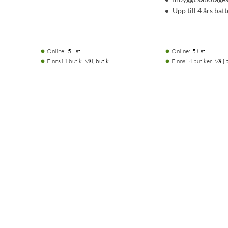
Upp till 4 års batt
Online
:
5+ st
Online
:
5+ st
Finns i 1 butik.
Välj butik
Finns i 4 butiker.
Välj 