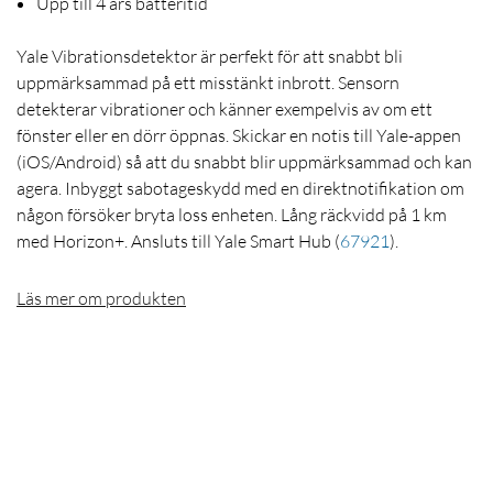
Upp till 4 års batteritid
Yale Vibrationsdetektor är perfekt för att snabbt bli
uppmärksammad på ett misstänkt inbrott. Sensorn
detekterar vibrationer och känner exempelvis av om ett
fönster eller en dörr öppnas. Skickar en notis till Yale-appen
(iOS/Android) så att du snabbt blir uppmärksammad och kan
agera. Inbyggt sabotageskydd med en direktnotifikation om
någon försöker bryta loss enheten. Lång räckvidd på 1 km
med Horizon+. Ansluts till Yale Smart Hub
(
67921
)
.
Läs mer om produkten