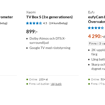
Xiaomi
Eufy
rometer
TV Box S (3:e generationen)
eufyCam 
Övervakn
betyg)
4.5
(24 kundbetyg)
899
:
-
4 290
:
-
6
Dolby Atmos och DTS:X-
surroundljud
Finns i 3 v
Google TV med röststyrning
2K-upplö
färg
Lång batt
Skarp och
dygnet r
Online
:
100+ st
Online
:
50+
Finns i 46 butiker.
Välj butik
Finns i 79 b