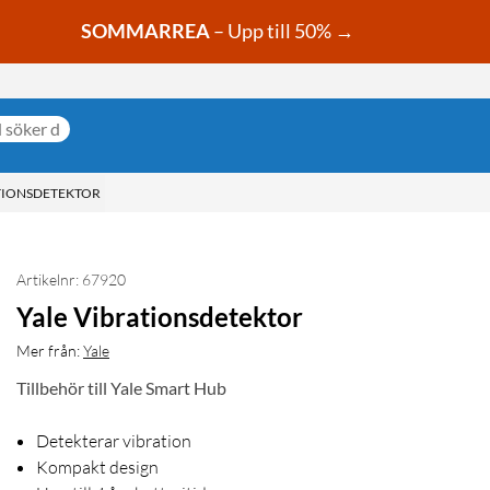
SOMMARREA
– Upp till 50% →
TIONSDETEKTOR
Artikelnr: 67920
Yale Vibrationsdetektor
Mer från:
Yale
Tillbehör till Yale Smart Hub
Detekterar vibration
Kompakt design