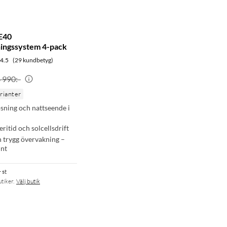
E40
ingssystem 4-pack
4.5
(29 kundbetyg)
 990:-
arianter
sning och nattseende i
eritid och solcellsdrift
 trygg övervakning –
unt
 st
utiker.
Välj butik