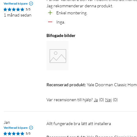
Verifierad köpare
Jag rekommenderar denna produkt.
5/5
Enkel montering.
1 månad sedan
Inga.
Bifogade bilder
Recenserad produkt:
Yale Doorman Classic Home
Var recensionen till hjälp?
Ja
(
0
)
Nej
(
0
)
Jan
Allt fungerade bra lätt att installera 
Verifierad köpare
5/5