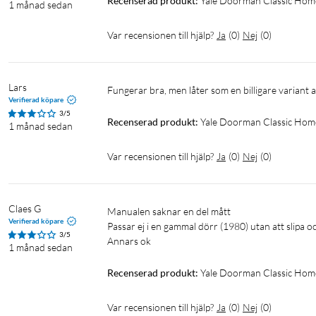
Recenserad produkt:
Yale Doorman Classic Home
1 månad sedan
Var recensionen till hjälp?
Ja
(
0
)
Nej
(
0
)
Lars
Fungerar bra, men låter som en billigare variant
Verifierad köpare
3/5
Recenserad produkt:
Yale Doorman Classic Hom
1 månad sedan
Var recensionen till hjälp?
Ja
(
0
)
Nej
(
0
)
Claes G
Manualen saknar en del mått

Verifierad köpare
Passar ej i en gammal dörr (1980) utan att slipa oc
3/5
1 månad sedan
Recenserad produkt:
Yale Doorman Classic Home
Var recensionen till hjälp?
Ja
(
0
)
Nej
(
0
)