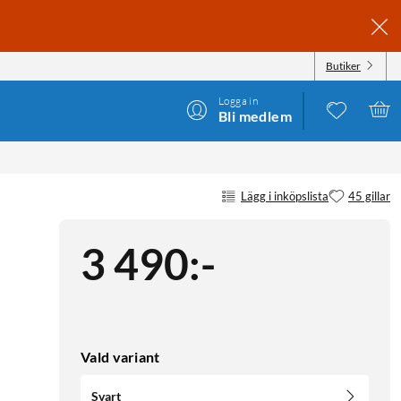
Butiker
Logga in
Bli medlem
Lägg i inköpslista
45 gillar
3 490
:
-
Vald variant
Svart