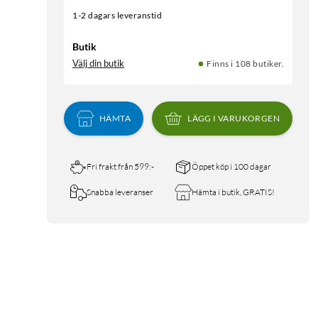
1-2 dagars leveranstid
Butik
Välj din butik
Finns i 108 butiker.
HÄMTA
LÄGG I VARUKORGEN
Fri frakt från 599:-
Öppet köp i 100 dagar
Snabba leveranser
Hämta i butik, GRATIS!