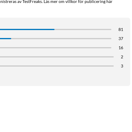
istreras av TestFreaks. Läs mer om villkor för publicering här
81
37
16
2
0 °C
3