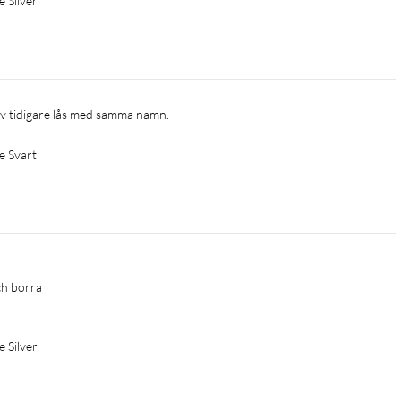
 Silver
 av tidigare lås med samma namn.
e Svart
h borra

 Silver