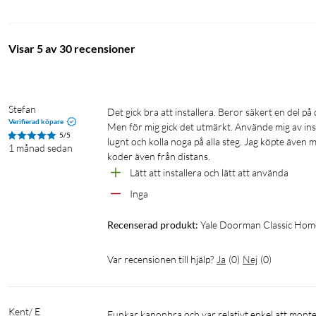
Visar 5 av 30 recensioner
Stefan
Det gick bra att installera. Beror säkert en del på din dörr, dvs tjocklek och behopv att göra mer plats för låshuset eller inte. 
Verifierad köpare
Men för mig gick det utmärkt. Använde mig av inst
5/5
lugnt och kolla noga på alla steg. Jag köpte även me
1 månad sedan
koder även från distans. 
Lätt att installera och lätt att använda
Inga
Recenserad produkt:
Yale Doorman Classic Home
Var recensionen till hjälp?
Ja
(
0
)
Nej
(
0
)
Kent/ E
Funkar kanonbra och var relativt enkel att montera.
