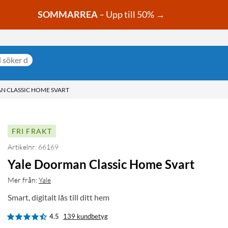
SOMMARREA
– Upp till 50% →
N CLASSIC HOME SVART
FRI FRAKT
Artikelnr: 66169
Yale Doorman Classic Home Svart
Mer från:
Yale
Smart, digitalt lås till ditt hem
4.5
139 kundbetyg