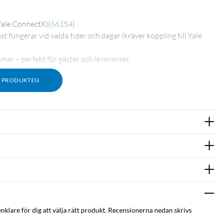
 Yale ConnectX)
(
66154
)
t fungerar vid valda tider och dagar (kräver koppling till Yale
ar – perfekt för gäster och leveranser
M PRODUKTEN
enklare för dig att välja rätt produkt. Recensionerna nedan skrivs