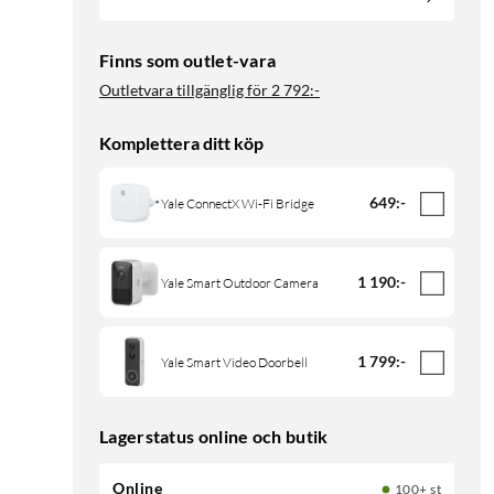
Finns som outlet-vara
Outletvara tillgänglig för
2 792:-
Komplettera ditt köp
649
:
-
Yale ConnectX Wi-Fi Bridge
1 190
:
-
Yale Smart Outdoor Camera
1 799
:
-
Yale Smart Video Doorbell
Lagerstatus online och butik
Online
100+ st