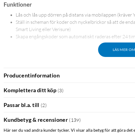
Funktioner
Lås och lås upp dörren på distans via mobilappen (kräver
Ställ in scheman för koder och nyckelbrickor så att de endas
Smart Living eller Verisure)
Skapa engångskoder som automatiskt raderas efter 24 timm
LÄS MER O
Förpackningen innehåller följande:
Yale Doorman Classic låsenhet
Producentinformation
Låshus och kabel
1489-11 Slutbleck
Komplettera ditt köp
(
3
)
1mm underläggsbricka
1 Nyckelbricka
Passar bl.a. till
(
2
)
Skruvpåse
Borrskydd
Kundbetyg & recensioner
(
139
)
4st AA-batterier
Här ser du vad andra kunder tycker. Vi visar alla betyg för att göra det 
Yale Access Module