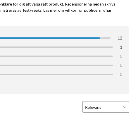
enklare för dig att välja rätt produkt. Recensionerna nedan skrivs
istreras av TestFreaks. Läs mer om villkor för publicering här
12
1
0
0
0
Relevans