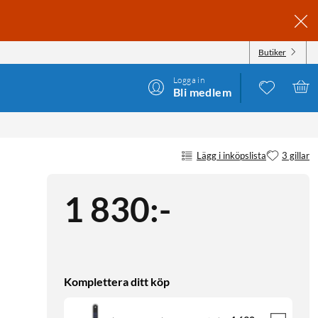
Butiker
Logga in
Bli medlem
Lägg i inköpslista
3 gillar
1 830
:
-
Komplettera ditt köp