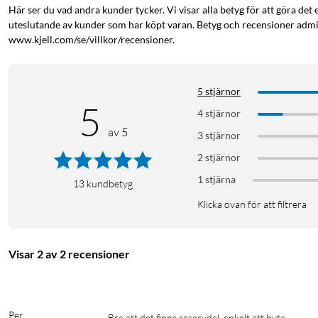
Här ser du vad andra kunder tycker. Vi visar alla betyg för att göra det 
uteslutande av kunder som har köpt varan. Betyg och recensioner admin
www.kjell.com/se/villkor/recensioner.
5 stjärnor
5
4 stjärnor
av 5
3 stjärnor
2 stjärnor
1 stjärna
13
kundbetyg
Klicka ovan för att filtrera
Visar 2 av 2 recensioner
Per
Bra att det finns reservdel, enkelt att byta.