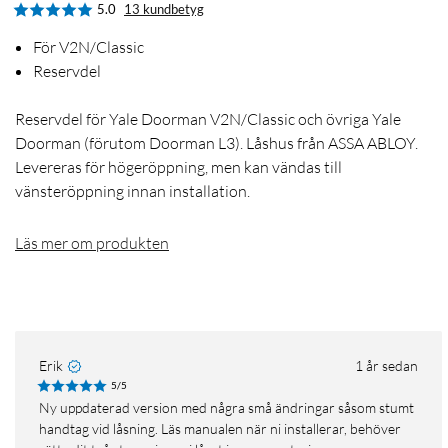
5.0
13 kundbetyg
För V2N/Classic
Reservdel
Reservdel för Yale Doorman V2N/Classic och övriga Yale
Doorman (förutom Doorman L3). Låshus från ASSA ABLOY.
Levereras för högeröppning, men kan vändas till
vänsteröppning innan installation.
Läs mer om produkten
Erik
1 år sedan
5/5
Ny uppdaterad version med några små ändringar såsom stumt
handtag vid låsning. Läs manualen när ni installerar, behöver