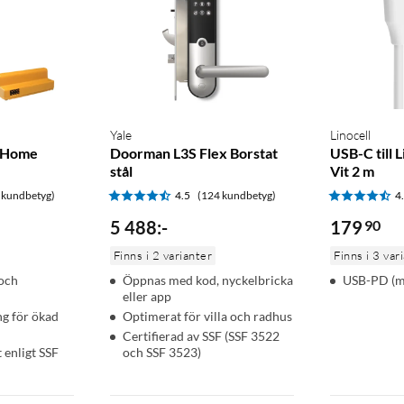
Yale
Linocell
c Home
Doorman L3S Flex Borstat
USB-C till 
stål
Vit 2 m
 kundbetyg)
4.5
(124 kundbetyg)
4
5 488
:
-
179
90
Finns i 2 varianter
Finns i 3 var
och
Öppnas med kod, nyckelbricka
USB-PD (m
eller app
ng för ökad
Optimerat för villa och radhus
Certifierad av SSF (SSF 3522
 enligt SSF
och SSF 3523)