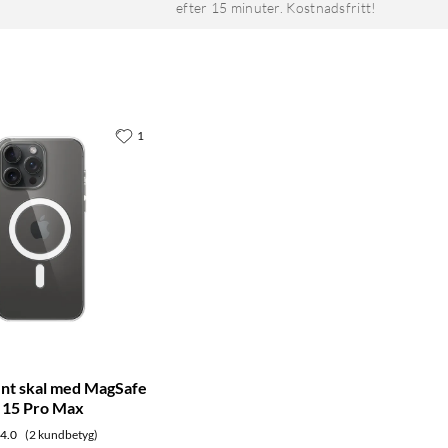
efter 15 minuter. Kostnadsfritt!
1
nt skal med MagSafe
e 15 Pro Max
4.0
(2 kundbetyg)