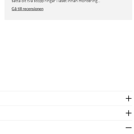
sätta dit två stopp ringar i låset innan montering...
Gå till recensionen