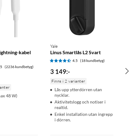
Yale
Lightning-kabel
Linus Smartlås L2 Svart
4.5
(18 kundbetyg)
.5
(2236 kundbetyg)
3 149
:
-
Finns i 2 varianter
ianter
Lås upp ytterdörren utan
nycklar.
ax 48 W)
Aktivitetslogg och notiser i
realtid.
Enkel installation utan ingrepp
i dörren.