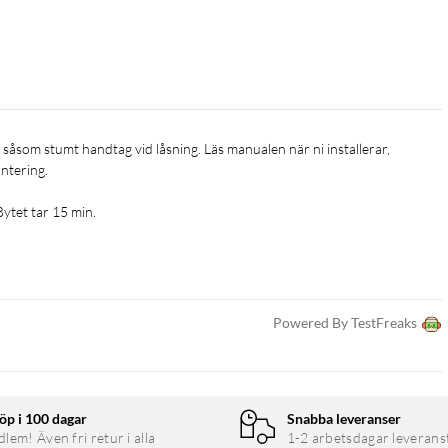
ering.

Bytet tar 15 min. 
Powered By TestFreaks
öp i 100 dagar
Snabba leveranser
em! Även fri retur i alla
1-2 arbetsdagar leverans