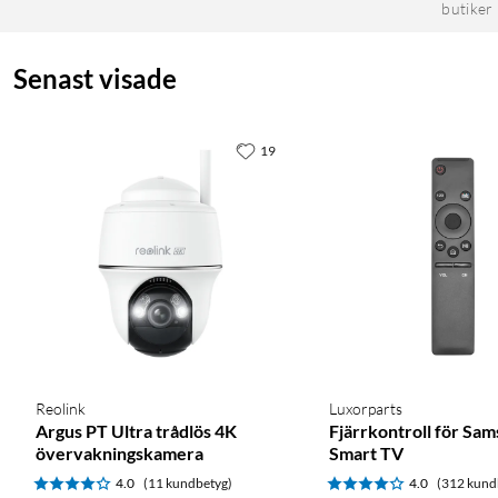
butiker
Senast visade
19
Reolink
Luxorparts
Argus PT Ultra trådlös 4K
Fjärrkontroll för Sa
övervakningskamera
Smart TV
4.0
(11 kundbetyg)
4.0
(312 kund