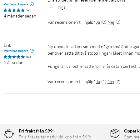
Verifierad köpare
Inga
5/5
4 månader sedan
Var recensionen till hjälp?
Ja
(
0
)
Nej
(
0
)
Erik
Ny uppdaterad version med några små ändringar såsom stumt handtag vid låsning. Läs manualen när ni installerar, 
Verifierad köpare
behöver sätta dit två stopp ringar i låset innan mont
5/5
1 år sedan
Fungerar väl och ersatte förra låskistan perfekt. 
Var recensionen till hjälp?
Ja
(
1
)
Nej
(
2
)
Fri frakt från 599:-
Öppet k
Fria fraktalternativ vid köp från 599:-
Som medl