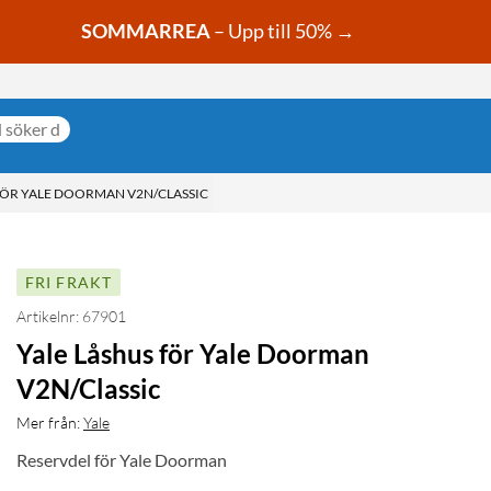
SOMMARREA
– Upp till 50% →
FÖR YALE DOORMAN V2N/CLASSIC
FRI FRAKT
Artikelnr: 67901
Yale Låshus för Yale Doorman
V2N/Classic
Mer från:
Yale
Reservdel för Yale Doorman