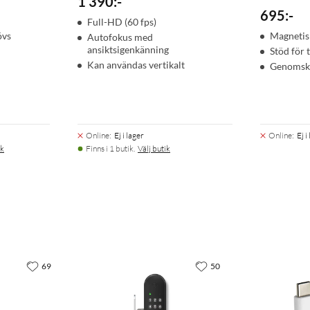
1 390
:
-
695
:
-
Full-HD (60 fps)
övs
Magnetis
Autofokus med
ansiktsigenkänning
Stöd för 
Kan användas vertikalt
Genomski
Online
:
Ej i lager
Online
:
Ej i
ik
Finns i 1 butik.
Välj butik
69
50