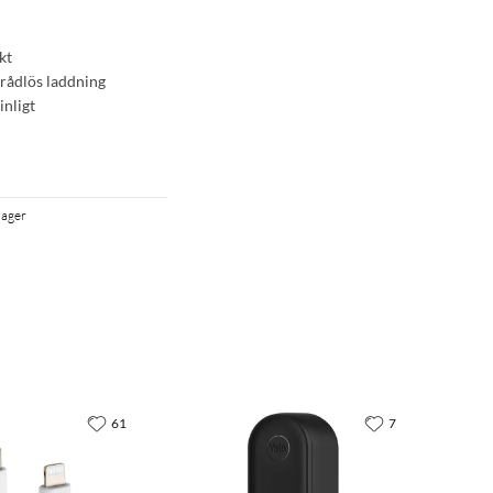
kt
trådlös laddning
nligt
 lager
61
7