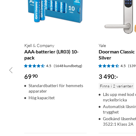
Kjell & Company
Yale
AAA-batterier (LR03) 10-
Doorman Classi
pack
Silver
4.5
(1648 kundbetyg)
4.5
(139
69
90
3 490
:
-
Standardbatteri för hemmets
Finns i 2 varianter
apparater
Lås upp med kod 
Hög kapacitet
nyckelbricka
Automatisk låsni
trygghet
Godkänd låsenhet
3522:1 Klass 2A