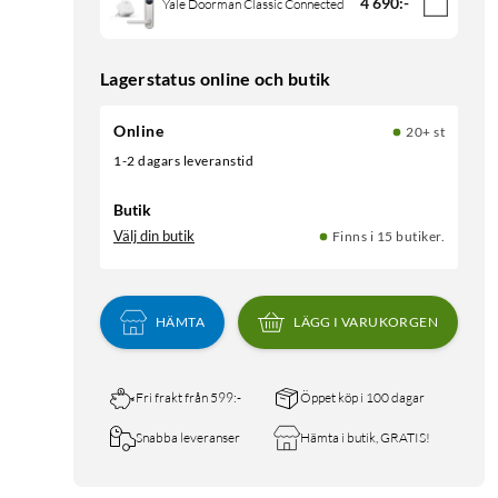
4 690
:
-
Yale Doorman Classic Connected
Lagerstatus online och butik
Online
20+ st
1-2 dagars leveranstid
Butik
Välj din butik
Finns i 15 butiker.
HÄMTA
LÄGG I VARUKORGEN
Fri frakt från 599:-
Öppet köp i 100 dagar
Snabba leveranser
Hämta i butik, GRATIS!