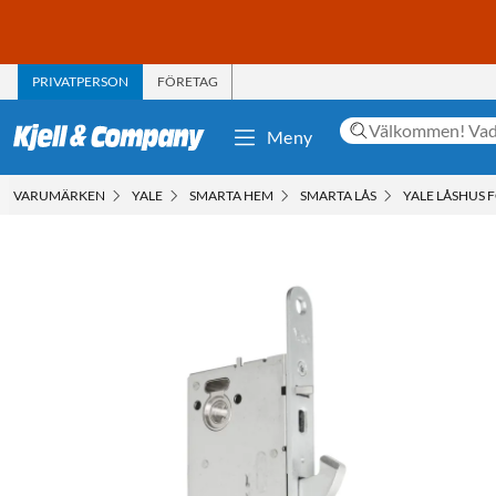
PRIVATPERSON
FÖRETAG
Meny
VARUMÄRKEN
YALE
SMARTA HEM
SMARTA LÅS
YALE LÅSHUS 