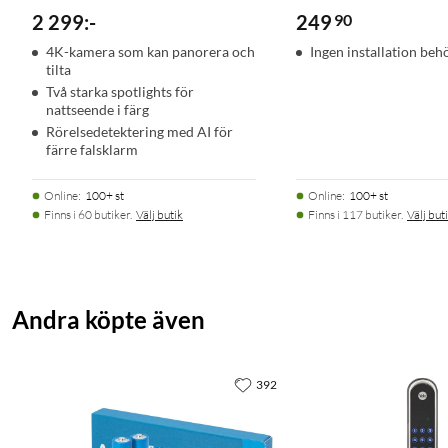
2 299
:
-
249
90
4K-kamera som kan panorera och
Ingen installation beh
tilta
Två starka spotlights för
nattseende i färg
Rörelsedetektering med AI för
färre falsklarm
Online
:
100+ st
Online
:
100+ st
Finns i 60 butiker.
Välj butik
Finns i 117 butiker.
Välj but
Andra köpte även
392