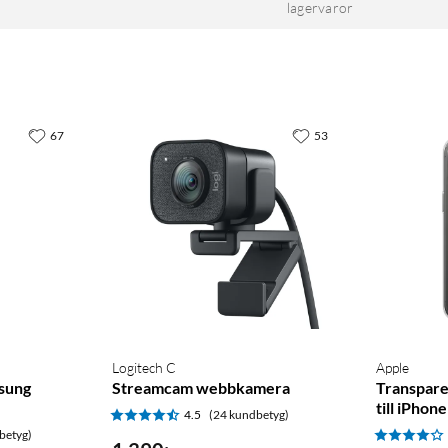
lagervaror
67
53
Logitech C
Apple
msung
Streamcam webbkamera
Transpare
till iPhon
4.5
(24 kundbetyg)
betyg)