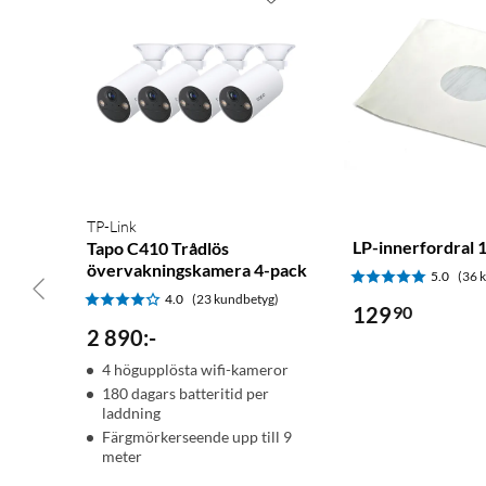
TP-Link
LP-innerfordral 
Tapo C410 Trådlös
övervakningskamera 4-pack
5.0
(36 
4.0
(23 kundbetyg)
129
90
2 890
:
-
4 högupplösta wifi-kameror
180 dagars batteritid per
laddning
Färgmörkerseende upp till 9
meter