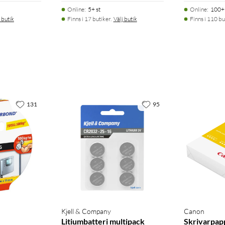
Online
:
5+ st
Online
:
100+ 
 butik
Finns i 17 butiker.
Välj butik
Finns i 110 bu
131
95
Kjell & Company
Canon
Litiumbatteri multipack
Skrivarpap