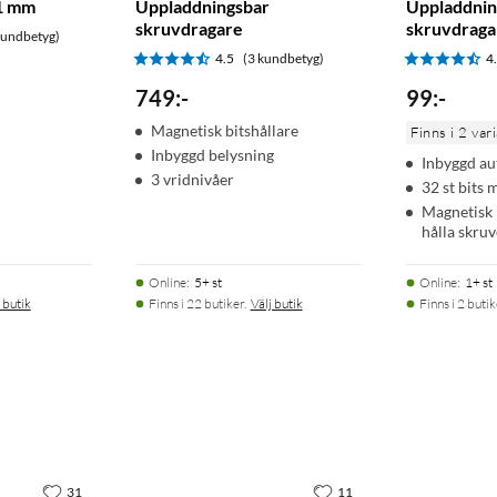
11 mm
Uppladdningsbar
Uppladdnin
skruvdragare
skruvdraga
kundbetyg)
4.5
(3 kundbetyg)
4
749
:
-
99
:
-
Magnetisk bitshållare
Finns i 2 var
Inbyggd belysning
Inbyggd au
3 vridnivåer
32 st bits
Magnetisk b
hålla skruv
Online
:
5+ st
Online
:
1+ st
 butik
Finns i 22 butiker.
Välj butik
Finns i 2 butik
31
11