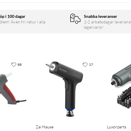
öp i 100 dagar
Snabba leveranser
em! Även fri retur i alla
1-2 arbetsdagar leverans
lagervaror
88
17
Zai Hause
Luxorparts