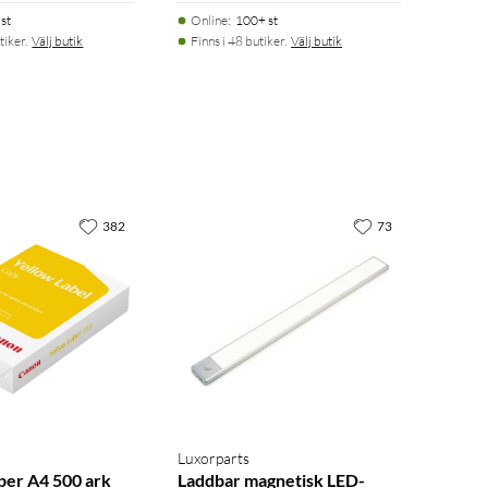
st
Online
:
100+ st
tiker.
Välj butik
Finns i 48 butiker.
Välj butik
382
73
Luxorparts
per A4 500 ark
Laddbar magnetisk LED-