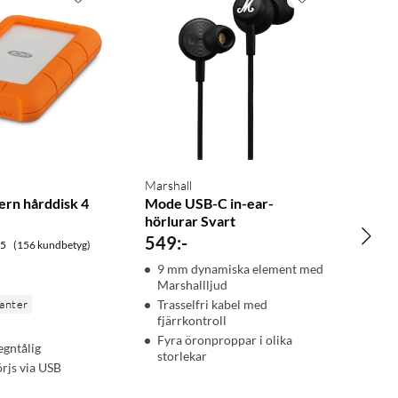
Marshall
ern hårddisk 4
Mode USB-C in-ear-
hörlurar Svart
549
:
-
.5
(156 kundbetyg)
9 mm dynamiska element med
Marshallljud
ianter
Trasselfri kabel med
fjärrkontroll
Fyra öronproppar i olika
egntålig
storlekar
rjs via USB