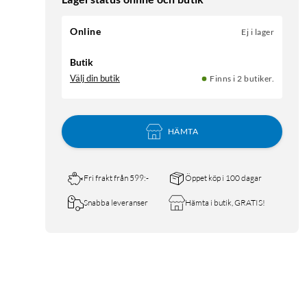
Online
Ej i lager
Butik
Välj din butik
Finns i 2 butiker.
HÄMTA
Fri frakt från 599:-
Öppet köp i 100 dagar
Snabba leveranser
Hämta i butik, GRATIS!