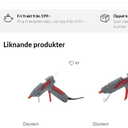
Fri frakt från 599:-
Öppet k
Fria fraktalternativ vid köp från 599:-
Som medl
butiker
Liknande produkter
97
Dibotech
Dibotech