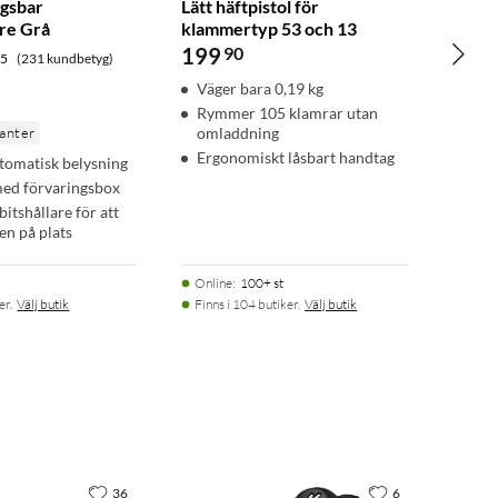
gsbar
Lätt häftpistol för
re Grå
klammertyp 53 och 13
199
90
.5
(231 kundbetyg)
Väger bara 0,19 kg
Rymmer 105 klamrar utan
ianter
omladdning
Ergonomiskt låsbart handtag
tomatisk belysning
 med förvaringsbox
itshållare för att
en på plats
Online
:
100+ st
er.
Välj butik
Finns i 104 butiker.
Välj butik
36
6