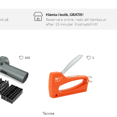
Hämta i butik, GRATIS!
tid på
Reservera online, redo att hämtas ut
efter 15 minuter. Kostnadsfritt!
102
1
Tacwise