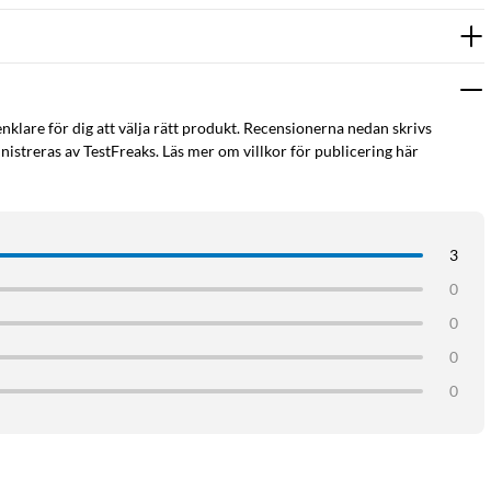
enklare för dig att välja rätt produkt. Recensionerna nedan skrivs
istreras av TestFreaks. Läs mer om villkor för publicering här
3
0
0
0
0