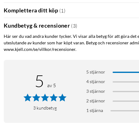
Komplettera ditt köp
(
1
)
Kundbetyg & recensioner
(
3
)
Här ser du vad andra kunder tycker. Vi visar alla betyg för att göra det 
uteslutande av kunder som har köpt varan. Betyg och recensioner admin
www.kjell.com/se/villkor/recensioner.
5 stjärnor
5
4 stjärnor
av 5
3 stjärnor
2 stjärnor
3
kundbetyg
1 stjärna