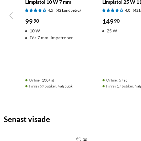
Limpistol 10 W 7 mm
Limpistol 25 W 
4.5
(42 kundbetyg)
4.0
(42 
99
90
149
90
10 W
25 W
För 7 mm limpatroner
Online
:
100+ st
Online
:
5+ st
Finns i 69 butiker.
Välj butik
Finns i 17 butiker.
Välj
Senast visade
30