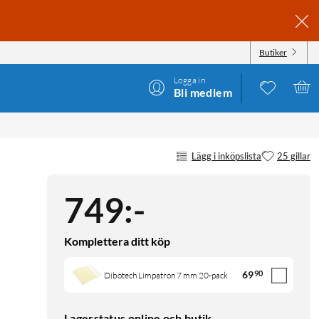
Butiker
Logga in
Bli medlem
Lägg i inköpslista
25 gillar
749
:
-
Komplettera ditt köp
69
90
Dibotech Limpatron 7 mm 20-pack
Lagerstatus online och butik