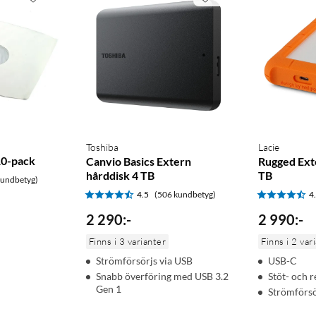
Toshiba
Lacie
10-pack
Canvio Basics Extern
Rugged Ext
hårddisk 4 TB
TB
kundbetyg)
4.5
(506 kundbetyg)
4
2 290
:
-
2 990
:
-
Finns i 3 varianter
Finns i 2 var
Strömförsörjs via USB
USB-C
Snabb överföring med USB 3.2
Stöt- och r
Gen 1
Strömförsö