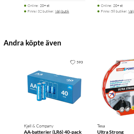
Online
:
20+ st
Online
:
20+ st
Finns i 32 butiker.
Välj butik
Finns i 58 butiker.
Välj
Andra köpte även
593
Kjell & Company
Tesa
AA-batterier (LR6) 40-pack
Ultra Strong