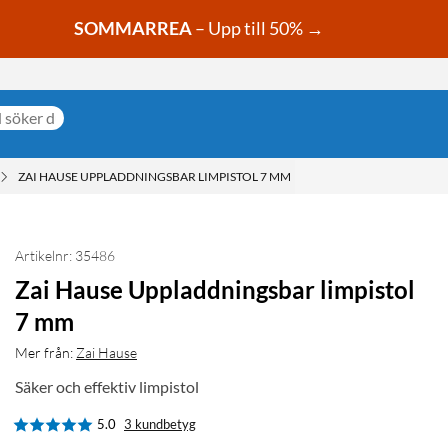
SOMMARREA
– Upp till 50% →
ZAI HAUSE UPPLADDNINGSBAR LIMPISTOL 7 MM
Artikelnr: 35486
Zai Hause Uppladdningsbar limpistol
7 mm
Mer från:
Zai Hause
Säker och effektiv limpistol
5.0
3 kundbetyg