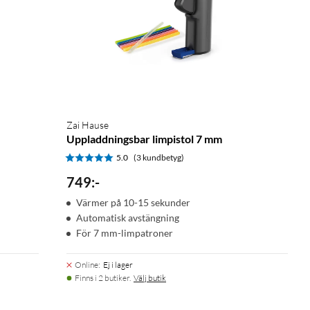
Zai Hause
Uppladdningsbar limpistol 7 mm
5.0
(3 kundbetyg)
749
:
-
Värmer på 10-15 sekunder
Automatisk avstängning
För 7 mm-limpatroner
Online
:
Ej i lager
Finns i 2 butiker.
Välj butik