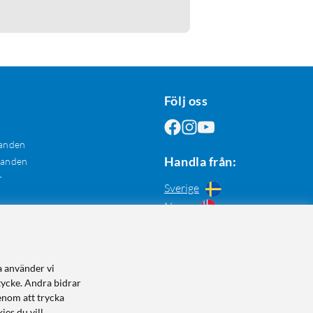
Följ oss
anden
Handla från:
danden
r
Sverige
Norge
a använder vi
tycke. Andra bidrar
enom att trycka
ies du vill