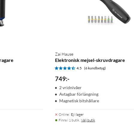
Zai Hause
ragare
Elektronisk mejsel-skruvdragare
4.5
(6 kundbetyg)
749
:
-
2 vridnivåer
Avtagbar förlängning
Magnetisk bitshållare
Online
:
Ej i lager
Finns i 1 butik.
Välj butik