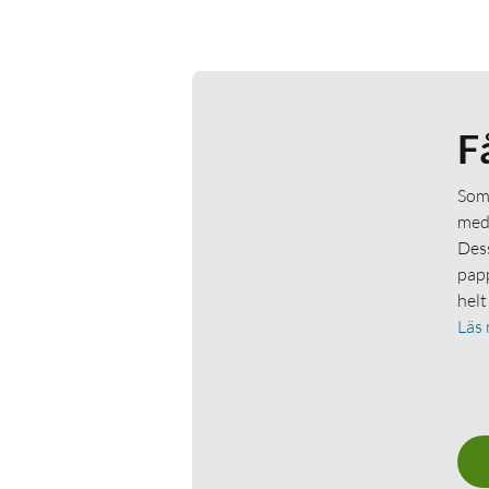
F
Som 
medl
Dess
papp
helt
Läs