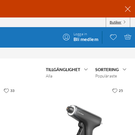
Butiker
Logga in
Bli medlem
TILLGÄNGLIGHET
SORTERING
Alla
Populäraste
33
25