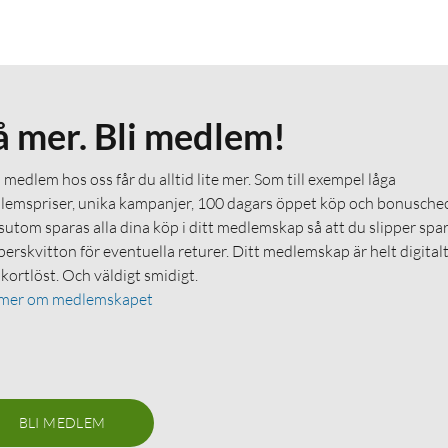
å mer. Bli medlem!
medlem hos oss får du alltid lite mer. Som till exempel låga
emspriser, unika kampanjer, 100 dagars öppet köp och bonuschec
utom sparas alla dina köp i ditt medlemskap så att du slipper spa
erskvitton för eventuella returer. Ditt medlemskap är helt digital
 kortlöst. Och väldigt smidigt.
 mer om medlemskapet
BLI MEDLEM