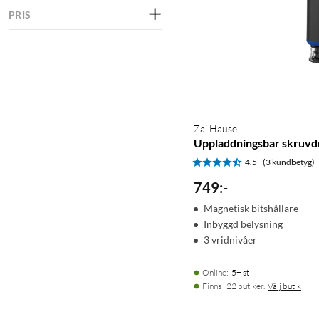
PRIS
Zai Hause
Uppladdningsbar skruvd
4.5
(3 kundbetyg)
749
:
-
Magnetisk bitshållare
Inbyggd belysning
3 vridnivåer
Online
:
5+ st
Finns i 22 butiker.
Välj butik