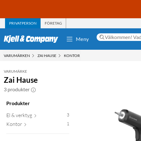
PRIVATPERSON
FÖRETAG
Meny
VARUMÄRKEN
ZAI HAUSE
KONTOR
VARUMÄRKE
Zai Hause
3 produkter
Produkter
El & verktyg
3
Kontor
1