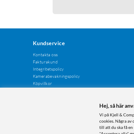
Kundservice
Kontakta oss
Fakturakund
Integritetspolicy
Kamerabevakningspolicy
Köpvillkor
Återkallelser
Cookies
Recensioner
Hej, så här an
Manualer och drivrutiner
Vi på Kjell & Comp
Retur och reklamation
cookies. Några av 
till att du ska få
"Acceptera alla" g