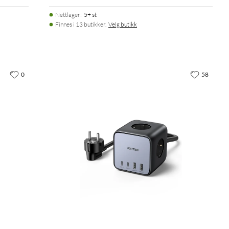
Nettlager
:
5+ st
Finnes i 13 butikker.
Velg butikk
0
58