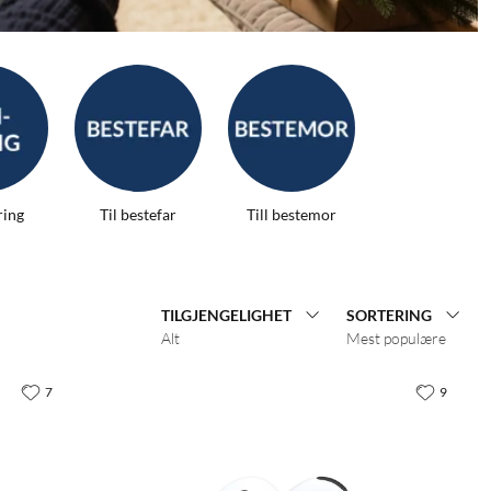
ring
Til bestefar
Till bestemor
TILGJENGELIGHET
SORTERING
Alt
Mest populære
7
9