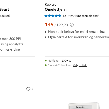
Rubicson
 Svart
Omelettjern
ldelser)
4.5
(990 kundeanmeldelser)
149
,
-
199,90
Non-stick-belegg for enkel rengjøring
Også perfekt for smørbrød og pannekak
rm med 300 PPI
ay og appstøtte
penneskriving
Nettlager
:
100+ st
Finnes i 31 butikker.
Velg butikk
5