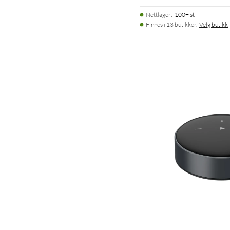
Nettlager
:
100+ st
Finnes i 13 butikker.
Velg butikk