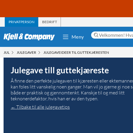
PRIVATPERSON
BEDRIFT
Meny
JUL
JULEGAVER
JULEGAVEIDEER TIL GUTTEKJÆRESTEN
Julegave till guttekjæreste
Å finne den perfekte julegaven til kjæresten eller ektemann
kan føles litt vanskelig noen ganger. Man vil jo gjerne gi noe
både er praktisk og gjennomtenkt. Kanskje til og med litt
teknonerdefaktor, hvis han er av den typen.
← Tilbake til alle julegavetips