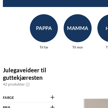
Til far
Til mor
T
Julegaveideer til
guttekjæresten
42 produkter
FARGE
PRIS