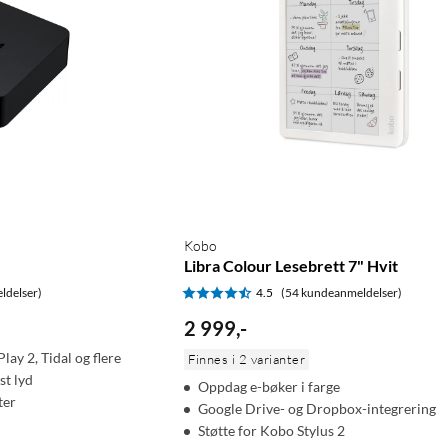
Kobo
Libra Colour Lesebrett 7" Hvit
ldelser)
4.5
(54 kundeanmeldelser)
2 999
,
-
lay 2, Tidal og flere
Finnes i 2 varianter
st lyd
Oppdag e-bøker i farge
ter
Google Drive- og Dropbox-integrering
Støtte for Kobo Stylus 2