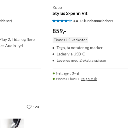
Kobo
Stylus 2-penn Vit
ldelser)
4.0
(3 kundeanmeldelser)
859
,
-
lay 2, Tidal og flere
Finnes i 2 varianter
Res Audio-lyd
Tegn, ta notater og marker
Lades via USB-C
Leveres med 2 ekstra spisser
Nettlager
:
5+ st
Finnes i 1 butikk.
Velg butikk
120