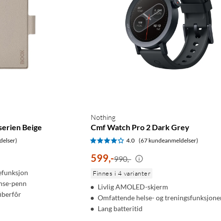
Nothing
serien Beige
Cmf Watch Pro 2 Dark Grey
delser)
4.0
(67 kundeanmeldelser)
599
,
-
990,-
efunksjon
Finnes i 4 varianter
ense-penn
Livlig AMOLED-skjerm
iberfôr
Omfattende helse- og treningsfunksjone
Lang batteritid