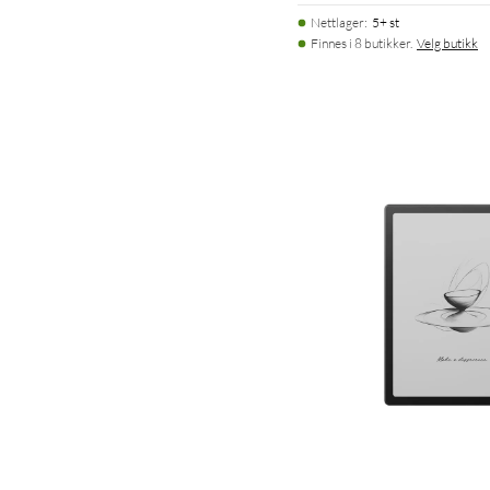
Nettlager
:
5+ st
Finnes i 8 butikker.
Velg butikk