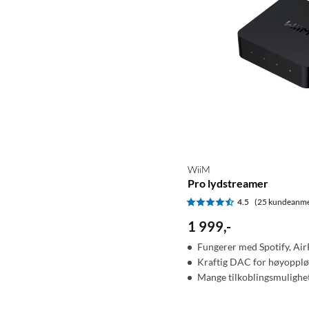
WiiM
Pro lydstreamer
4.5
(25 kundeanme
1 999
,
-
Fungerer med Spotify, AirP
Kraftig DAC for høyopplø
Mange tilkoblingsmulighe