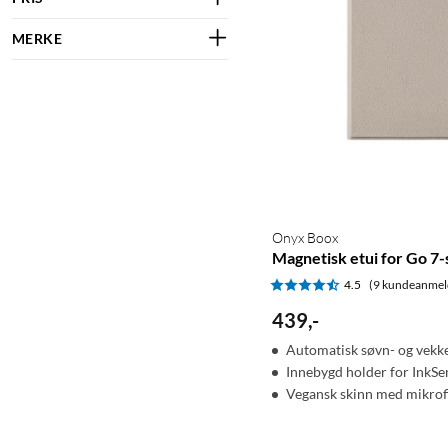
MERKE
Onyx Boox
Magnetisk etui for Go 7-
4.5
(9 kundeanmel
439
,
-
Automatisk søvn- og vekk
Innebygd holder for InkS
Vegansk skinn med mikrof