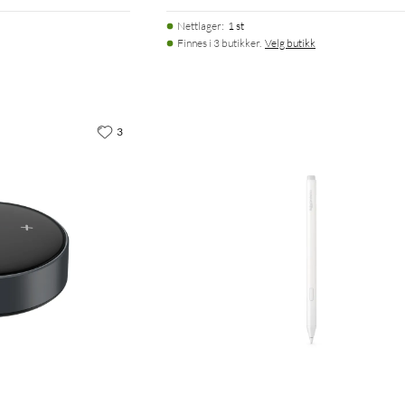
Nettlager
:
1 st
Finnes i 3 butikker.
Velg butikk
3