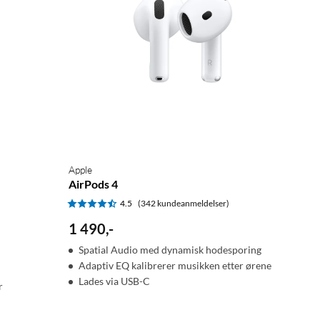
Apple
AirPods 4
4.5
(342 kundeanmeldelser)
1 490
,
-
Spatial Audio med dynamisk hodesporing
Adaptiv EQ kalibrerer musikken etter ørene
Lades via USB-C
r