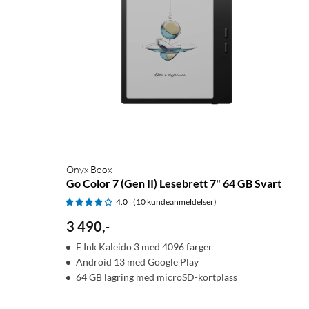
Onyx Boox
Go Color 7 (Gen II) Lesebrett 7" 64 GB Svart
4.0
(10 kundeanmeldelser)
3 490
,
-
E Ink Kaleido 3 med 4096 farger
Android 13 med Google Play
64 GB lagring med microSD-kortplass