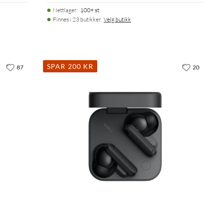
Nettlager
:
100+ st
Finnes i 23 butikker.
Velg butikk
SPAR 200 KR
87
20