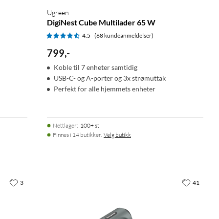
Ugreen
DigiNest Cube Multilader 65 W
4.5
(68 kundeanmeldelser)
799
,
-
Koble til 7 enheter samtidig
USB-C- og A-porter og 3x strømuttak
Perfekt for alle hjemmets enheter
Nettlager
:
100+ st
Finnes i 14 butikker.
Velg butikk
3
41