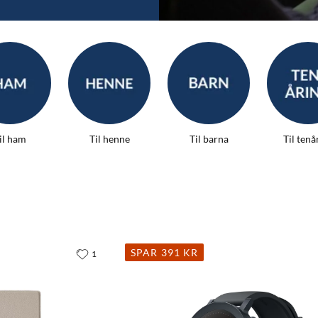
il ham
Til henne
Til barna
Til tenå
SPAR 391 KR
1