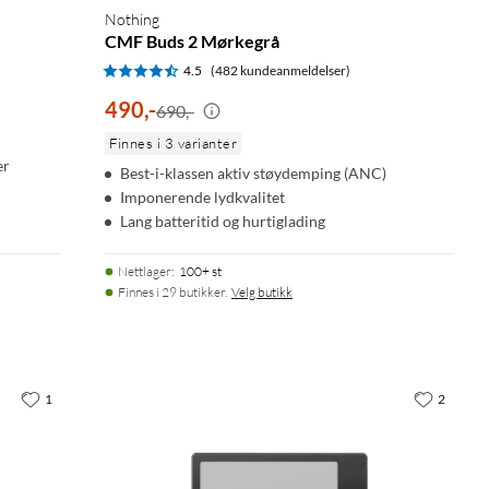
Nothing
CMF Buds 2 Mørkegrå
4.5
(482 kundeanmeldelser)
490
,
-
690,-
Finnes i 3 varianter
er
Best-i-klassen aktiv støydemping (ANC)
Imponerende lydkvalitet
Lang batteritid og hurtiglading
Nettlager
:
100+ st
Finnes i 29 butikker.
Velg butikk
1
2