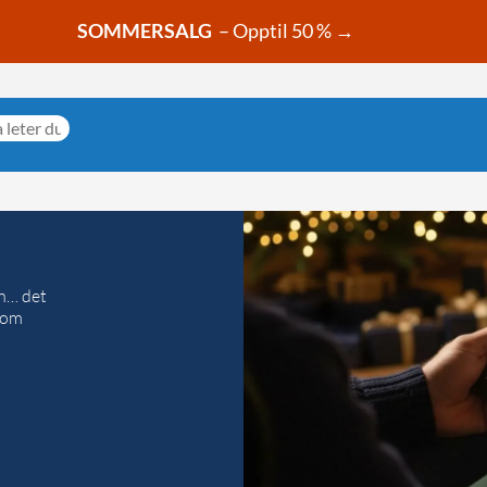
SOMMERSALG
– Opptil 50 % →
en… det
 som