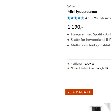
WiiM
Mini lydstreamer
4.5
(39 kundeanme
1 190
,
-
Fungerer med Spotify, AirP
Støtte for høyoppløst Hi-
Multiroom-funksjonalitet
Nettlager
:
100+ st
Finnes i 16 butikker.
Velg butikk
25% RABATT