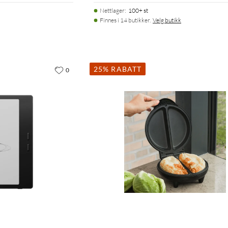
Nettlager
:
100+ st
Finnes i 14 butikker.
Velg butikk
25% RABATT
0