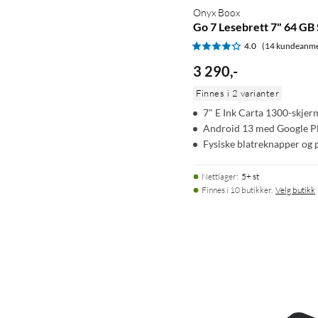
Onyx Boox
Go 7 Lesebrett 7" 64 GB
4.0
(14 kundeanme
3 290
,
-
Finnes i 2 varianter
7" E Ink Carta 1300-skje
Android 13 med Google Pl
Fysiske blatreknapper og 
Nettlager
:
5+ st
Finnes i 10 butikker.
Velg butikk