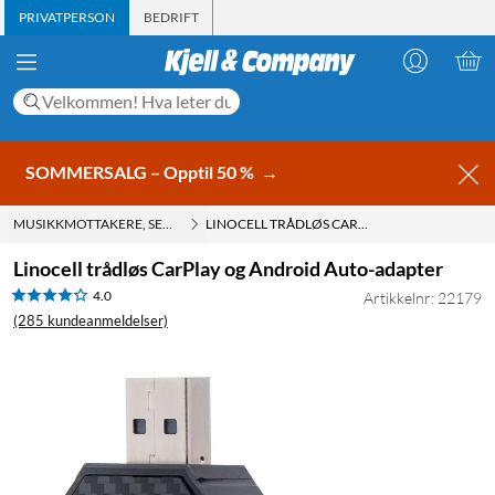
PRIVATPERSON
BEDRIFT
SOMMERSALG – Opptil 50 %
→
MUSIKKMOTTAKERE, SENDERE
LINOCELL TRÅDLØS CARPLAY OG ANDROID AUTO-ADAPTER
Linocell trådløs CarPlay og Android Auto-adapter
4.0
Artikkelnr: 22179
(285 kundeanmeldelser)