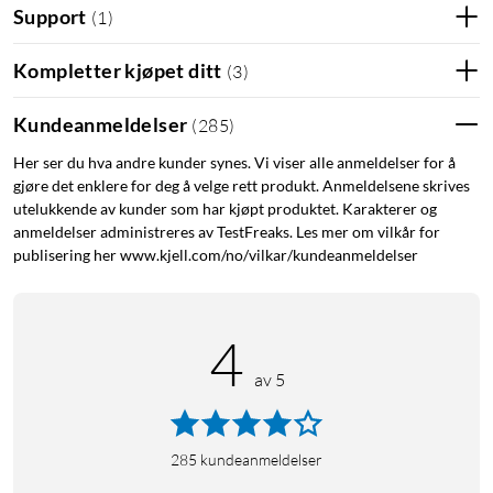
Support
(
1
)
Adapteret kobles til bilens USB-port for CarPlay eller Android
Auto, og takket være den medfølgende USB-C overgangen
Kompletter kjøpet ditt
(
3
)
kan det brukes i begge porttypene. Når den er tilkoblet
gjenkjenner bilens infotainmentsystem enheten og forbereder
Kundeanmeldelser
(
285
)
parkobling med din telefon. Med Bluetooth og Wi-Fi aktivert
Her ser du hva andre kunder synes. Vi viser alle anmeldelser for å
på din iPhone eller Android får du en trådløs og stabil
gjøre det enklere for deg å velge rett produkt. Anmeldelsene skrives
tilkobling.
utelukkende av kunder som har kjøpt produktet. Karakterer og
anmeldelser administreres av TestFreaks. Les mer om vilkår for
Teknologien i adapteret avgjør autoamtisk om bilen skal bruke
publisering her www.kjell.com/no/vilkar/kundeanmeldelser
CarPlay eller Android Auto, som gjør at den fungerer sømløst i
biler som støtter begge systemene. Om du bytter mellom
Android og iPhone tilpasses tilkoblingen, slik at du alltid får
4
rett opplevelse uten problemer.
av 5
Spesifikasjoner
Bluetooth-versjon: 5.0
285
kundeanmeldelser
Kompatibilitet: iPhone 6 eller nyere, iOS 10 eller nyere,