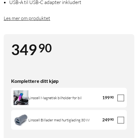
USB-A til USB-C adapter inkludert
Les mer om produktet
90
349
Komplettere ditt kjøp
199
90
Linocell Magnetisk bilholder for bil
249
90
Linocell Billader med hurtiglading 30 W