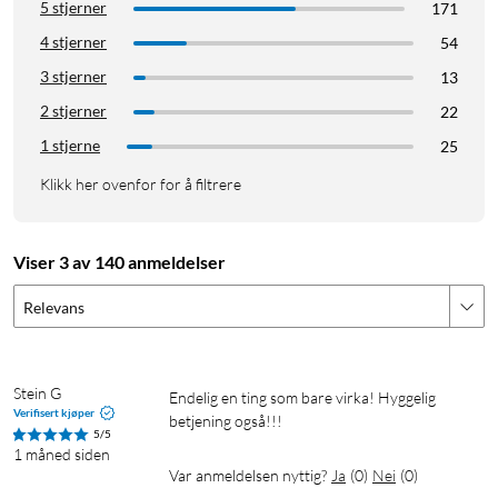
Android enheter med Android 12 eller nyere
5 stjerner
171
Tilkobling: USB-A eller USB-C med medfølgende adapter
4 stjerner
54
Størrelse: 51x28x10 mm
3 stjerner
13
Vekt: 12 g
Trådløs frekvens: 2,4 GHz og 5 GHz
2 stjerner
22
Effektiv utstrålt effekt: 12,52 dBm (maks.)
1 stjerne
25
Klikk her ovenfor for å filtrere
I pakken
CarPlay/Android Auto-adapter
USB-A til USB-C overgang
Viser 3 av 140 anmeldelser
Manual
Relevans
Apple Carplay adapter
Stein G
Endelig en ting som bare virka! Hyggelig 
Verifisert kjøper
betjening også!!!
5/5
1 måned siden
Var anmeldelsen nyttig?
Ja
(
0
)
Nei
(
0
)