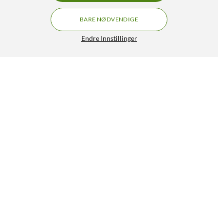
BARE NØDVENDIGE
Endre Innstillinger
Linocell trådløs CarPlay og Android Auto-adapter
349,90
4/5
HENT
LEGG I HANDLEKURV
Lignende produkter