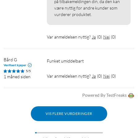
på tilbakemeldingen din, da den kan 
være nyttig for andre kunder som 
vurderer produktet.
Var anmeldelsen nyttig?
Ja
(
0
)
Nei
(
0
)
Bård G
Funket umiddelbart 
Verifisert kjøper
5/5
Var anmeldelsen nyttig?
Ja
(
0
)
Nei
(
0
)
1 måned siden
Powered By TestFreaks
VIS FLERE VURDERINGER