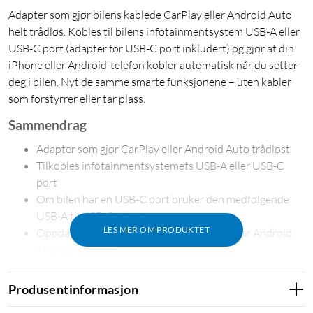
Adapter som gjør bilens kablede CarPlay eller Android Auto
helt trådløs. Kobles til bilens infotainmentsystem USB-A eller
USB-C port (adapter for USB-C port inkludert) og gjør at din
iPhone eller Android-telefon kobler automatisk når du setter
deg i bilen. Nyt de samme smarte funksjonene – uten kabler
som forstyrrer eller tar plass.
Sammendrag
Adapter som gjør CarPlay eller Android Auto trådløst
Tilkobles infotainmentsystemets USB-A eller USB-C
port
Om bilen har en USB-C port bruker den medfølgende
USB-A til USB-C adapteren
LES MER OM PRODUKTET
Oppdager om du bytter mellom CarPlay eller Android
Auto automatisk
Din iPhone eller Android-telefon kobles automatisk til
når du setter deg i bilen
Produsentinformasjon
Enkel installasjon og enkel i bruk