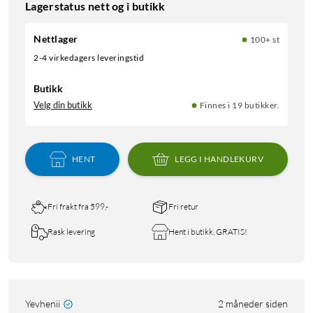
Lagerstatus nett og i butikk
Nettlager
100+ st
2-4 virkedagers leveringstid
Butikk
Velg din butikk
Finnes i 19 butikker.
HENT
LEGG I HANDLEKURV
Fri frakt fra 599,-
Fri retur
Rask levering
Hent i butikk, GRATIS!
Yevhenii
2 måneder siden