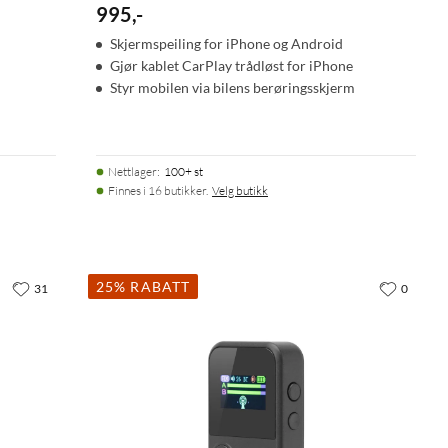
995
,
-
Skjermspeiling for iPhone og Android
Gjør kablet CarPlay trådløst for iPhone
Styr mobilen via bilens berøringsskjerm
Nettlager
:
100+ st
Finnes i 16 butikker.
Velg butikk
25% RABATT
31
0