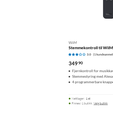
WiiM
Stemmekontroll til WiiM
3.0
(1 kundeanmel
349
90
Fjernkontroll for musikkav
Stemmestyring med Alexa
4 programmerbare knapp
Nettlager
:
1 st
Finnes i 1 butikk.
Velg butikk