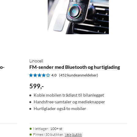
Linocell
to-
FM-sender med Bluetooth og hurtiglading
4.0
(452 kundeanmeldelser)
599
,
-
Koble mobilen trådløst til bilanlegget
Handsfree-samtaler og medieknapper
Hurtiglader også to mobiler
Nettlager
:
100+ st
Finnes i 30 butikker.
Velg butikk