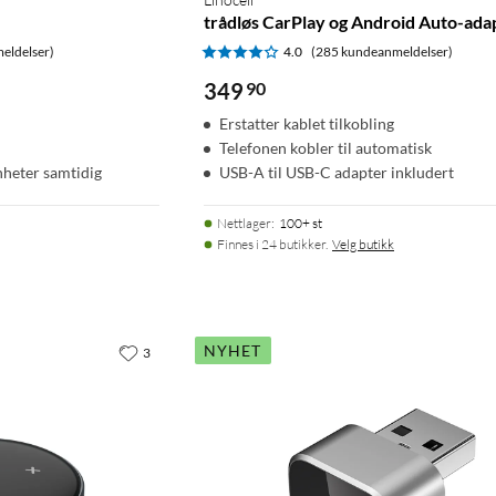
trådløs CarPlay og Android Auto-ada
eldelser)
4.0
(285 kundeanmeldelser)
349
90
Erstatter kablet tilkobling
Telefonen kobler til automatisk
enheter samtidig
USB-A til USB-C adapter inkludert
Nettlager
:
100+ st
Finnes i 24 butikker.
Velg butikk
NYHET
3