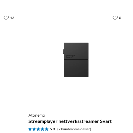
13
0
Atonemo
Streamplayer nettverksstreamer Svart
5.0
(2 kundeanmeldelser)