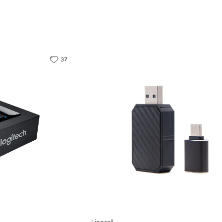
37
Linocell