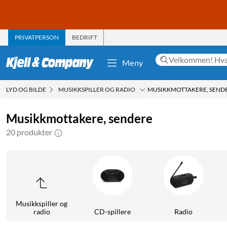
PRIVATPERSON
BEDRIFT
Meny
LYD OG BILDE
MUSIKKSPILLER OG RADIO
MUSIKKMOTTAKERE, SEND
Musikkmottakere, sendere
20 produkter
Musikkspiller og
radio
CD-spillere
Radio