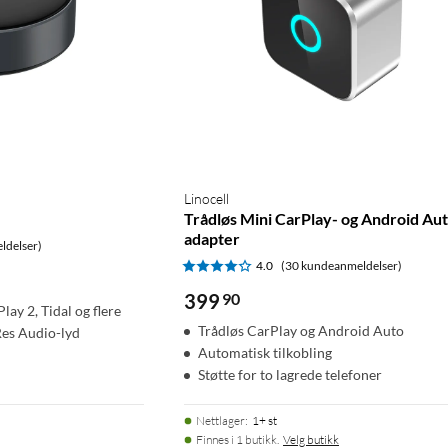
Linocell
Trådløs Mini CarPlay- og Android Au
adapter
ldelser)
4.0
(30 kundeanmeldelser)
399
90
lay 2, Tidal og flere
Trådløs CarPlay og Android Auto
Res Audio-lyd
Automatisk tilkobling
Støtte for to lagrede telefoner
Nettlager
:
1+ st
Finnes i 1 butikk.
Velg butikk