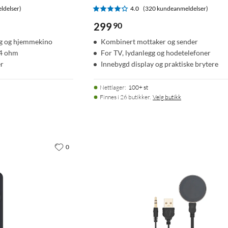
ldelser)
4.0
(320 kundeanmeldelser)
299
90
ng og hjemmekino
Kombinert mottaker og sender
 4 ohm
For TV, lydanlegg og hodetelefoner
er
Innebygd display og praktiske brytere
Nettlager
:
100+ st
Finnes i 26 butikker.
Velg butikk
0