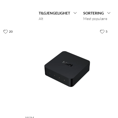
TILGJENGELIGHET
SORTERING
Alt
Mest populære
20
5
WiiM