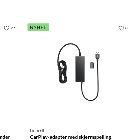
NYHET
27
0
Linocell
ender
CarPlay-adapter med skjermspeiling