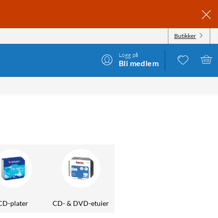
Butikker
Logg på
Bli medlem
CD-plater
CD- & DVD-etuier