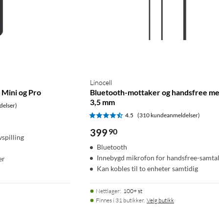
Linocell
 Mini og Pro
Bluetooth-mottaker og handsfree m
3,5 mm
delser)
4.5
(310 kundeanmeldelser)
399
90
spilling
Bluetooth
Innebygd mikrofon for handsfree-samta
er
Kan kobles til to enheter samtidig
Nettlager
:
100+ st
Finnes i 31 butikker.
Velg butikk