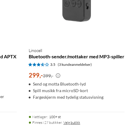
Linocell
ed APTX
Bluetooth-sender/mottaker med MP3-spiller
3.5
(3 kundeanmeldelser)
299
,
-
399,-
Send og motta Bluetooth-lyd
Spill musikk fra microSD-kort
ler
Fargeskjerm med tydelig statusvisning
Nettlager
:
100+ st
Finnes i 27 butikker.
Velg butikk