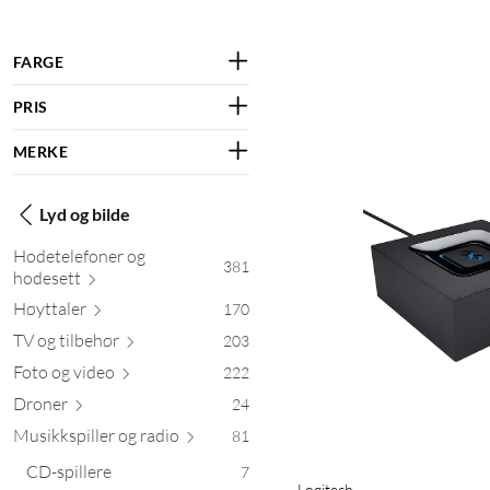
FARGE
PRIS
MERKE
Lyd og bilde
Hodetelefoner og
381
hod
esett
Høyt
taler
170
TV og til
behør
203
Foto og
video
222
Droner
24
Musikkspiller og
radio
81
CD-spillere
7
Logitech