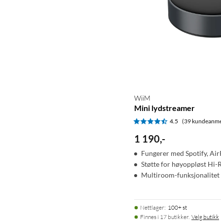
WiiM
Mini lydstreamer
4.5
(39 kundeanme
1 190
,
-
Fungerer med Spotify, AirP
Støtte for høyoppløst Hi-
Multiroom-funksjonalitet
Nettlager
:
100+ st
Finnes i 17 butikker.
Velg butikk