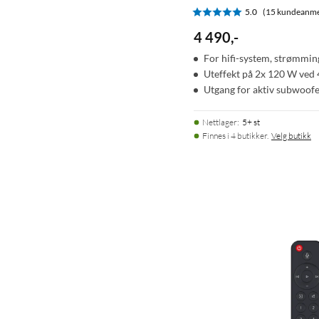
5.0
(15 kundeanme
4 490
,
-
For hifi-system, strømmi
Uteffekt på 2x 120 W ved
Utgang for aktiv subwoof
Nettlager
:
5+ st
Finnes i 4 butikker.
Velg butikk