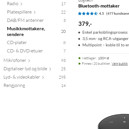
Radio
17
Bluetooth-mottaker
Platespi
llere
22
4.5
(477 kundeanm
DAB/FM antenner
3
379
,
-
Musikkmottakere,
20
Enkel parkoblingsprosess
sendere
3,5 mm- og RCA-utganger
CD-plater
8
Multipoint – koble til to 
CD- & DVD-etuier
7
Nettlager
:
100+ st
Mikro
foner
93
Finnes i 20 butikker.
Velg butikk
Digitaliser lyd og
bilde
25
Lyd- & videok
abler
295
Rengjøring
14