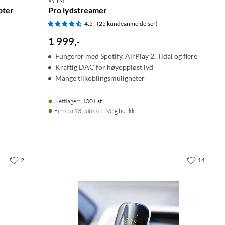
pter
Pro lydstreamer
4.5
(25 kundeanmeldelser)
1 999
,
-
Fungerer med Spotify, AirPlay 2, Tidal og flere
Kraftig DAC for høyoppløst lyd
Mange tilkoblingsmuligheter
Nettlager
:
100+ st
Finnes i 13 butikker.
Velg butikk
2
14