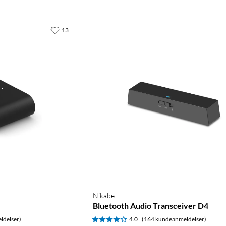
13
Nikabe
Bluetooth Audio Transceiver D4
ldelser)
4.0
(164 kundeanmeldelser)