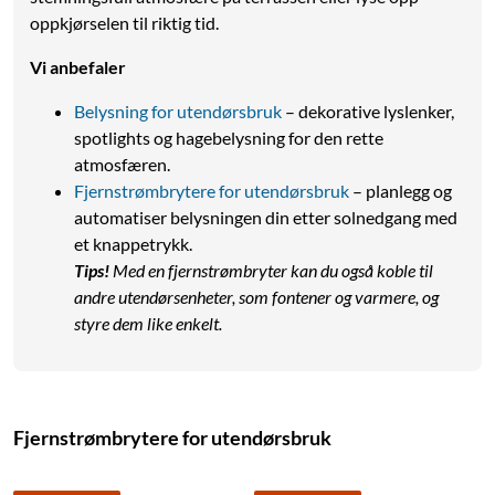
sprinklermunnstykker
Enkel tilkobling til
oppkjørselen til riktig tid.
Følger vannslangen
utendørskranen
Vi anbefaler
Nettlager
:
20+ st
Nettlager
:
1+ st
Belysning for utendørsbruk
– dekorative lyslenker,
spotlights og hagebelysning for den rette
atmosfæren.
Fjernstrømbrytere for utendørsbruk
– planlegg og
automatiser belysningen din etter solnedgang med
et knappetrykk.
Tips!
Med en fjernstrømbryter kan du også koble til
andre utendørsenheter, som fontener og varmere, og
styre dem like enkelt.
Fjernstrømbrytere for utendørsbruk