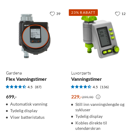
Segway
Dreame
23% RABATT
39
12
Navimow i105e
A3 AWD 1000
robotgressklipper
Robotgressklipper
4.5
(172)
3.5
(8)
8 899
,
-
25 990
,
-
10 490,-
360° 3D LiDAR og AI-
Rask innstilling uten tråd
kartlegging
Unngå kollisjon med
Firehjulsdrift – takler 80 %
VisionFence
stigning
Lavt støynivå på 58 dB(A)
Gardena
Luxorparts
Kantklipping under 5 cm
med EdgeMaster
Flex Vanningstimer
Vanningstimer
4.5
(87)
4.5
(136)
Nettlager
:
50+ st
Nettlager
:
5+ st
699
,
-
229
,
-
299,90
Automatisk vanning
Still inn vanningslengde og
sykluser
Tydelig display
Tydelig display
Viser batteristatus
Kobles direkte til
utendørskran