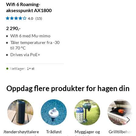
Wifi 6 Roaming-
aksesspunkt AX1800
4.0
(15)
2 290
,
-
Wifi 6 med Mu-mimo
Tåler temperaturer fra -30
til 70 °C
Drives via PoE+
Nettlager
:
1+ st
Oppdag flere produkter for hagen din
Utendørshøyttalere
Trådløst
Myggjager og
Grilltilbehør