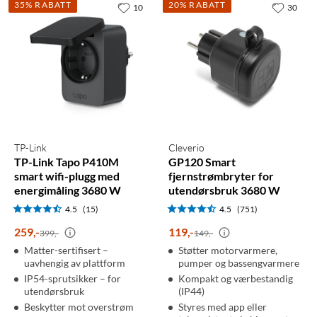
35% RABATT
20% RABATT
10
30
TP-Link
Cleverio
TP-Link Tapo P410M
GP120 Smart
smart wifi-plugg med
fjernstrømbryter for
energimåling 3680 W
utendørsbruk 3680 W
4.5
(15)
4.5
(751)
259
,
-
119
,
-
399,-
149,-
Matter-sertifisert –
Støtter motorvarmere,
uavhengig av plattform
pumper og bassengvarmere
IP54-sprutsikker – for
Kompakt og værbestandig
utendørsbruk
(IP44)
Beskytter mot overstrøm
Styres med app eller