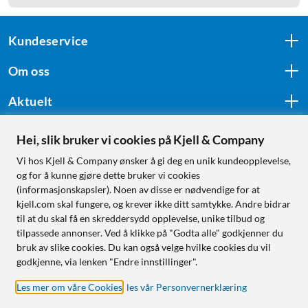
Kundeservice
Om oss
Aktuelt
Hei, slik bruker vi cookies på Kjell & Company
Følg oss
Vi hos Kjell & Company ønsker å gi deg en unik kundeopplevelse,
og for å kunne gjøre dette bruker vi cookies
(informasjonskapsler). Noen av disse er nødvendige for at
kjell.com skal fungere, og krever ikke ditt samtykke. Andre bidrar
Handle fra:
til at du skal få en skreddersydd opplevelse, unike tilbud og
tilpassede annonser. Ved å klikke på "Godta alle" godkjenner du
Sverige
bruk av slike cookies. Du kan også velge hvilke cookies du vil
Norge
godkjenne, via lenken "Endre innstillinger".
Les mer om våre Cookies
,
les vår Personvernerklæring