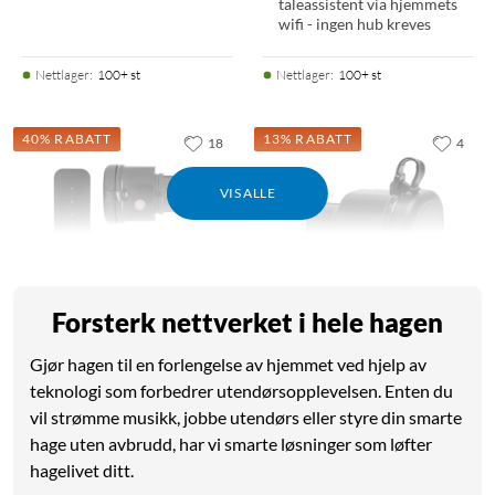
taleassistent via hjemmets
wifi - ingen hub kreves
Nettlager
:
100+ st
Nettlager
:
100+ st
40% RABATT
13% RABATT
18
4
VIS ALLE
Forsterk nettverket i hele hagen
Cleverio
Cleverio
Gjør hagen til en forlengelse av hjemmet ved hjelp av
Mini-fjernstrømbryter for
Mini-fjernstrømbryter for
teknologi som forbedrer utendørsopplevelsen. Enten du
utendørsbruk 3680W 2-
utendørsbruk 3680W
vil strømme musikk, jobbe utendørs eller styre din smarte
pk
4.5
(22)
hage uten avbrudd, har vi smarte løsninger som løfter
4.5
(163)
hagelivet ditt.
69
,
-
79,90
149
,
-