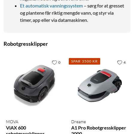
Et automatisk vanningssystem
– sørg for at gresset
og plantene får riktig mengde vann, og styr via
timer, app eller via datamaskinen.
Robotgressklipper
SPAR 3500 KR
0
4
MOVA
Dreame
ViAX 600
A1 Pro Robotgressklipper
robotgressklipper
2000