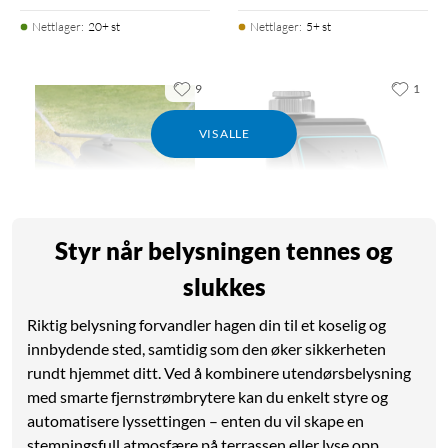
Nettlager
:
20+ st
Nettlager
:
5+ st
9
1
VIS ALLE
Styr når belysningen tennes og
slukkes
Luxorparts
Gardena
Vanningstraktor
Water Control Bluetooth
Riktig belysning forvandler hagen din til et koselig og
4.0
(78)
1.5
(3)
innbydende sted, samtidig som den øker sikkerheten
90
399
999
,
-
rundt hjemmet ditt. Ved å kombinere utendørsbelysning
Drives av trykket fra
Automatisk vanning
med smarte fjernstrømbrytere kan du enkelt styre og
vannslangen
Praktisk styring med
automatisere lyssettingen – enten du vil skape en
Justerbare
mobilen eller nettbrettet
stemningsfull atmosfære på terrassen eller lyse opp