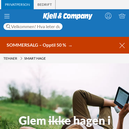
PRIVATPERSON
BEDRIFT
SOMMERSALG – Opptil 50 %
→
TEMAER
SMART HAGE
Glem
ikke
hagen i