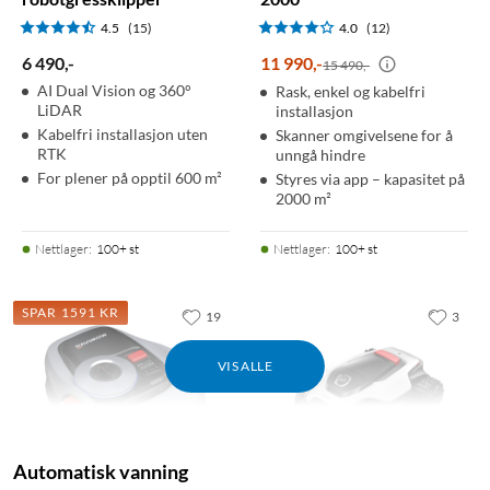
4.5
(15)
4.0
(12)
6 490
,
-
11 990
,
-
15 490,-
AI Dual Vision og 360°
Rask, enkel og kabelfri
LiDAR
installasjon
Kabelfri installasjon uten
Skanner omgivelsene for å
RTK
unngå hindre
For plener på opptil 600 m²
Styres via app – kapasitet på
2000 m²
Nettlager
:
100+ st
Nettlager
:
100+ st
SPAR 1591 KR
19
3
VIS ALLE
Automatisk vanning