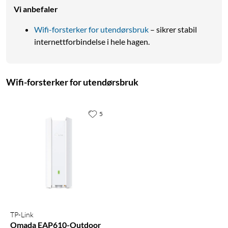
249,90
For utendørsbruk (IP44)
Vi anbefaler
Klarer motorvarmere,
Høy effekt (3680W)
pumper og bassengvarmere
Kompakt
Wifi-forsterker for utendørsbruk
– sikrer stabil
Kompakt og værbestandig
internettforbindelse i hele hagen.
(IP44)
Leveres med fjernkontroll
Nettlager
:
100+ st
Nettlager
:
100+ st
Wifi-forsterker for utendørsbruk
5
TP-Link
Omada EAP610-Outdoor