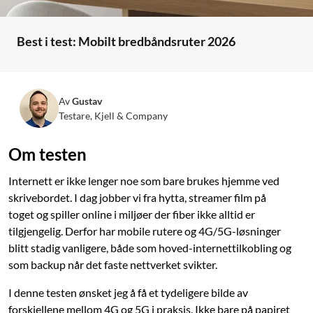
Best i test: Mobilt bredbåndsruter 2026
Av
Gustav
Testare, Kjell & Company
Om testen
Internett er ikke lenger noe som bare brukes hjemme ved
skrivebordet. I dag jobber vi fra hytta, streamer film på
toget og spiller online i miljøer der fiber ikke alltid er
tilgjengelig. Derfor har mobile rutere og 4G/5G-løsninger
blitt stadig vanligere, både som hoved-internettilkobling og
som backup når det faste nettverket svikter.
I denne testen ønsket jeg å få et tydeligere bilde av
forskjellene mellom 4G og 5G i praksis. Ikke bare på papiret