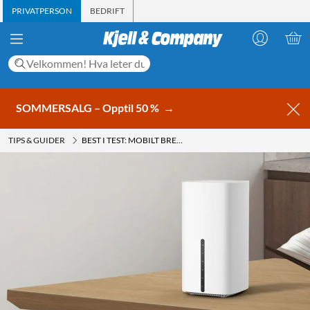
PRIVATPERSON
BEDRIFT
SOMMERSALG – Opptil 50 %
→
TIPS & GUIDER
BEST I TEST: MOBILT BREDBÅNDSRUTER 2026