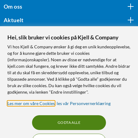
Om oss
Aktuelt
Hei, slik bruker vi cookies på Kjell & Company
Følg oss
Vi hos Kjell & Company ønsker å gi deg en unik kundeopplevelse,
og for å kunne gjøre dette bruker vi cookies
(informasjonskapsler). Noen av disse er nødvendige for at
kjell.com skal fungere, og krever ikke ditt samtykke. Andre bidrar
Handle fra:
til at du skal få en skreddersydd opplevelse, unike tilbud og
tilpassede annonser. Ved å klikke på "Godta alle" godkjenner du
Sverige
bruk av slike cookies. Du kan også velge hvilke cookies du vil
Norge
godkjenne, via lenken "Endre innstillinger".
Les mer om våre Cookies
,
les vår Personvernerklæring
GODTA ALLE