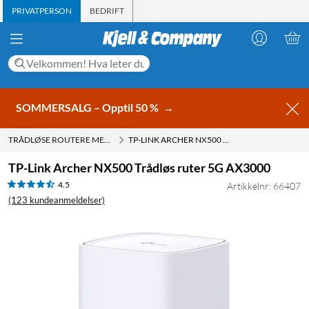
PRIVATPERSON
BEDRIFT
SOMMERSALG – Opptil 50 %
→
TRÅDLØSE ROUTERE MED WIFI
TP-LINK ARCHER NX500 TRÅDLØS RUTER 5G AX3000
TP-Link Archer NX500 Trådløs ruter 5G AX3000
4.5
Artikkelnr: 66407
(123 kundeanmeldelser)