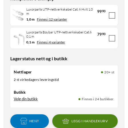
Luxorparts UTP-nettverkskabel Cat. 6 Hvit 1,0
99
90
m
1,0 m
Finnes i 12 varianter
Luxorparts Bøybar UTP-nettverkskabel Cat.6
79
90
0,1 m
0,1 m
Finnes i 4 varianter
Lagerstatus nett og i butikk
Nettlager
20+ st
2-6 virkedagers leveringstid
Butikk
Velg din butikk
Finnes i 24 butikker.
HENT
LEGG I HANDLEKURV