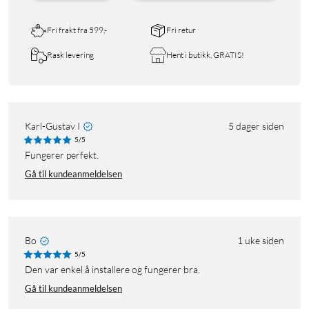
Fri frakt fra 599,-
Fri retur
Rask levering
Hent i butikk, GRATIS!
Karl-Gustav I
5 dager siden
5/5
Fungerer perfekt.
Gå til kundeanmeldelsen
Bo
1 uke siden
5/5
Den var enkel å installere og fungerer bra.
Gå til kundeanmeldelsen