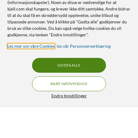
(informasjonskapsler). Noen av disse er nødvendige for at
kjell.com skal fungere, og krever ikke ditt samtykke. Andre bidrar
til at du skal få en skreddersydd opplevelse, unike tilbud og
tilpassede annonser. Ved å klikke på "Godta alle" godkjenner du
bruk av slike cookies. Du kan også velge hvilke cookies du vil
godkjenne, via lenken "Endre innstillinger".
Les mer om våre Cookies
,
les vår Personvernerklæring
GODTA ALLE
BARE NØDVENDIGE
Endre Innstillinger
TP-Link Archer NX500 Trådløs ruter 5G
GRATIS FRAKT
AX3000
3 490,-
4.5/5
HENT
LEGG I HANDLEKURV