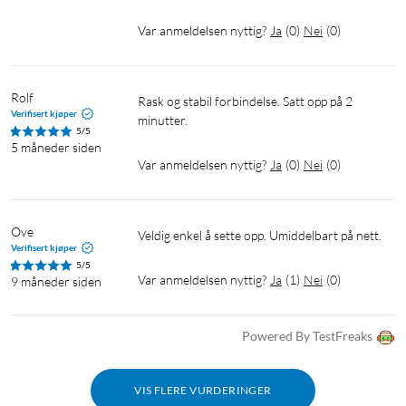
kortspor, 2× SMA-porter (for eksterne 5G-antenner, ikke
inkludert), 1× strømport
Var anmeldelsen nyttig?
Ja
(
0
)
Nei
(
0
)
Driftstemperatur: 0–40 °C
Mål: 210 × 120 × 38 mm
Rolf
Rask og stabil forbindelse. Satt opp på 2 
I pakken
Verifisert kjøper
minutter.
5/5
TP-Link Archer NX500
5 måneder siden
RJ45-nettverkskabel
Var anmeldelsen nyttig?
Ja
(
0
)
Nei
(
0
)
Strømadapter (12 V / 2 A)
Hurtigstartguide
Ove
Veldig enkel å sette opp. Umiddelbart på nett. 
Verifisert kjøper
5/5
Var anmeldelsen nyttig?
Ja
(
1
)
Nei
(
0
)
9 måneder siden
Powered By TestFreaks
VIS FLERE VURDERINGER