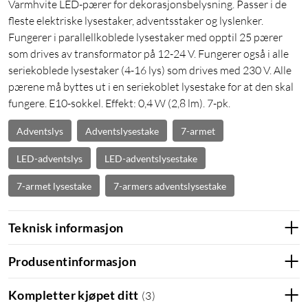
Varmhvite LED-pærer for dekorasjonsbelysning. Passer i de
fleste elektriske lysestaker, adventsstaker og lyslenker.
Fungerer i parallellkoblede lysestaker med opptil 25 pærer
som drives av transformator på 12-24 V. Fungerer også i alle
seriekoblede lysestaker (4-16 lys) som drives med 230 V. Alle
pærene må byttes ut i en seriekoblet lysestake for at den skal
fungere. E10-sokkel. Effekt: 0,4 W (2,8 lm). 7-pk.
Adventslys
Adventslysestake
7-armet
LED-adventslys
LED-adventslysestake
7-armet lysestake
7-armers adventslysestake
Teknisk informasjon
Produsentinformasjon
Kompletter kjøpet ditt
(
3
)