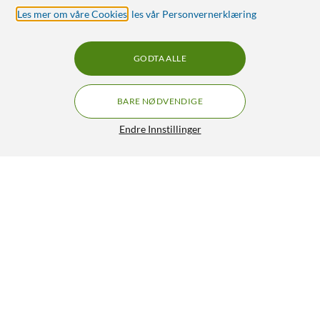
Les mer om våre Cookies
,
les vår Personvernerklæring
GODTA ALLE
BARE NØDVENDIGE
Endre Innstillinger
Ledsavers Reservepære til adventsstaker LED 7-pk.
75,-
4.5/5
HENT