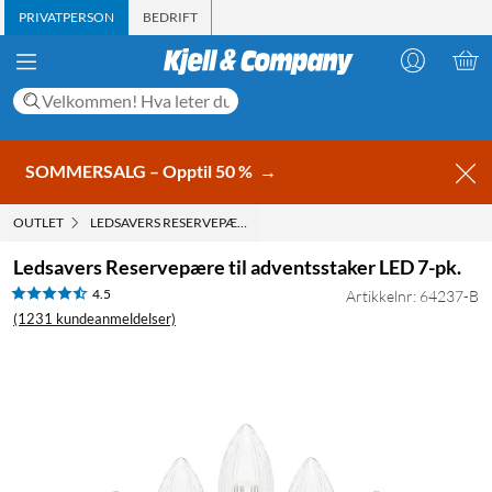
PRIVATPERSON
BEDRIFT
SOMMERSALG – Opptil 50 %
→
OUTLET
LEDSAVERS RESERVEPÆRE TIL ADVENTSSTAKER LED 7-PK.
Ledsavers Reservepære til adventsstaker LED 7-pk.
4.5
Artikkelnr: 64237-B
(1231 kundeanmeldelser)