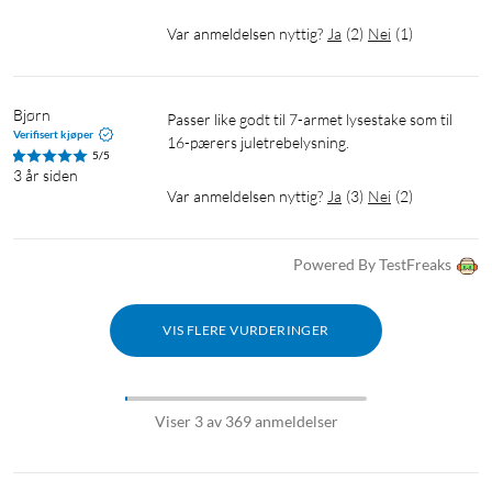
Var anmeldelsen nyttig?
Ja
(
2
)
Nei
(
1
)
Bjørn
Passer like godt til 7-armet lysestake som til 
Verifisert kjøper
16-pærers juletrebelysning.
5/5
3 år siden
Var anmeldelsen nyttig?
Ja
(
3
)
Nei
(
2
)
Powered By TestFreaks
VIS FLERE VURDERINGER
Viser 3 av 369 anmeldelser