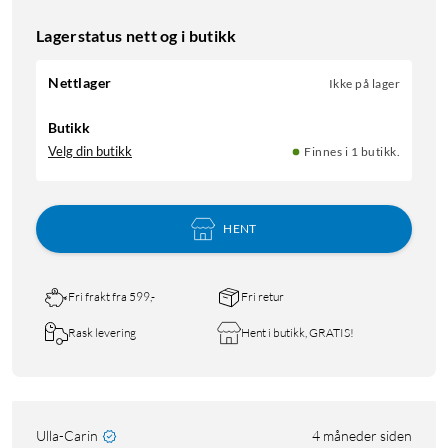
Lagerstatus nett og i butikk
Nettlager
Ikke på lager
Butikk
Velg din butikk
Finnes i 1 butikk.
HENT
Fri frakt fra 599,-
Fri retur
Rask levering
Hent i butikk, GRATIS!
Ulla-Carin
4 måneder siden