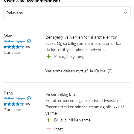
Viser 3 av 369 anmeldelser
Relevans
Stian
Behagelig lys, verken for skarpt eller for 
Verifisert kjøper
svakt. Og så billig som denne pakken er kan 
4/5
du kjøpe til lysestakene i hele huset.
1 år siden
Pris og belysning 
Var anmeldelsen nyttig?
Ja
(
0
)
Nei
(
0
)
Rano
Virker veldig bra.

Verifisert kjøper
Erstatter pærene i gamle advent lysestaker.

4/5
Pærene trekker mindre strøm og blir ikke så 
2 år siden
Billig, blir ikke varme
Intet