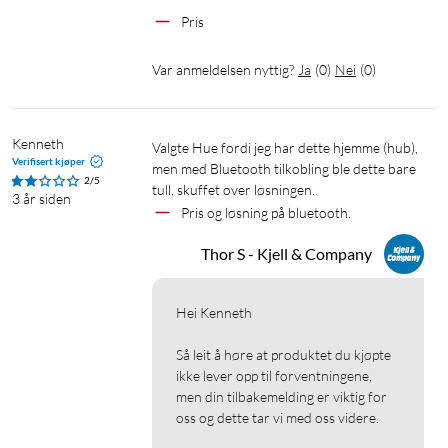
Pris
Var anmeldelsen nyttig?
Ja
(
0
)
Nei
(
0
)
Kenneth
Valgte Hue fordi jeg har dette hjemme (hub), 
Verifisert kjøper
men med Bluetooth tilkobling ble dette bare 
2/5
tull, skuffet over løsningen.
3 år siden
Pris og løsning på bluetooth. 
Thor S - Kjell & Company
Hei Kenneth

Så leit å høre at produktet du kjøpte 
ikke lever opp til forventningene, 
men din tilbakemelding er viktig for 
oss og dette tar vi med oss videre.
