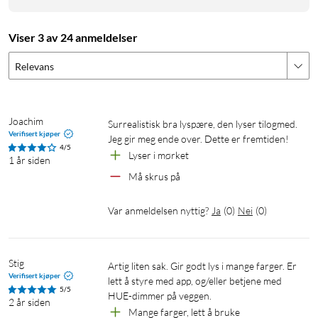
Viser 3 av 24 anmeldelser
Relevans
Joachim
Surrealistisk bra lyspære, den lyser tilogmed. 
Verifisert kjøper
Jeg gir meg ende over. Dette er fremtiden!
4/5
Lyser i mørket
1 år siden
Må skrus på
Var anmeldelsen nyttig?
Ja
(
0
)
Nei
(
0
)
Stig
Artig liten sak. Gir godt lys i mange farger. Er 
Verifisert kjøper
lett å styre med app, og/eller betjene med 
5/5
HUE-dimmer på veggen.
2 år siden
Mange farger, lett å bruke