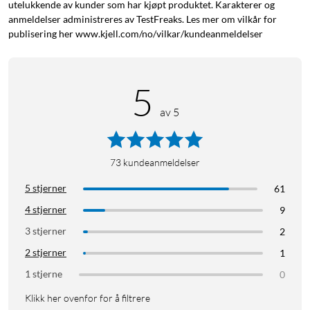
utelukkende av kunder som har kjøpt produktet. Karakterer og
anmeldelser administreres av TestFreaks. Les mer om vilkår for
publisering her www.kjell.com/no/vilkar/kundeanmeldelser
5
av 5
73
kundeanmeldelser
5 stjerner
61
4 stjerner
9
3 stjerner
2
2 stjerner
1
1 stjerne
0
Klikk her ovenfor for å filtrere