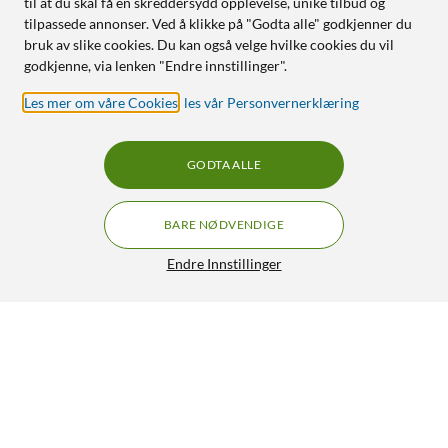
til at du skal få en skreddersydd opplevelse, unike tilbud og
tilpassede annonser. Ved å klikke på "Godta alle" godkjenner du
bruk av slike cookies. Du kan også velge hvilke cookies du vil
godkjenne, via lenken "Endre innstillinger".
Les mer om våre Cookies
,
les vår Personvernerklæring
GODTA ALLE
BARE NØDVENDIGE
Endre Innstillinger
Philips Hue Color Ambiance Smart LED-pære E27 1100 lm
599,-
5/5
HENT
LEGG I HANDLEKURV