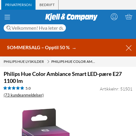
PRIVATPERSON
BEDRIFT
SOMMERSALG – Opptil 50 %
→
PHILIPS HUE LYSKILDER
PHILIPS HUE COLOR AMBIANCE SMART LED-PÆRE E27 1100 LM
Philips Hue Color Ambiance Smart LED-pære E27
1100 lm
5.0
Artikkelnr: 51501
(73 kundeanmeldelser)