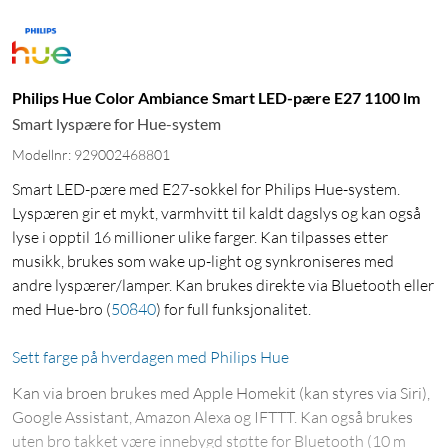
Philips Hue Color Ambiance Smart LED-pære E27 1100 lm
Smart lyspære for Hue-system
Modellnr: 929002468801
Smart LED-pære med E27-sokkel for Philips Hue-system.
Lyspæren gir et mykt, varmhvitt til kaldt dagslys og kan også
lyse i opptil 16 millioner ulike farger. Kan tilpasses etter
musikk, brukes som wake up-light og synkroniseres med
andre lyspærer/lamper. Kan brukes direkte via Bluetooth eller
med Hue-bro
(
50840
)
for full funksjonalitet.
Sett farge på hverdagen med Philips Hue
Kan via broen brukes med Apple Homekit (kan styres via Siri),
Google Assistant, Amazon Alexa og IFTTT. Kan også brukes
uten bro takket være innebygd støtte for Bluetooth (10 m