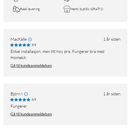
Rask levering
Hent i butikk, GRATIS!
MacKalle
1 år siden
5/5
Enkel installasjon, men litt høy pris. Fungerer bra med
Homekit.
Gå til kundeanmeldelsen
Björn I
1 år siden
5/5
Fungerer
Gå til kundeanmeldelsen