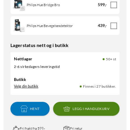
599
,
-
Philips Hue Bridge Bro
439
,
-
Philips Hue Bevegelsesdetektor
Lagerstatus nett og i butikk
Nettlager
50+ st
2-6 virkedagers leveringstid
Butikk
Velg din butikk
Finnes i 27 butikker.
HENT
LEGG I HANDLEKURV
Fri frakt fra 599,-
Fri retur