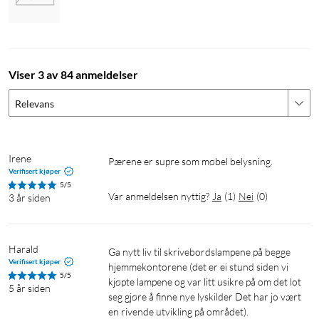
Viser 3 av 84 anmeldelser
Relevans
Irene
Verifisert kjøper
5/5
Var anmeldelsen nyttig?
Ja
(
1
)
Nei
(
0
)
3 år siden
Harald
Ga nytt liv til skrivebordslampene på begge 
Verifisert kjøper
hjemmekontorene (det er ei stund siden vi 
5/5
kjøpte lampene og var litt usikre på om det lot 
5 år siden
seg gjøre å finne nye lyskilder Det har jo vært 
en rivende utvikling på området). 