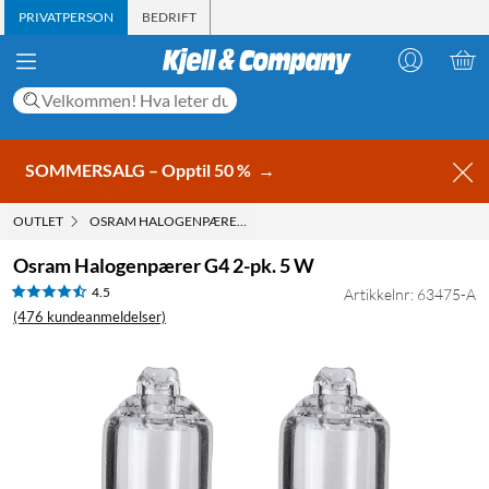
PRIVATPERSON
BEDRIFT
SOMMERSALG – Opptil 50 %
→
OUTLET
OSRAM HALOGENPÆRER G4 2-PK. 5 W
Osram Halogenpærer G4 2-pk. 5 W
4.5
Artikkelnr: 63475-A
(476 kundeanmeldelser)