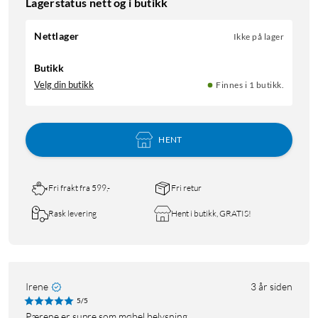
Lagerstatus nett og i butikk
Nettlager
Ikke på lager
Butikk
Velg din butikk
Finnes i 1 butikk.
HENT
Fri frakt fra 599,-
Fri retur
Rask levering
Hent i butikk, GRATIS!
Irene
3 år siden
5/5
Pærene er supre som møbel belysning.