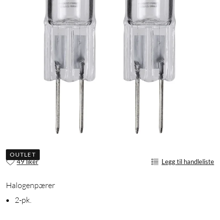
OUTLET
49 liker
Legg til handleliste
Halogenpærer
2-pk.