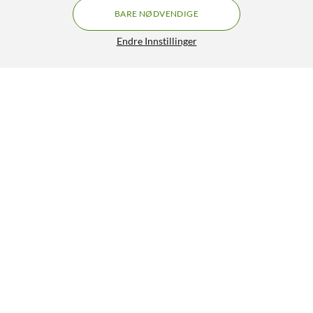
BARE NØDVENDIGE
Endre Innstillinger
Osram Halogenpærer G4 2-pk. 5 W
90,-
4.5/5
HENT
Lignende produkter