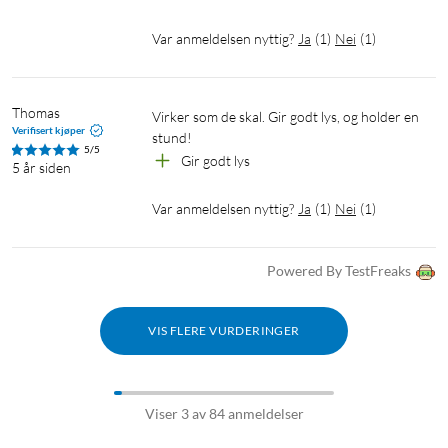
Var anmeldelsen nyttig?
Ja
(
1
)
Nei
(
1
)
Thomas
Virker som de skal. Gir godt lys, og holder en 
Verifisert kjøper
stund!
5/5
Gir godt lys
5 år siden
Var anmeldelsen nyttig?
Ja
(
1
)
Nei
(
1
)
Powered By TestFreaks
VIS FLERE VURDERINGER
Viser 3 av 84 anmeldelser