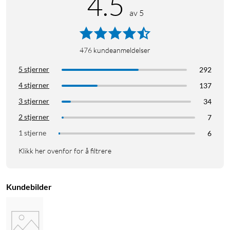
4.5
av 5
476
kundeanmeldelser
5 stjerner
292
4 stjerner
137
3 stjerner
34
2 stjerner
7
1 stjerne
6
Klikk her ovenfor for å filtrere
Kundebilder