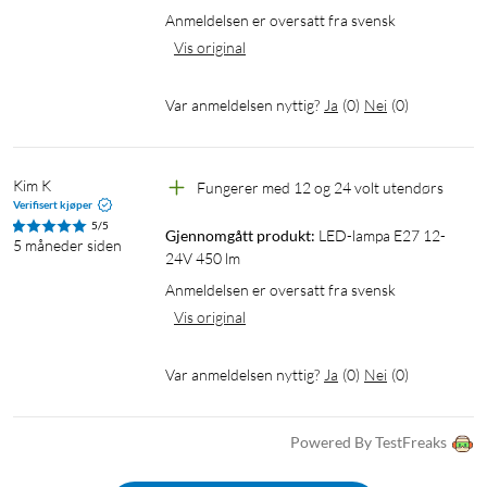
Anmeldelsen er oversatt fra svensk
Vis original
Var anmeldelsen nyttig?
Ja
(
0
)
Nei
(
0
)
Kim K
Fungerer med 12 og 24 volt utendørs
Verifisert kjøper
5/5
Gjennomgått produkt:
LED-lampa E27 12-
5 måneder siden
24V 450 lm
Anmeldelsen er oversatt fra svensk
Vis original
Var anmeldelsen nyttig?
Ja
(
0
)
Nei
(
0
)
Powered By TestFreaks