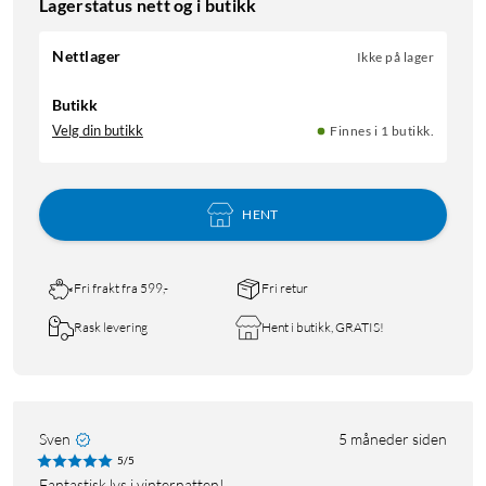
Lagerstatus nett og i butikk
Nettlager
Ikke på lager
Butikk
Velg din butikk
Finnes i 1 butikk.
HENT
Fri frakt fra 599,-
Fri retur
Rask levering
Hent i butikk, GRATIS!
Sven
5 måneder siden
5/5
Fantastisk lys i vinternatten!