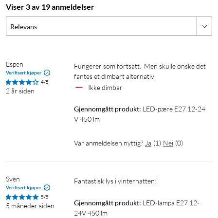
Viser 3 av 19 anmeldelser
Relevans
Espen
Fungerer som fortsatt.  Men skulle ønske det 
Verifisert kjøper
fantes et dimbart alternativ 
4/5
Ikke dimbar
2 år siden
Gjennomgått produkt:
LED-pære E27 12-24 
V 450 lm
Var anmeldelsen nyttig?
Ja
(
1
)
Nei
(
0
)
Sven
Fantastisk lys i vinternatten!
Verifisert kjøper
5/5
Gjennomgått produkt:
LED-lampa E27 12-
5 måneder siden
24V 450 lm