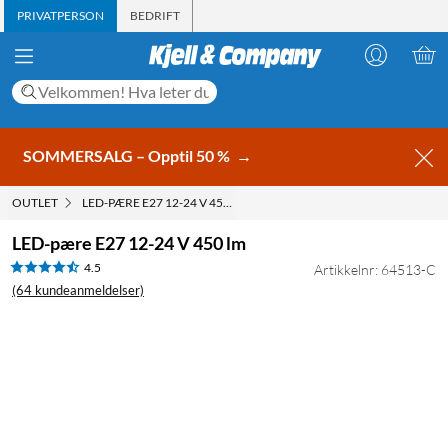
PRIVATPERSON
BEDRIFT
SOMMERSALG – Opptil 50 %
→
OUTLET
LED-PÆRE E27 12-24 V 450 LM
LED-pære E27 12-24 V 450 lm
4.5
Artikkelnr: 64513-C
(64 kundeanmeldelser)