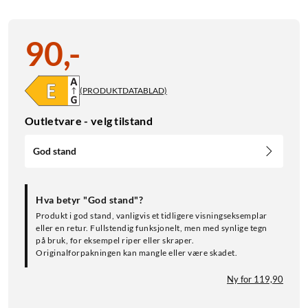
90
,
-
(PRODUKTDATABLAD)
Outletvare - velg tilstand
God stand
Hva betyr "God stand"?
Produkt i god stand, vanligvis et tidligere visningseksemplar
eller en retur. Fullstendig funksjonelt, men med synlige tegn
på bruk, for eksempel riper eller skraper.
Originalforpakningen kan mangle eller være skadet.
Ny for 119,90