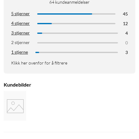
64
kundeanmeldelser
5 stjerner
45
4 stjerner
12
3 stjerner
4
2 stjerner
0
1 stjerne
3
Klikk her ovenfor for å filtrere
Kundebilder