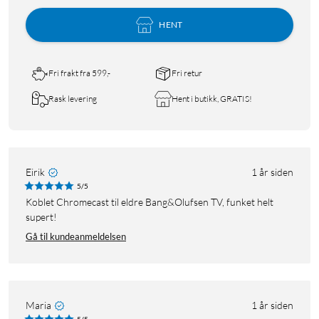
HENT
Fri frakt fra 599,-
Fri retur
Rask levering
Hent i butikk, GRATIS!
Eirik
1 år siden
5/5
Koblet Chromecast til eldre Bang&Olufsen TV, funket helt
supert!
Gå til kundeanmeldelsen
Maria
1 år siden
5/5