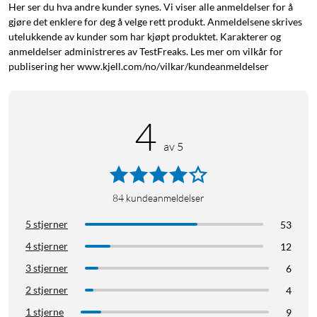
Her ser du hva andre kunder synes. Vi viser alle anmeldelser for å
gjøre det enklere for deg å velge rett produkt. Anmeldelsene skrives
utelukkende av kunder som har kjøpt produktet. Karakterer og
anmeldelser administreres av TestFreaks. Les mer om vilkår for
publisering her www.kjell.com/no/vilkar/kundeanmeldelser
4
av 5
84
kundeanmeldelser
5 stjerner
53
4 stjerner
12
3 stjerner
6
2 stjerner
4
1 stjerne
9