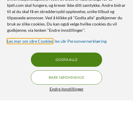
kjell.com skal fungere, og krever ikke ditt samtykke. Andre bidrar
til at du skal få en skreddersydd opplevelse, unike tilbud og
tilpassede annonser. Ved å klikke på "Godta alle" godkjenner du
bruk av slike cookies. Du kan også velge hvilke cookies du vil
godkjenne, via lenken "Endre innstillinger".
Les mer om våre Cookies
,
les vår Personvernerklæring
GODTA ALLE
BARE NØDVENDIGE
Endre Innstillinger
Omformer, HDMI til Scart
240,-
4/5
HENT