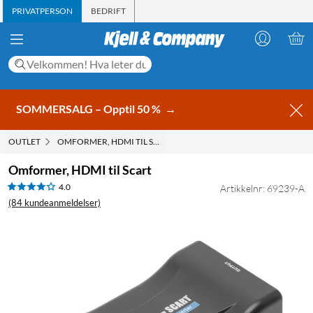
PRIVATPERSON
BEDRIFT
SOMMERSALG – Opptil 50 %
→
OUTLET
OMFORMER, HDMI TIL SCART
Omformer, HDMI til Scart
4.0
Artikkelnr: 69239-A
(84 kundeanmeldelser)