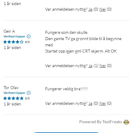
1 år siden
Var anmeldelsen nyttig?
Ja
(
0
)
Nei
(
0
)
Geir A
Fungere som den skulle.

Verifisert kjøper
Den gamle TV ga grønnt bilde til å begynne 
4/5
med.

1 år siden
Startet opp igjen gml CRT skjerm. Alt OK
Var anmeldelsen nyttig?
Ja
(
1
)
Nei
(
0
)
Tor Olav
Fungerer veldig bra!!!!!
Verifisert kjøper
5/5
Var anmeldelsen nyttig?
Ja
(
0
)
Nei
(
0
)
1 år siden
Powered By TestFreaks