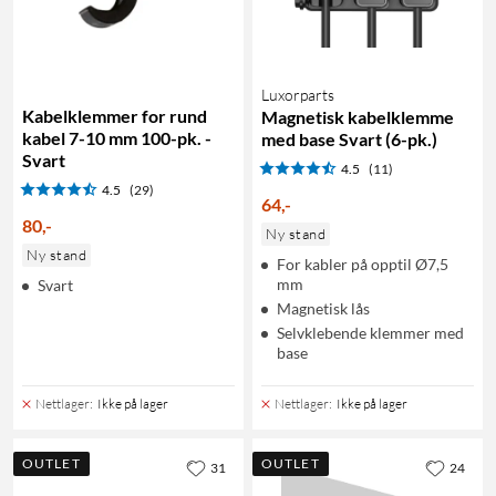
Luxorparts
Kabelklemmer for rund
Magnetisk kabelklemme
kabel 7-10 mm 100-pk. -
med base Svart (6-pk.)
Svart
4.5
(11)
4.5
(29)
64
,
-
80
,
-
Ny stand
Ny stand
For kabler på opptil Ø7,5
mm
Svart
Magnetisk lås
Selvklebende klemmer med
base
Nettlager
:
Ikke på lager
Nettlager
:
Ikke på lager
OUTLET
OUTLET
31
24