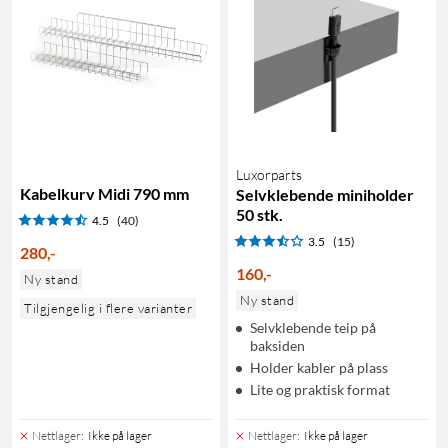
Luxorparts
Kabelkurv Midi 790 mm
Selvklebende miniholder
50 stk.
4.5
(40)
3.5
(15)
280
,
-
160
,
-
Ny stand
Ny stand
Tilgjengelig i flere varianter
Selvklebende teip på
baksiden
Holder kabler på plass
Lite og praktisk format
Nettlager
:
Ikke på lager
Nettlager
:
Ikke på lager