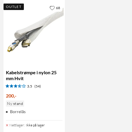
OUTLET
68
Kabelstrømpe i nylon 25
mm Hvit
3.5
(54)
200
,
-
Ny stand
Borrelås
Nettlager
:
Ikke på lager