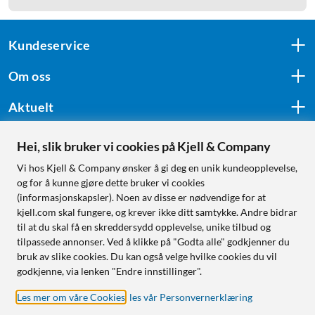
Kundeservice
Om oss
Aktuelt
Hei, slik bruker vi cookies på Kjell & Company
Følg oss
Vi hos Kjell & Company ønsker å gi deg en unik kundeopplevelse,
og for å kunne gjøre dette bruker vi cookies
(informasjonskapsler). Noen av disse er nødvendige for at
kjell.com skal fungere, og krever ikke ditt samtykke. Andre bidrar
Handle fra:
til at du skal få en skreddersydd opplevelse, unike tilbud og
tilpassede annonser. Ved å klikke på "Godta alle" godkjenner du
Sverige
bruk av slike cookies. Du kan også velge hvilke cookies du vil
Norge
godkjenne, via lenken "Endre innstillinger".
Les mer om våre Cookies
,
les vår Personvernerklæring