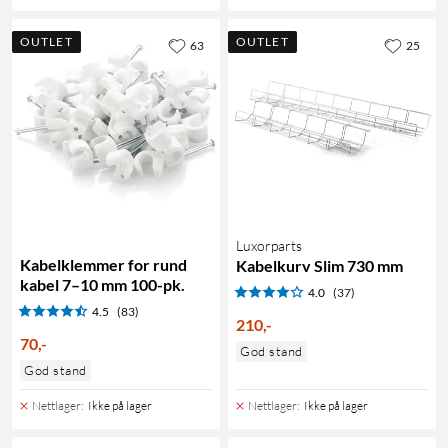
OUTLET
OUTLET
63
25
Luxorparts
Kabelklemmer for rund
Kabelkurv Slim 730 mm
kabel 7–10 mm 100-pk.
4.0
(37)
4.5
(83)
210
,
-
70
,
-
God stand
God stand
Nettlager
:
Ikke på lager
Nettlager
:
Ikke på lager