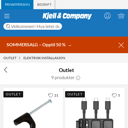
PRIVATPERSON
BEDRIFT
SOMMERSALG – Opptil 50 %
→
OUTLET
ELEKTRISK INSTALLASJON
Outlet
9 produkter
OUTLET
OUTLET
21
5