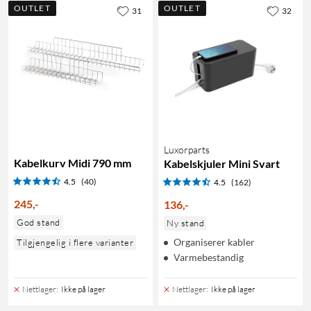
OUTLET
OUTLET
31
32
Luxorparts
Kabelkurv Midi 790 mm
Kabelskjuler Mini Svart
4.5
(40)
4.5
(162)
245
,
-
136
,
-
God stand
Ny stand
Organiserer kabler
Tilgjengelig i flere varianter
Varmebestandig
Nettlager
:
Ikke på lager
Nettlager
:
Ikke på lager