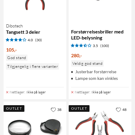
Dibotech
Forstørrelsesbriller med
Tangsett 3 deler
LED-belysning
4.0
(30)
3.5
(100)
105
,
-
280
,
-
God stand
Veldig god stand
Tilgjengelig i flere varianter
Justerbar forstørrelse
Lampe som kan vinkles
Nettlager
:
Ikke på lager
Nettlager
:
Ikke på lager
OUTLET
OUTLET
38
48