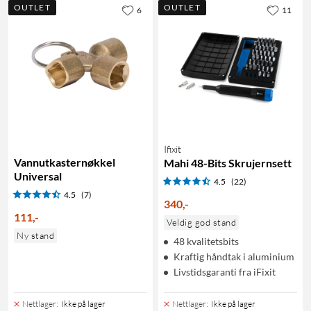
OUTLET
OUTLET
6
11
Ifixit
Vannutkasternøkkel
Mahi 48-Bits Skrujernsett
Universal
4.5
(22)
4.5
(7)
340
,
-
111
,
-
Veldig god stand
Ny stand
48 kvalitetsbits
Kraftig håndtak i aluminium
Livstidsgaranti fra iFixit
Nettlager
:
Ikke på lager
Nettlager
:
Ikke på lager