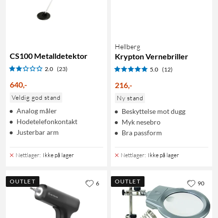
Hellberg
CS100 Metalldetektor
Krypton Vernebriller
2.0
(23)
5.0
(12)
640
,
-
216
,
-
Veldig god stand
Ny stand
Analog måler
Beskyttelse mot dugg
Hodetelefonkontakt
Myk nesebro
Justerbar arm
Bra passform
Nettlager
:
Ikke på lager
Nettlager
:
Ikke på lager
OUTLET
OUTLET
6
90