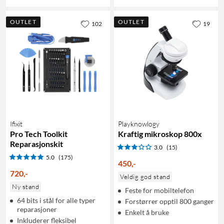
OUTLET
OUTLET
102
19
Ifixit
Playknowlogy
Pro Tech Toolkit
Kraftig mikroskop 800x
Reparasjonskit
3.0
(15)
5.0
(175)
450
,
-
720
,
-
Veldig god stand
Ny stand
Feste for mobiltelefon
64 bits i stål for alle typer
Forstørrer opptil 800 ganger
reparasjoner
Enkelt å bruke
Inkluderer fleksibel