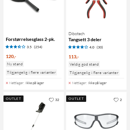
Dibotech
Forstørrelsesglass 2-pk.
Tangsett 3 deler
3.5
(254)
4.0
(30)
120
,
-
113
,
-
Ny stand
Veldig god stand
Tilgjengelig i flere varianter
Tilgjengelig i flere varianter
Nettlager
:
Ikke på lager
Nettlager
:
Ikke på lager
OUTLET
OUTLET
32
2