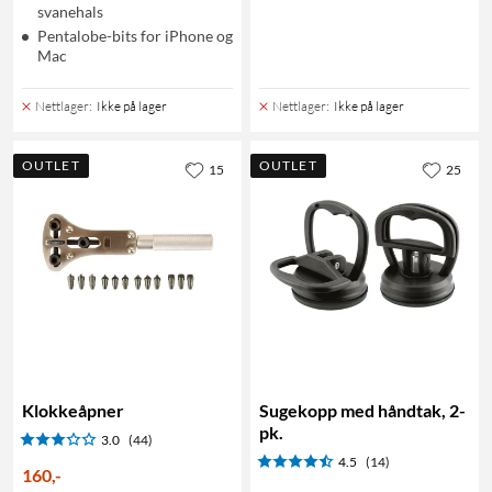
svanehals
Pentalobe-bits for iPhone og
Mac
Nettlager
:
Ikke på lager
Nettlager
:
Ikke på lager
OUTLET
OUTLET
15
25
Klokkeåpner
Sugekopp med håndtak, 2-
pk.
3.0
(44)
4.5
(14)
160
,
-