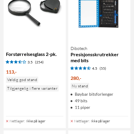
Dibotech
Forstørrelsesglass 2-pk.
Presisjonsskrutrekker
med bits
3.5
(254)
4.5
(55)
113
,
-
280
,
-
Veldig god stand
Ny stand
Tilgjengelig i flere varianter
Bøybar bitsforlenger
49 bits
11 piper
Nettlager
:
Ikke på lager
Nettlager
:
Ikke på lager