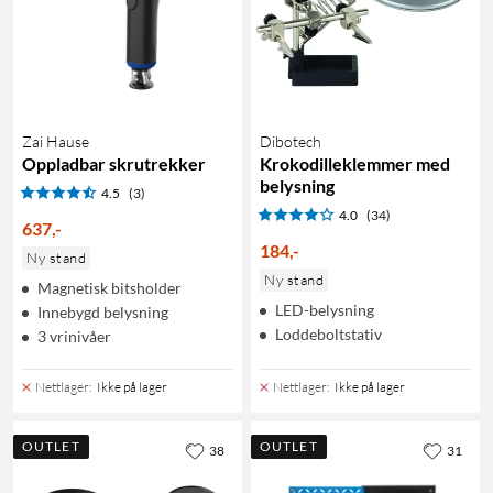
Zai Hause
Dibotech
Oppladbar skrutrekker
Krokodilleklemmer med
belysning
4.5
(3)
4.0
(34)
637
,
-
184
,
-
Ny stand
Ny stand
Magnetisk bitsholder
LED-belysning
Innebygd belysning
Loddeboltstativ
3 vrinivåer
Nettlager
:
Ikke på lager
Nettlager
:
Ikke på lager
OUTLET
OUTLET
38
31