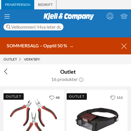
PRIVATPERSON
BEDRIFT
SOMMERSALG – Opptil 50 %
→
OUTLET
VERKTØY
Outlet
16 produkter
OUTLET
OUTLET
48
111