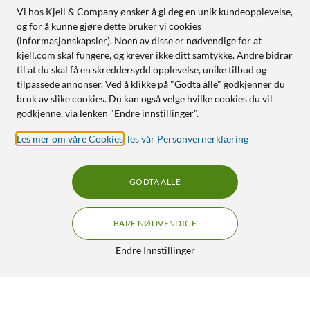
Vi hos Kjell & Company ønsker å gi deg en unik kundeopplevelse,
og for å kunne gjøre dette bruker vi cookies
(informasjonskapsler). Noen av disse er nødvendige for at
kjell.com skal fungere, og krever ikke ditt samtykke. Andre bidrar
til at du skal få en skreddersydd opplevelse, unike tilbud og
tilpassede annonser. Ved å klikke på "Godta alle" godkjenner du
bruk av slike cookies. Du kan også velge hvilke cookies du vil
godkjenne, via lenken "Endre innstillinger".
Les mer om våre Cookies
,
les vår Personvernerklæring
GODTA ALLE
BARE NØDVENDIGE
Endre Innstillinger
Dør- og vinduskit for Cleverio AC
350,-
3.5/5