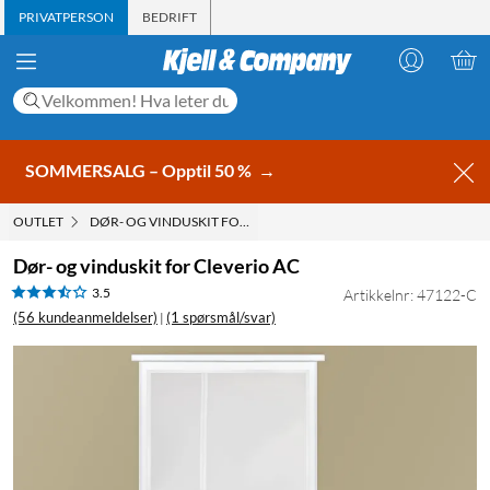
PRIVATPERSON
BEDRIFT
SOMMERSALG – Opptil 50 %
→
OUTLET
DØR- OG VINDUSKIT FOR CLEVERIO AC
Dør- og vinduskit for Cleverio AC
3.5
Artikkelnr: 47122-C
(56 kundeanmeldelser)
(1 spørsmål/svar)
|