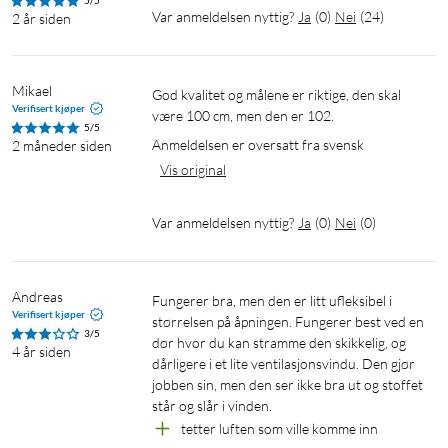
5/5
Var anmeldelsen nyttig?
Ja
(
0
)
Nei
(
24
)
2 år siden
Mikael
God kvalitet og målene er riktige, den skal 
Verifisert kjøper
være 100 cm, men den er 102.
5/5
Anmeldelsen er oversatt fra svensk
2 måneder siden
Vis original
Var anmeldelsen nyttig?
Ja
(
0
)
Nei
(
0
)
Andreas
Fungerer bra, men den er litt ufleksibel i 
Verifisert kjøper
størrelsen på åpningen. Fungerer best ved en 
3/5
dør hvor du kan stramme den skikkelig, og 
4 år siden
dårligere i et lite ventilasjonsvindu. Den gjør 
jobben sin, men den ser ikke bra ut og stoffet 
står og slår i vinden.
tetter luften som ville komme inn