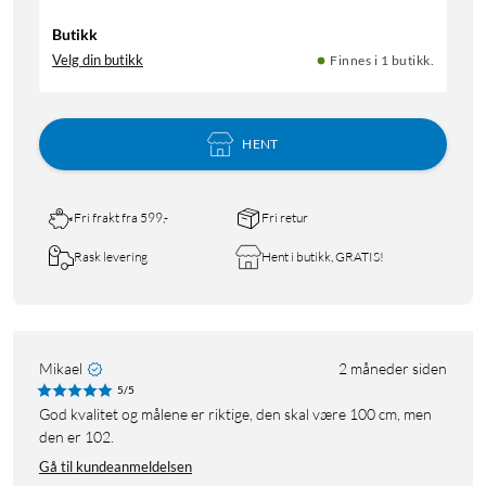
Butikk
Velg din butikk
Finnes i 1 butikk.
HENT
Fri frakt fra 599,-
Fri retur
Rask levering
Hent i butikk, GRATIS!
Mikael
2 måneder siden
5/5
God kvalitet og målene er riktige, den skal være 100 cm, men
den er 102.
Gå til kundeanmeldelsen