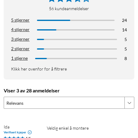
56
kundeanmeldelser
5 stjerner
24
4 stjerner
14
3 stjerner
5
2 stjerner
5
1 stjerne
8
Klikk her ovenfor for å filtrere
Viser 3 av 28 anmeldelser
Relevans
Ida
Veldig enkel å montere
Verifisert kjøper