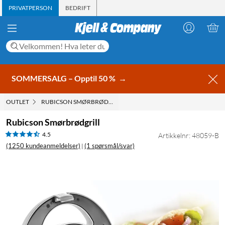
PRIVATPERSON
BEDRIFT
SOMMERSALG – Opptil 50 %
→
OUTLET
RUBICSON SMØRBRØDGRILL
Rubicson Smørbrødgrill
4.5
Artikkelnr: 48059-B
(1250 kundeanmeldelser)
(1 spørsmål/svar)
|