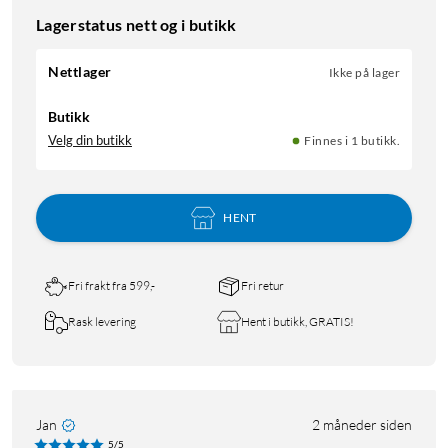
Lagerstatus nett og i butikk
Nettlager
Ikke på lager
Butikk
Velg din butikk
Finnes i 1 butikk.
HENT
Fri frakt fra 599,-
Fri retur
Rask levering
Hent i butikk, GRATIS!
Jan
2 måneder siden
5/5