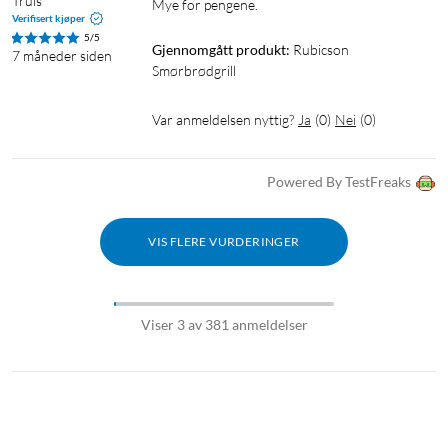
Truls
Mye for pengene.
Verifisert kjøper
5/5
Gjennomgått produkt:
Rubicson 
7 måneder siden
Smørbrødgrill
Var anmeldelsen nyttig?
Ja
(
0
)
Nei
(
0
)
Powered By TestFreaks
VIS FLERE VURDERINGER
Viser 3 av 381 anmeldelser