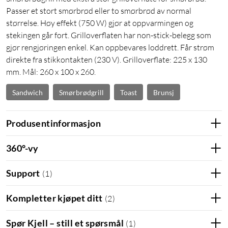
Passer et stort smørbrød eller to smørbrød av normal
størrelse. Høy effekt (750 W) gjør at oppvarmingen og
stekingen går fort. Grilloverflaten har non-stick-belegg som
gjør rengjøringen enkel. Kan oppbevares loddrett. Får strøm
direkte fra stikkontakten (230 V). Grilloverflate: 225 x 130
mm. Mål: 260 x 100 x 260.
Sandwich
Smørbrødgrill
Toast
Brunsj
Produsentinformasjon
360°-vy
Support
(
1
)
Kompletter kjøpet ditt
(
2
)
Spør Kjell – still et spørsmål
(
1
)