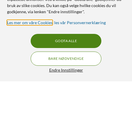
bruk av slike cookies. Du kan også velge hvilke cookies du vil
godkjenne, via lenken "Endre innstillinger".
Les mer om våre Cookies
,
les vår Personvernerklæring
GODTA ALLE
BARE NØDVENDIGE
Endre Innstillinger
Rubicson Smørbrødgrill
112,-
4.5/5
HENT