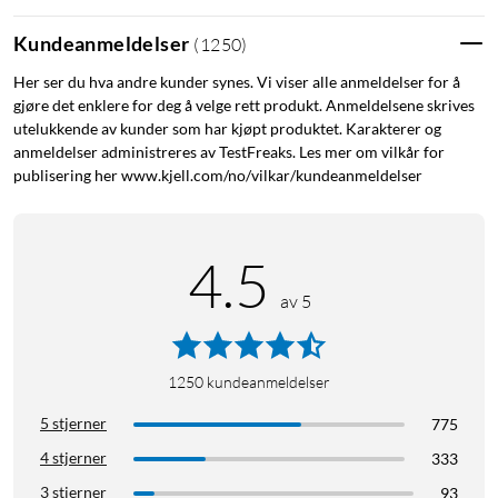
Kundeanmeldelser
(
1250
)
Her ser du hva andre kunder synes. Vi viser alle anmeldelser for å
gjøre det enklere for deg å velge rett produkt. Anmeldelsene skrives
utelukkende av kunder som har kjøpt produktet. Karakterer og
anmeldelser administreres av TestFreaks. Les mer om vilkår for
publisering her www.kjell.com/no/vilkar/kundeanmeldelser
4.5
av 5
1250
kundeanmeldelser
5 stjerner
775
4 stjerner
333
3 stjerner
93