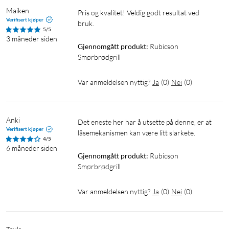
Maiken
Pris og kvalitet! Veldig godt resultat ved 
Verifisert kjøper
bruk.
5/5
3 måneder siden
Gjennomgått produkt:
Rubicson 
Smørbrødgrill
Var anmeldelsen nyttig?
Ja
(
0
)
Nei
(
0
)
Anki
Det eneste her har å utsette på denne, er at 
Verifisert kjøper
låsemekanismen kan være litt slarkete. 
4/5
6 måneder siden
Gjennomgått produkt:
Rubicson 
Smørbrødgrill
Var anmeldelsen nyttig?
Ja
(
0
)
Nei
(
0
)