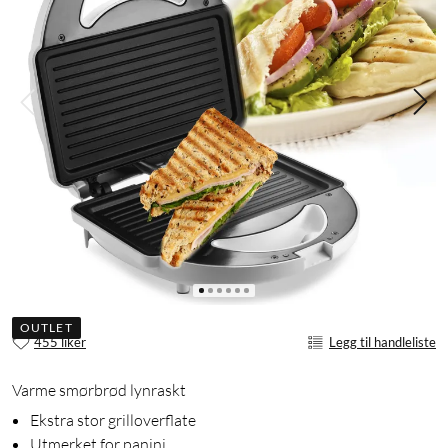
OUTLET
455 liker
Legg til handleliste
Varme smørbrød lynraskt
Ekstra stor grilloverflate
Utmerket for panini