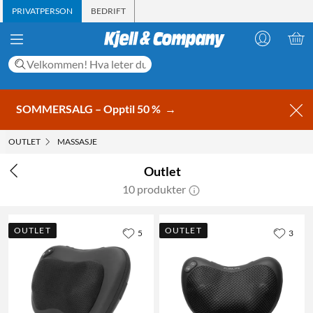
PRIVATPERSON
BEDRIFT
SOMMERSALG – Opptil 50 %
→
OUTLET
MASSASJE
Outlet
10 produkter
OUTLET
OUTLET
5
3