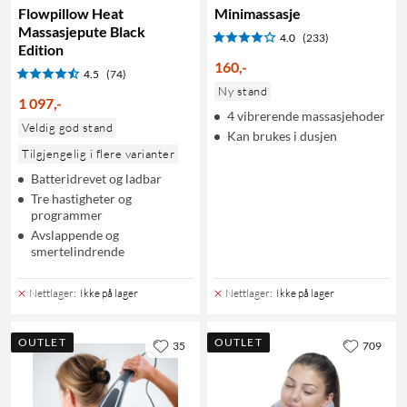
Flowpillow Heat
Minimassasje
Massasjepute Black
4.0
(233)
Edition
160
,
-
4.5
(74)
Ny stand
1 097
,
-
4 vibrerende massasjehoder
Veldig god stand
Kan brukes i dusjen
Tilgjengelig i flere varianter
Batteridrevet og ladbar
Tre hastigheter og
programmer
Avslappende og
smertelindrende
Nettlager
:
Ikke på lager
Nettlager
:
Ikke på lager
OUTLET
OUTLET
35
709