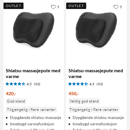
OUTLET
OUTLET
5
5
Shiatsu-massasjepute med
Shiatsu-massasjepute med
varme
varme
4.5
(93)
4.5
(93)
420
,
-
450
,
-
God stand
Veldig god stand
Tilgjengelig i flere varianter
Tilgjengelig i flere varianter
Dypgående shiatsu-massasje
Dypgående shiatsu-massasje
Innebygd varmefunksjon
Innebygd varmefunksjon