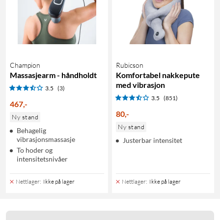
Champion
Rubicson
Massasjearm - håndholdt
Komfortabel nakkepute
med vibrasjon
3.5
(3)
3.5
(851)
467
,
-
80
,
-
Ny stand
Ny stand
Behagelig
vibrasjonsmassasje
Justerbar intensitet
To hoder og
intensitetsnivåer
Nettlager
:
Ikke på lager
Nettlager
:
Ikke på lager