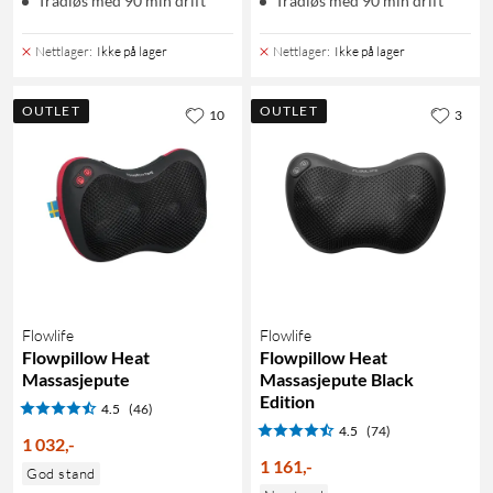
Trådløs med 90 min drift
Trådløs med 90 min drift
Nettlager
:
Ikke på lager
Nettlager
:
Ikke på lager
OUTLET
OUTLET
10
3
Flowlife
Flowlife
Flowpillow Heat
Flowpillow Heat
Massasjepute
Massasjepute Black
Edition
4.5
(46)
4.5
(74)
1 032
,
-
1 161
,
-
God stand