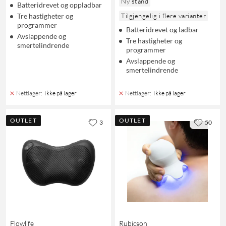
Ny stand
Batteridrevet og oppladbar
Tre hastigheter og
Tilgjengelig i flere varianter
programmer
Batteridrevet og ladbar
Avslappende og
Tre hastigheter og
smertelindrende
programmer
Avslappende og
smertelindrende
Nettlager
:
Ikke på lager
Nettlager
:
Ikke på lager
OUTLET
OUTLET
3
50
Flowlife
Rubicson