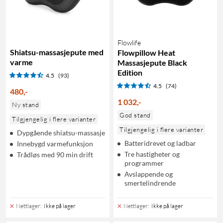
Flowlife
Shiatsu-massasjepute med
Flowpillow Heat
varme
Massasjepute Black
Edition
4.5
(93)
4.5
(74)
480
,
-
1 032
,
-
Ny stand
God stand
Tilgjengelig i flere varianter
Tilgjengelig i flere varianter
Dypgående shiatsu-massasje
Batteridrevet og ladbar
Innebygd varmefunksjon
Tre hastigheter og
Trådløs med 90 min drift
programmer
Avslappende og
smertelindrende
Nettlager
:
Ikke på lager
Nettlager
:
Ikke på lager