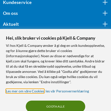
Kundeservice
Om oss
Aktuelt
Hei, slik bruker vi cookies på Kjell & Company
Følg oss
Vi hos Kjell & Company ønsker å gi deg en unik kundeopplevelse,
og for å kunne gjøre dette bruker vi cookies
(informasjonskapsler). Noen av disse er nødvendige for at
kjell.com skal fungere, og krever ikke ditt samtykke. Andre bidrar
Handle fra:
til at du skal få en skreddersydd opplevelse, unike tilbud og
tilpassede annonser. Ved å klikke på "Godta alle" godkjenner du
Sverige
bruk av slike cookies. Du kan også velge hvilke cookies du vil
Norge
godkjenne, via lenken "Endre innstillinger".
Les mer om våre Cookies
,
les vår Personvernerklæring
GODTA ALLE