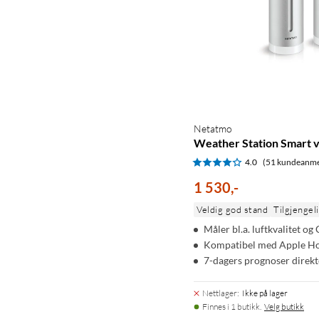
Netatmo
Weather Station Smart 
4.0
(51 kundeanme
1 530
,
-
Veldig god stand
Tilgjengeli
Måler bl.a. luftkvalitet og
Kompatibel med Apple Ho
7-dagers prognoser direk
Nettlager
:
Ikke på lager
Finnes i 1 butikk.
Velg butikk