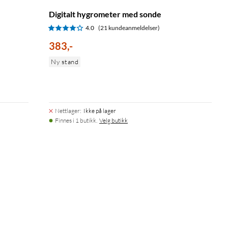
Digitalt hygrometer med sonde
4.0
(21 kundeanmeldelser)
383
,
-
Ny stand
Nettlager
:
Ikke på lager
Finnes i 1 butikk.
Velg butikk