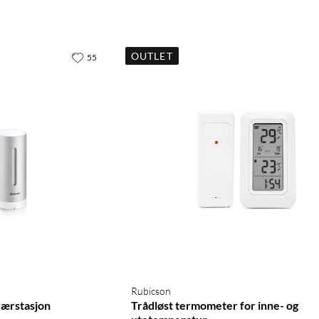
OUTLET
55
Rubicson
værstasjon
Trådløst termometer for inne- og