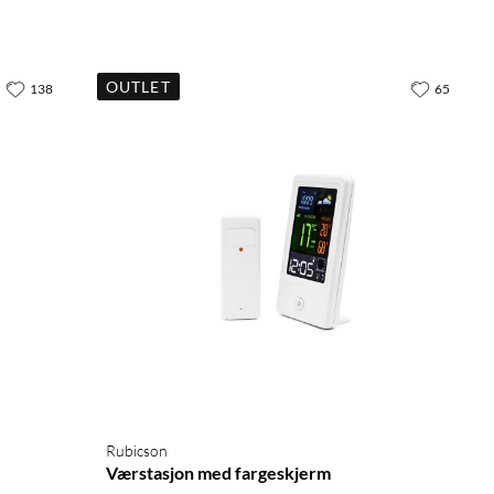
OUTLET
138
65
Rubicson
Værstasjon med fargeskjerm