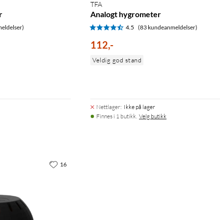
TFA
r
Analogt hygrometer
eldelser)
4.5
(83 kundeanmeldelser)
112
,
-
Veldig god stand
Nettlager
:
Ikke på lager
Finnes i 1 butikk.
Velg butikk
16