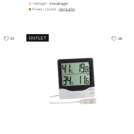
Nettlager
:
Ikke på lager
Finnes i 1 butikk.
Velg butikk
OUTLET
35
18