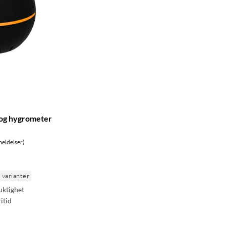
og hygrometer
eldelser)
e varianter
uktighet
itid
m