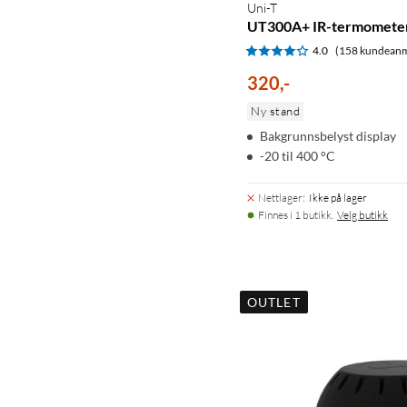
Uni-T
UT300A+ IR-termomete
4.0
(158 kundeanm
320
,
-
Ny stand
Bakgrunnsbelyst display
-20 til 400 °C
Nettlager
:
Ikke på lager
Finnes i 1 butikk.
Velg butikk
OUTLET