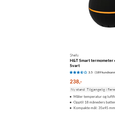
Shelly
H&T Smart termometer 
Svart
3.5
(189 kundeanm
238
,
-
Ny stand
Tilgjengelig i fler
Måler temperatur og luftf
Opptil 18 måneders batter
Kompakte mål: 35x45 m