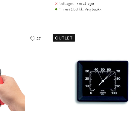
Nettlager
:
Ikke på lager
Finnes i 1 butikk.
Velg butikk
OUTLET
27