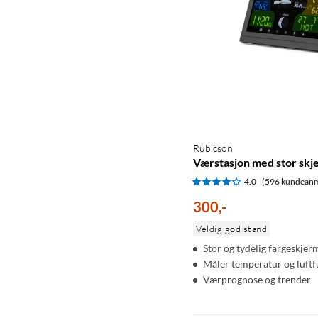
Rubicson
Værstasjon med stor skj
4.0
(596 kundeanm
300
,
-
Veldig god stand
Stor og tydelig fargeskjer
Måler temperatur og luftf
Værprognose og trender