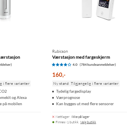
Rubicson
værstasjon
Værstasjon med fargeskjerm
ldelser)
4.0
(784 kundeanmeldelser)
160
,
-
g i flere varianter
Ny stand
Tilgjengelig i flere varianter
 CO2
Tydelig fargedisplay
mekit og Alexa
Værprognose
te på mobilen
Kan bygges ut med flere sensorer
Nettlager
:
Ikke på lager
Finnes i 1 butikk.
Velg butikk