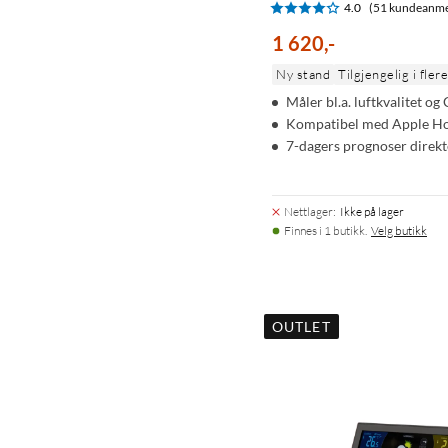
4.0
(51 kundeanme
1 620
,
-
Ny stand
Tilgjengelig i fler
Måler bl.a. luftkvalitet og
Kompatibel med Apple Ho
7-dagers prognoser direk
Nettlager
:
Ikke på lager
Finnes i 1 butikk.
Velg butikk
OUTLET