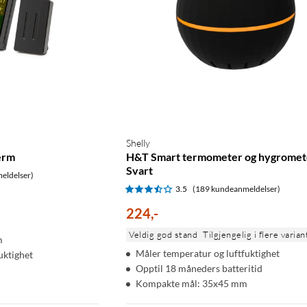
Shelly
erm
H&T Smart termometer og hygromet
Svart
eldelser)
3.5
(189 kundeanmeldelser)
224
,
-
Veldig god stand
Tilgjengelig i flere varian
m
Måler temperatur og luftfuktighet
uktighet
Opptil 18 måneders batteritid
Kompakte mål: 35x45 mm