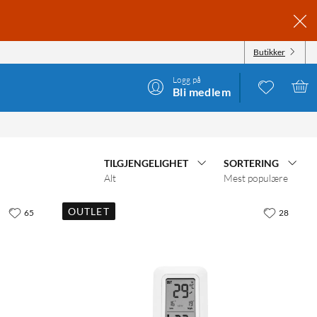
Butikker
Logg på
Bli medlem
TILGJENGELIGHET
SORTERING
Alt
Mest populære
OUTLET
65
28