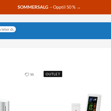
SOMMERSALG
– Opptil 50 % →
OUTLET
55