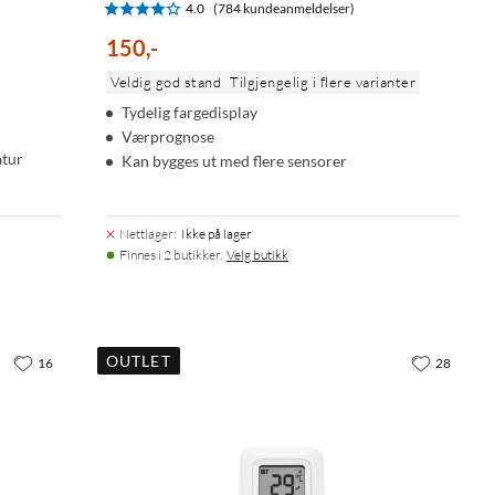
4.0
(784 kundeanmeldelser)
150
,
-
Veldig god stand
Tilgjengelig i flere varianter
Tydelig fargedisplay
Værprognose
atur
Kan bygges ut med flere sensorer
Nettlager
:
Ikke på lager
Finnes i 2 butikker.
Velg butikk
OUTLET
16
28