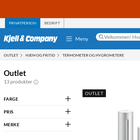
PRIVATPERSON
BEDRIFT
Meny
OUTLET
HJEM OG FRITID
TERMOMETER OG HYGROMETERE
Outlet
13 produkter
OUTLET
FARGE
PRIS
MERKE