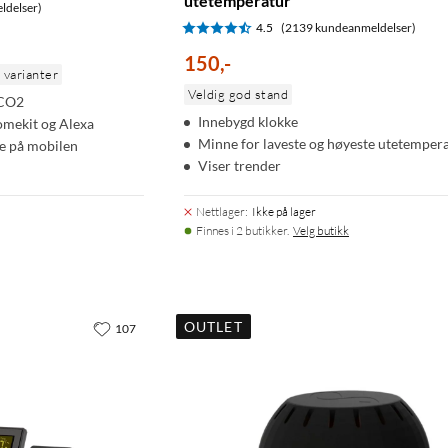
utetemperatur
ldelser)
4.5
(2139 kundeanmeldelser)
150
,
-
e varianter
Veldig god stand
 CO2
Innebygd klokke
mekit og Alexa
Minne for laveste og høyeste utetemper
te på mobilen
Viser trender
Nettlager
:
Ikke på lager
Finnes i 2 butikker.
Velg butikk
OUTLET
107