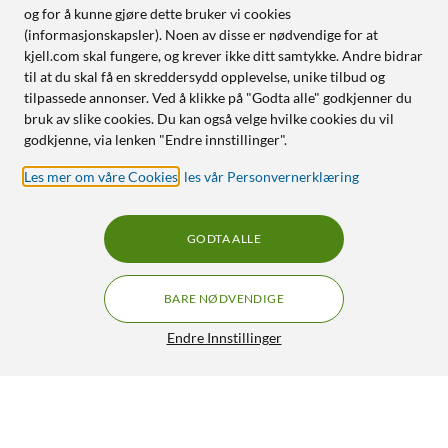
og for å kunne gjøre dette bruker vi cookies
(informasjonskapsler). Noen av disse er nødvendige for at
kjell.com skal fungere, og krever ikke ditt samtykke. Andre bidrar
til at du skal få en skreddersydd opplevelse, unike tilbud og
tilpassede annonser. Ved å klikke på "Godta alle" godkjenner du
bruk av slike cookies. Du kan også velge hvilke cookies du vil
godkjenne, via lenken "Endre innstillinger".
Les mer om våre Cookies
,
les vår Personvernerklæring
GODTA ALLE
BARE NØDVENDIGE
Endre Innstillinger
Canon PG-545 - Svart
240,-
4.5/5