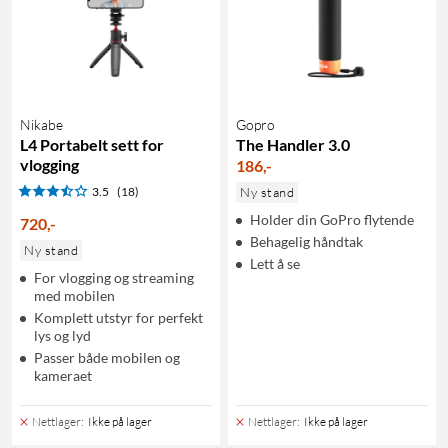
Nikabe
Gopro
L4 Portabelt sett for
The Handler 3.0
vlogging
186
,
-
3.5
(18)
Ny stand
Holder din GoPro flytende
720
,
-
Behagelig håndtak
Ny stand
Lett å se
For vlogging og streaming
med mobilen
Komplett utstyr for perfekt
lys og lyd
Passer både mobilen og
kameraet
Nettlager
:
Ikke på lager
Nettlager
:
Ikke på lager