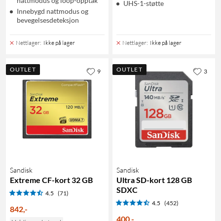
nattmodus og loop-opptak
UHS-1-støtte
Innebygd nattmodus og
bevegelsesdeteksjon
Nettlager
:
Ikke på lager
Nettlager
:
Ikke på lager
OUTLET
OUTLET
9
3
Sandisk
Sandisk
Extreme CF-kort 32 GB
Ultra SD-kort 128 GB
SDXC
4.5
(71)
4.5
(452)
842
,
-
400
,
-