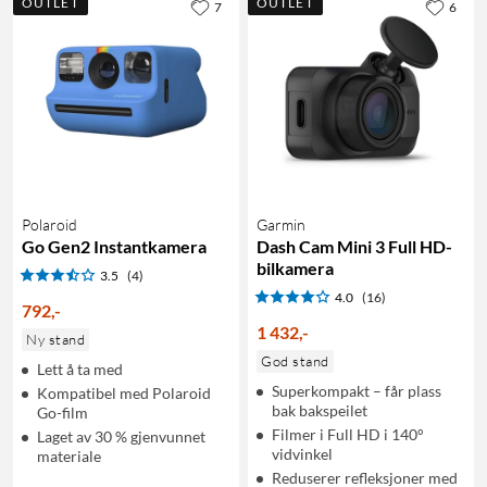
OUTLET
OUTLET
7
6
Polaroid
Garmin
Go Gen2 Instantkamera
Dash Cam Mini 3 Full HD-
bilkamera
3.5
(4)
4.0
(16)
792
,
-
1 432
,
-
Ny stand
God stand
Lett å ta med
Superkompakt – får plass
Kompatibel med Polaroid
bak bakspeilet
Go-film
Filmer i Full HD i 140°
Laget av 30 % gjenvunnet
vidvinkel
materiale
Reduserer refleksjoner med