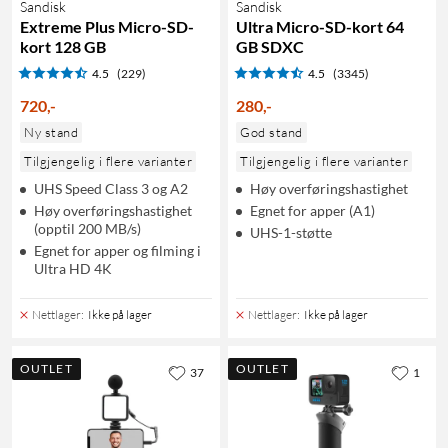
Sandisk
Sandisk
Extreme Plus Micro-SD-
Ultra Micro-SD-kort 64
kort 128 GB
GB SDXC
4.5
(229)
4.5
(3345)
720
,
-
280
,
-
Ny stand
God stand
Tilgjengelig i flere varianter
Tilgjengelig i flere varianter
UHS Speed Class 3 og A2
Høy overføringshastighet
Høy overføringshastighet
Egnet for apper (A1)
(opptil 200 MB/s)
UHS-1-støtte
Egnet for apper og filming i
Ultra HD 4K
Nettlager
:
Ikke på lager
Nettlager
:
Ikke på lager
OUTLET
OUTLET
37
1