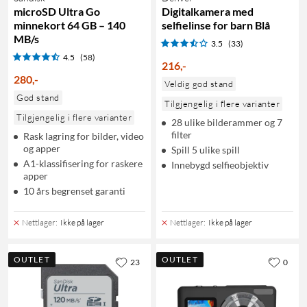
microSD Ultra Go
Digitalkamera med
minnekort 64 GB – 140
selfielinse for barn Blå
MB/s
3.5
(33)
4.5
(58)
216
,
-
280
,
-
Veldig god stand
God stand
Tilgjengelig i flere varianter
Tilgjengelig i flere varianter
28 ulike bilderammer og 7
filter
Rask lagring for bilder, video
og apper
Spill 5 ulike spill
A1-klassifisering for raskere
Innebygd selfieobjektiv
apper
10 års begrenset garanti
Nettlager
:
Ikke på lager
Nettlager
:
Ikke på lager
OUTLET
OUTLET
23
0