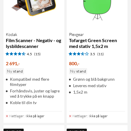
Kodak
Plexgear
Film Scanner - Negativ - og
Tofarget Green Screen
lysbildescanner
med stativ 1,5x2 m
4.5
(15)
3.5
(11)
2 691
,
-
800
,
-
Ny stand
Ny stand
Kompatibel med flere
Grønn og blå bakgrunn
filmtyper
Leveres med stativ
Forhåndsvis, juster og lagre
1,5x2 m
ved å trykke på en knapp
Koble til din tv
Nettlager
:
Ikke på lager
Nettlager
:
Ikke på lager