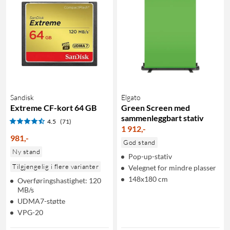
Sandisk
Elgato
Extreme CF-kort 64 GB
Green Screen med
sammenleggbart stativ
4.5
(71)
1 912
,
-
981
,
-
God stand
Ny stand
Pop-up-stativ
Tilgjengelig i flere varianter
Velegnet for mindre plasser
148x180 cm
Overføringshastighet: 120
MB/s
UDMA7-støtte
VPG-20