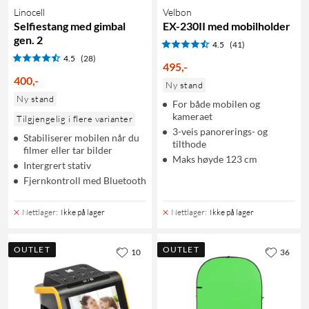
Linocell
Velbon
Selfiestang med gimbal
EX-230II med mobilholder
gen. 2
4.5
(41)
4.5
(28)
495
,
-
400
,
-
Ny stand
Ny stand
For både mobilen og
kameraet
Tilgjengelig i flere varianter
3-veis panorerings- og
Stabiliserer mobilen når du
tilthode
filmer eller tar bilder
Maks høyde 123 cm
Intergrert stativ
Fjernkontroll med Bluetooth
Nettlager
:
Ikke på lager
Nettlager
:
Ikke på lager
OUTLET
OUTLET
10
36