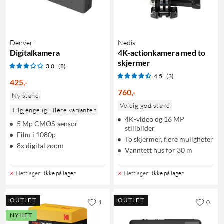
Denver
Nedis
Digitalkamera
4K-actionkamera med to
skjermer
3.0
(8)
4.5
(3)
425
,
-
760
,
-
Ny stand
Veldig god stand
Tilgjengelig i flere varianter
4K-video og 16 MP
5 Mp CMOS-sensor
stillbilder
Film i 1080p
To skjermer, flere muligheter
8x digital zoom
Vanntett hus for 30 m
Nettlager
:
Ikke på lager
Nettlager
:
Ikke på lager
OUTLET
OUTLET
1
0
NYHET