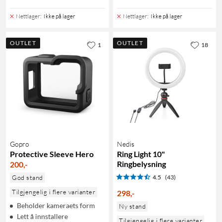
Nettlager
:
Ikke på lager
Nettlager
:
Ikke på lager
OUTLET
OUTLET
1
18
Gopro
Nedis
Protective Sleeve Hero
Ring Light 10"
Ringbelysning
200
,
-
God stand
4.5
(43)
Tilgjengelig i flere varianter
298
,
-
Beholder kameraets form
Ny stand
Lett å innstallere
Tilgjengelig i flere varianter