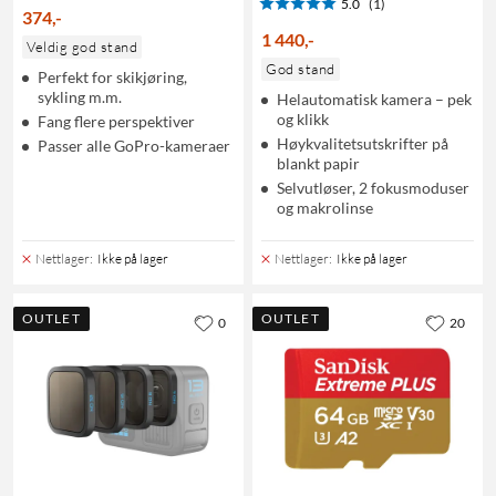
5.0
(1)
374
,
-
1 440
,
-
Veldig god stand
God stand
Perfekt for skikjøring,
sykling m.m.
Helautomatisk kamera – pek
og klikk
Fang flere perspektiver
Høykvalitetsutskrifter på
Passer alle GoPro-kameraer
blankt papir
Selvutløser, 2 fokusmoduser
og makrolinse
Nettlager
:
Ikke på lager
Nettlager
:
Ikke på lager
OUTLET
OUTLET
0
20