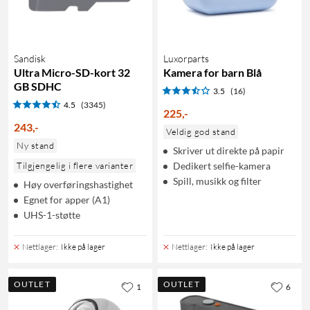
Sandisk
Luxorparts
Ultra Micro-SD-kort 32
Kamera for barn Blå
GB SDHC
3.5
(16)
4.5
(3345)
225
,
-
243
,
-
Veldig god stand
Ny stand
Skriver ut direkte på papir
Tilgjengelig i flere varianter
Dedikert selfie-kamera
Spill, musikk og filter
Høy overføringshastighet
Egnet for apper (A1)
UHS-1-støtte
Nettlager
:
Ikke på lager
Nettlager
:
Ikke på lager
OUTLET
OUTLET
1
6