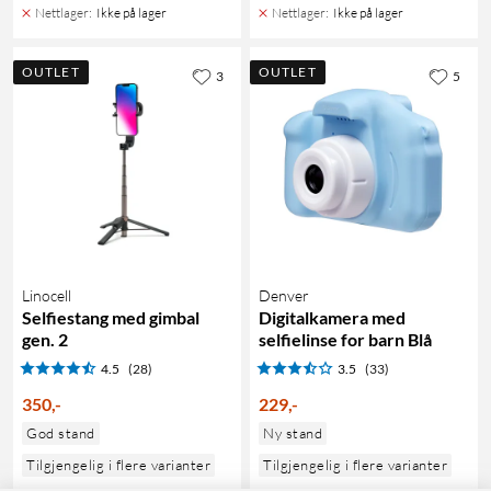
Nettlager
:
Ikke på lager
Nettlager
:
Ikke på lager
OUTLET
OUTLET
3
5
Linocell
Denver
Selfiestang med gimbal
Digitalkamera med
gen. 2
selfielinse for barn Blå
4.5
(28)
3.5
(33)
350
,
-
229
,
-
God stand
Ny stand
Tilgjengelig i flere varianter
Tilgjengelig i flere varianter