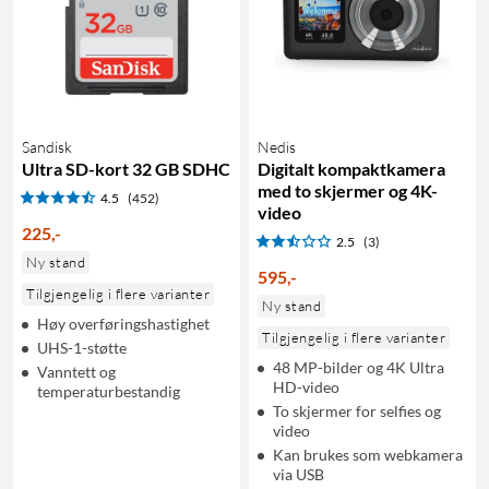
Sandisk
Nedis
Ultra SD-kort 32 GB SDHC
Digitalt kompaktkamera
med to skjermer og 4K-
4.5
(452)
video
225
,
-
2.5
(3)
Ny stand
595
,
-
Tilgjengelig i flere varianter
Ny stand
Høy overføringshastighet
Tilgjengelig i flere varianter
UHS-1-støtte
48 MP-bilder og 4K Ultra
Vanntett og
HD-video
temperaturbestandig
To skjermer for selfies og
video
Kan brukes som webkamera
via USB