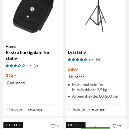
Hama
Lysstativ
Ekstra hurtigplate for
stativ
4.5
(9)
3.5
(7)
383
,
-
112
,
-
Ny stand
God stand
Maksimal vekt for
blits/lyskilde: 2,5 kg
Arbeidshøyde: 80-200 cm
Nettlager
:
Ikke på lager
Nettlager
:
Ikke på lager
OUTLET
OUTLET
2
9