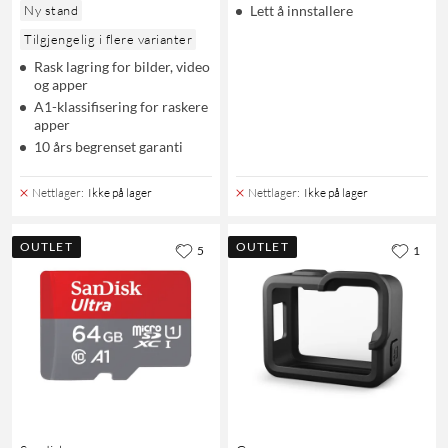
Ny stand
Lett å innstallere
Tilgjengelig i flere varianter
Rask lagring for bilder, video
og apper
A1-klassifisering for raskere
apper
10 års begrenset garanti
Nettlager
:
Ikke på lager
Nettlager
:
Ikke på lager
OUTLET
OUTLET
5
1