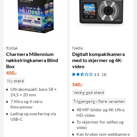
Kodak
Nedis
Charmera Millennium
Digitalt kompaktkamera
nøkkelringkamera Blind
med to skjermer og 4K-
Box
video
450
,
-
2.5
(3)
Ny stand
560
,
-
Ultrakompakt: bare 58 ×
Veldig god stand
24,5 × 20 mm
7 filtre og 4 retro
Tilgjengelig i flere varianter
filmrammer
48 MP-bilder og 4K Ultra
Lading og overføring via
HD-video
USB-C
To skjermer for selfies og
video
Kan brukes som webkamera