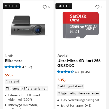
OUTLET
OUTLET
6
5
Nedis
Sandisk
Bilkamera
Ultra Micro-SD-kort 256
GB SDXC
4.5
(8)
4.5
(3345)
595
,
-
535
,
-
Ny stand
Veldig god stand
Tilgjengelig i flere varianter
Tilgjengelig i flere varianter
Filmer i Full HD med
vidvinkel (120°)
Høy overføringshastighet
Innebygd mikrofon,
Egnet for apper (A1)