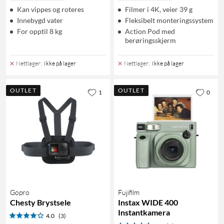
Kan vippes og roteres
Filmer i 4K, veier 39 g
Innebygd vater
Fleksibelt monteringssystem
For opptil 8 kg
Action Pod med
berøringsskjerm
Nettlager
:
Ikke på lager
Nettlager
:
Ikke på lager
OUTLET
OUTLET
1
0
Gopro
Fujifilm
Chesty Brystsele
Instax WIDE 400
Instantkamera
4.0
(3)