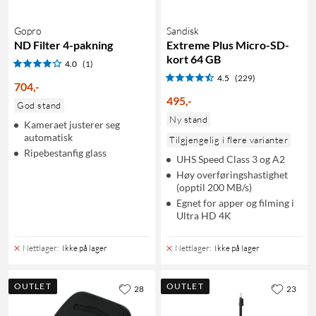
Gopro
Sandisk
ND Filter 4-pakning
Extreme Plus Micro-SD-
kort 64 GB
4.0
(1)
4.5
(229)
704
,
-
495
,
-
God stand
Ny stand
Kameraet justerer seg
automatisk
Tilgjengelig i flere varianter
Ripebestanfig glass
UHS Speed Class 3 og A2
Høy overføringshastighet
(opptil 200 MB/s)
Egnet for apper og filming i
Ultra HD 4K
Nettlager
:
Ikke på lager
Nettlager
:
Ikke på lager
OUTLET
OUTLET
28
23