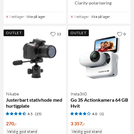
Clarity-polarisering
Nettlager
:
Ikke på lager
Nettlager
:
Ikke på lager
OUTLET
OUTLET
13
0
Nikabe
Insta360
Justerbart stativhode med
Go 3S Actionkamera 64 GB
hurtigplate
Hvit
4.5
(25)
4.0
(1)
270
,
-
3 357
,
-
Veldig god stand
Veldig god stand