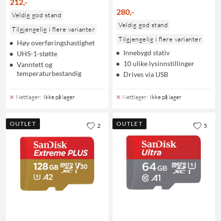
212
,
-
280
,
-
Veldig god stand
Veldig god stand
Tilgjengelig i flere varianter
Tilgjengelig i flere varianter
Høy overføringshastighet
Innebygd stativ
UHS-1-støtte
10 ulike lysinnstillinger
Vanntett og
temperaturbestandig
Drives via USB
Nettlager
:
Ikke på lager
Nettlager
:
Ikke på lager
OUTLET
OUTLET
2
5