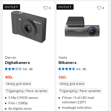
OUTLET
OUTLET
6
6
Denver
Nedis
Digitalkamera
Bilkamera
3.0
(8)
4.5
(8)
400
,
-
560
,
-
Veldig god stand
Veldig god stand
Tilgjengelig i flere varianter
Tilgjengelig i flere varianter
5 Mp CMOS-sensor
Filmer i Full HD med
vidvinkel (120°)
Film i 1080p
Innebygd mikrofon,
8x digital zoom