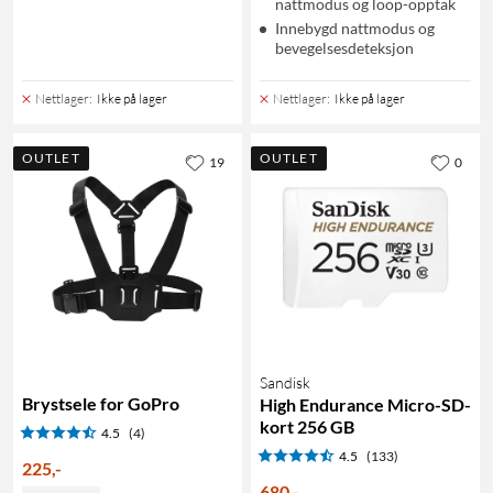
nattmodus og loop-opptak
Innebygd nattmodus og
bevegelsesdeteksjon
Nettlager
:
Ikke på lager
Nettlager
:
Ikke på lager
OUTLET
OUTLET
19
0
Sandisk
Brystsele for GoPro
High Endurance Micro-SD-
kort 256 GB
4.5
(4)
4.5
(133)
225
,
-
680
,
-