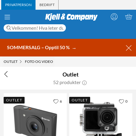
PRIVATPERSON
BEDRIFT
SOMMERSALG – Opptil 50 %
→
OUTLET
FOTO OG VIDEO
Outlet
52 produkter
OUTLET
OUTLET
6
0