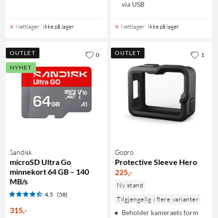
via USB
Nettlager
:
Ikke på lager
Nettlager
:
Ikke på lager
OUTLET
OUTLET
0
1
NYHET
Sandisk
Gopro
microSD Ultra Go
Protective Sleeve Hero
minnekort 64 GB – 140
225
,
-
MB/s
Ny stand
4.5
(58)
Tilgjengelig i flere varianter
315
,
-
Beholder kameraets form