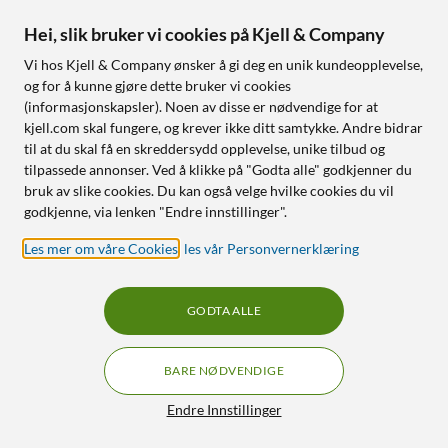
Stabiliserer mobilen når du
28 ulike bilderammer og 7
filmer eller tar bilder
filter
Hei, slik bruker vi cookies på Kjell & Company
Intergrert stativ
Spill 5 ulike spill
Vi hos Kjell & Company ønsker å gi deg en unik kundeopplevelse,
Fjernkontroll med Bluetooth
Innebygd selfieobjektiv
og for å kunne gjøre dette bruker vi cookies
(informasjonskapsler). Noen av disse er nødvendige for at
Nettlager
:
Ikke på lager
Nettlager
:
Ikke på lager
kjell.com skal fungere, og krever ikke ditt samtykke. Andre bidrar
til at du skal få en skreddersydd opplevelse, unike tilbud og
OUTLET
OUTLET
tilpassede annonser. Ved å klikke på "Godta alle" godkjenner du
3
14
bruk av slike cookies. Du kan også velge hvilke cookies du vil
godkjenne, via lenken "Endre innstillinger".
Les mer om våre Cookies
,
les vår Personvernerklæring
GODTA ALLE
Sandisk
Sandisk
BARE NØDVENDIGE
Ultra SD-kort 128 GB
High Endurance Micro-SD-
Filtre
SDXC
kort 64 GB
Endre Innstillinger
4.5
(452)
4.5
(133)