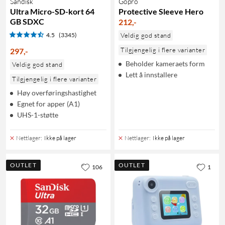
Sandisk
Gopro
Ultra Micro-SD-kort 64
Protective Sleeve Hero
GB SDXC
212
,
-
4.5
(3345)
Veldig god stand
Tilgjengelig i flere varianter
297
,
-
Beholder kameraets form
Veldig god stand
Lett å innstallere
Tilgjengelig i flere varianter
Høy overføringshastighet
Egnet for apper (A1)
UHS-1-støtte
Nettlager
:
Ikke på lager
Nettlager
:
Ikke på lager
OUTLET
OUTLET
106
1