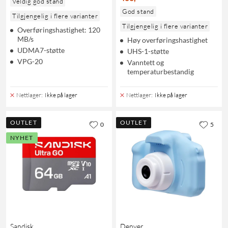
Veldig god stand
God stand
Tilgjengelig i flere varianter
Tilgjengelig i flere varianter
Overføringshastighet: 120
MB/s
Høy overføringshastighet
UDMA7-støtte
UHS-1-støtte
VPG-20
Vanntett og
temperaturbestandig
Nettlager
:
Ikke på lager
Nettlager
:
Ikke på lager
OUTLET
OUTLET
0
5
NYHET
Sandisk
Denver