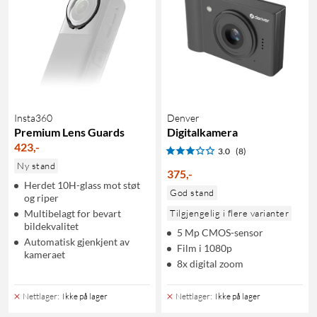
Insta360
Denver
Premium Lens Guards
Digitalkamera
423
,
-
3.0
(8)
Ny stand
375
,
-
Herdet 10H-glass mot støt
God stand
og riper
Multibelagt for bevart
Tilgjengelig i flere varianter
bildekvalitet
5 Mp CMOS-sensor
Automatisk gjenkjent av
Film i 1080p
kameraet
8x digital zoom
Nettlager
:
Ikke på lager
Nettlager
:
Ikke på lager