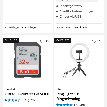
Innebygd stativ
10 ulike lysinnstillinger
Drives via USB
Nettlager
:
Ikke på lager
Nettlager
:
Ikke på lager
OUTLET
OUTLET
23
18
Sandisk
Nedis
Ultra SD-kort 32 GB SDHC
Ring Light 10"
Ringbelysning
4.5
(452)
4.5
(43)