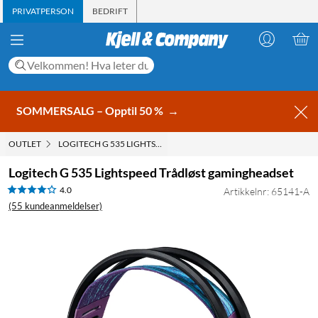
PRIVATPERSON
BEDRIFT
SOMMERSALG – Opptil 50 %
→
OUTLET
LOGITECH G 535 LIGHTSPEED TRÅDLØST GAMINGHEADSET
Logitech G 535 Lightspeed Trådløst gamingheadset
4.0
Artikkelnr: 65141-A
(55 kundeanmeldelser)