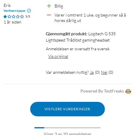
Erik
Billig 
Verifisert kjøper
Varer i omtrent 1 uke, og begynner så å 
1/5
høres dårlig ut 
1 år siden
Gjennomgått produkt:
Logitech G 535 
Lightspeed Trådlöst gamingheadset
Anmeldelsen er oversatt fra svensk
Vis original
Var anmeldelsen nyttig?
Ja
(
0
)
Nei
(
0
)
Powered By TestFreaks
VIS FLERE VURDERINGER
Viser 3 av 20 anmeldelser