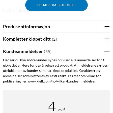
LES MER OM PRODUKTET
Lett og komfortabelt
G535 veier bare 236 gram og er mindre og lettere enn G733.
Den fjærende bøyledesignen hjelper til med å fordele vekten
Produsentinformasjon
og minske trykket. Headsettet har myke øreputer i
minneskum og sportsmeshmateriale for komfortabel bruk
Kompletter kjøpet ditt
(
2
)
under spilleøkter.
Kundeanmeldelser
(
55
)
Enkel tilkobling
Her ser du hva andre kunder synes. Vi viser alle anmeldelser for å
Optimer spilletiden med et lettbetjent, trådløst spillheadset
gjøre det enklere for deg å velge rett produkt. Anmeldelsene skrives
med enkel tilkobling. G535 benytter en USB-mottaker som er
utelukkende av kunder som har kjøpt produktet. Karakterer og
anmeldelser administreres av TestFreaks. Les mer om vilkår for
kompatibel med PC og PlayStation.
publisering her www.kjell.com/no/vilkar/kundeanmeldelser
Brytere på hodetelefonene
Volumbryteren er plassert på øreklokkene, slik at du raskt kan
4
øke volumet i spillene eller musikken. Vend mikrofonen opp
av 5
for å slå den av og flytte den ut av veien.