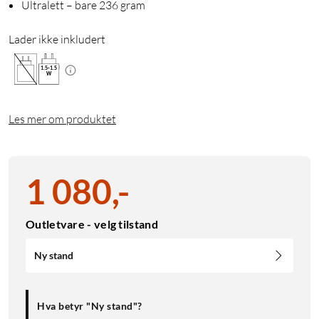
Ultralett – bare 236 gram
Lader ikke inkludert
1.5
-
1.5
W
Les mer om produktet
1 080
,
-
Outletvare - velg tilstand
Ny stand
Hva betyr "Ny stand"?