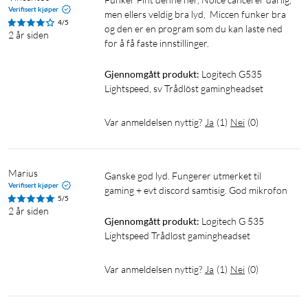
Vendbar myk bøyle
Verifisert kjøper
men ellers veldig bra lyd,  Miccen funker bra 
4/5
USB-mottaker for LIGHTSPEED
og den er en program som du kan laste ned 
2 år siden
USB-C-ladekabel
for å få faste innstillinger.
Bruksanvisning
Gjennomgått produkt:
Logitech G535 
Lightspeed, sv Trådlöst gamingheadset
Høyttalerelement: 40 mm
Frekvensområde: 20 Hz – 20 KHz
Var anmeldelsen nyttig?
Ja
(
1
)
Nei
(
0
)
Impedans: 36 ohm
Følsomhet: 87,5 dB SPL/mW
3,5 mm-lydkontakt: Enkel tilkobling
Marius
Discord-sertifisert: Krystallklar kommunikasjon
Ganske god lyd. Fungerer utmerket til 
Verifisert kjøper
gaming + evt discord samtisig. God mikrofon
5/5
Systemkrav:
2 år siden
Gjennomgått produkt:
Logitech G 535 
USB-port
Lightspeed Trådløst gamingheadset
LIGHTSPEED: Windows® 10, macOS X 10.14 eller nyere
Internettilgang for Logitech G HUB-programvare. Avanserte
Var anmeldelsen nyttig?
Ja
(
1
)
Nei
(
0
)
funksjoner krever Logitech G HUB-programvare. Last ned på
logitechG.com/downloads uten kostnad