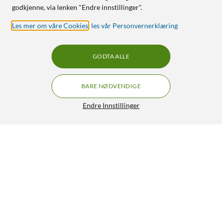
godkjenne, via lenken "Endre innstillinger".
Les mer om våre Cookies
,
les vår Personvernerklæring
GODTA ALLE
BARE NØDVENDIGE
Endre Innstillinger
Logitech G 535 Lightspeed Trådløst gamingheadset
1 080,-
4/5
HENT