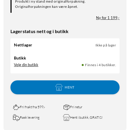
Produkt i ny stand med originalforpakning.
Originalforpakningen kan være åpnet.
Ny for 1 199,-
Lagerstatus nett og i butikk
Nettlager
Ikke på lager
Butikk
Velg din butikk
Finnes i 4 butikker.
HENT
Fri frakt fra 599,-
Fri retur
Rask levering
Hent i butikk, GRATIS!