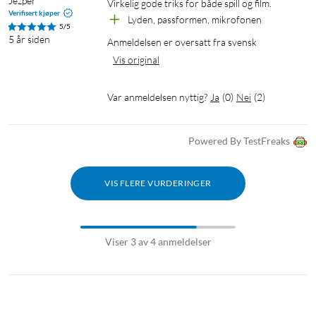
Jezper
Virkelig gode triks for både spill og film.
Verifisert kjøper
Lyden, passformen, mikrofonen
5/5
5 år siden
Anmeldelsen er oversatt fra svensk
Vis original
Var anmeldelsen nyttig?
Ja
(
0
)
Nei
(
2
)
Powered By TestFreaks
VIS FLERE VURDERINGER
Viser 3 av 4 anmeldelser