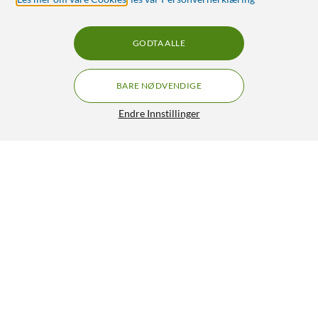
GODTA ALLE
BARE NØDVENDIGE
Endre Innstillinger
Logitech G Pro X Gaming-headset
1 062,-
4.5/5
HENT