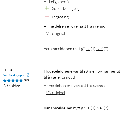
Virkelig anbefalt.
Super behagelig
Ingenting
Anmeldelsen er oversatt fra svensk
Vis original
Var anmeldelsen nyttig?
Ja
(
1
)
Nei
(
0
)
Julija
Hodetelefonene var til sønnen og han ser ut 
Verifisert kjøper
til å være fornøyd
5/5
Anmeldelsen er oversatt fra svensk
3 år siden
Vis original
Var anmeldelsen nyttig?
Ja
(
1
)
Nei
(
3
)