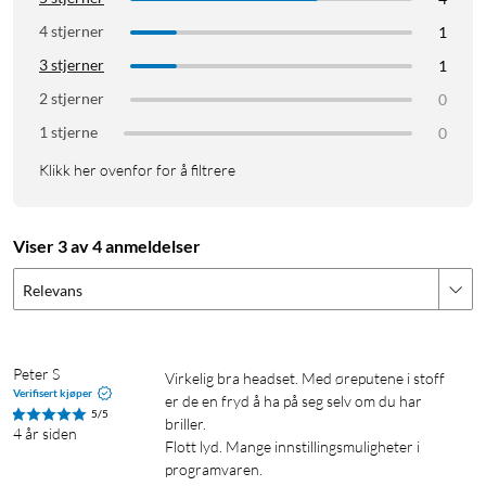
g.
4 stjerner
1
3 stjerner
1
2 stjerner
0
1 stjerne
0
Klikk her ovenfor for å filtrere
Viser 3 av 4 anmeldelser
Relevans
Dataheadset
Gaming
Gamingheadset
Headset for gaming
Logitech
Peter S
Virkelig bra headset. Med øreputene i stoff 
Verifisert kjøper
er de en fryd å ha på seg selv om du har 
5/5
briller.

4 år siden
Flott lyd. Mange innstillingsmuligheter i 
programvaren.
