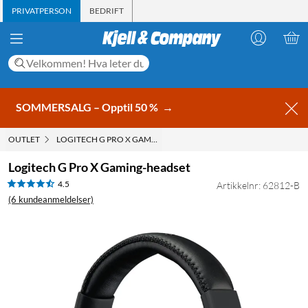
PRIVATPERSON
BEDRIFT
SOMMERSALG – Opptil 50 %
→
OUTLET
LOGITECH G PRO X GAMING-HEADSET
Logitech G Pro X Gaming-headset
4.5
Artikkelnr: 62812-B
(6 kundeanmeldelser)