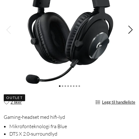
OUTLET
2 liker
Legg til handleliste
Gaming-headset med hifi-lyd
Mikrofonteknologi fra Blue
DTS X 2.0-surroundlyd