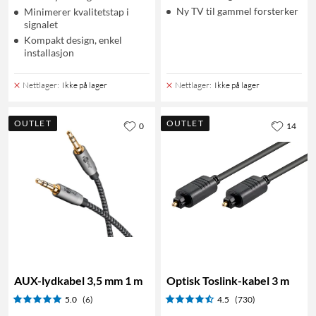
Ny TV til gammel forsterker
Minimerer kvalitetstap i
signalet
Kompakt design, enkel
installasjon
Nettlager
:
Ikke på lager
Nettlager
:
Ikke på lager
OUTLET
OUTLET
0
14
AUX-lydkabel 3,5 mm 1 m
Optisk Toslink-kabel 3 m
5.0
(6)
4.5
(730)