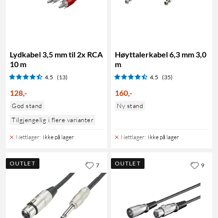
Lydkabel 3,5 mm til 2x RCA
Høyttalerkabel 6,3 mm 3,0
10 m
m
4.5
(13)
4.5
(35)
128
,
-
160
,
-
God stand
Ny stand
Tilgjengelig i flere varianter
Nettlager
:
Ikke på lager
Nettlager
:
Ikke på lager
OUTLET
OUTLET
7
9