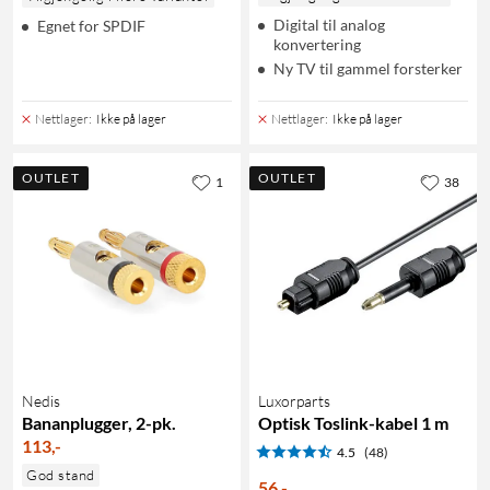
Digital til analog
Egnet for SPDIF
konvertering
Ny TV til gammel forsterker
Nettlager
:
Ikke på lager
Nettlager
:
Ikke på lager
OUTLET
OUTLET
1
38
Nedis
Luxorparts
Bananplugger, 2-pk.
Optisk Toslink-kabel 1 m
113
,
-
4.5
(48)
God stand
56
,
-