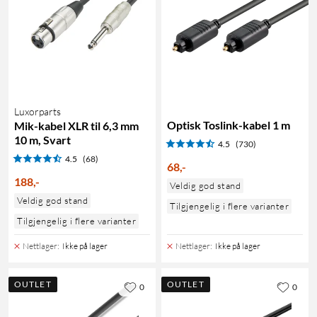
Luxorparts
Optisk Toslink-kabel 1 m
Mik-kabel XLR til 6,3 mm
10 m, Svart
4.5
(730)
4.5
(68)
68
,
-
188
,
-
Veldig god stand
Veldig god stand
Tilgjengelig i flere varianter
Tilgjengelig i flere varianter
Nettlager
:
Ikke på lager
Nettlager
:
Ikke på lager
OUTLET
OUTLET
0
0