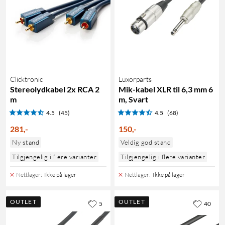
Clicktronic
Luxorparts
Stereolydkabel 2x RCA 2
Mik-kabel XLR til 6,3 mm 6
m
m, Svart
4.5
(45)
4.5
(68)
281
,
-
150
,
-
Ny stand
Veldig god stand
Tilgjengelig i flere varianter
Tilgjengelig i flere varianter
Nettlager
:
Ikke på lager
Nettlager
:
Ikke på lager
OUTLET
OUTLET
5
40