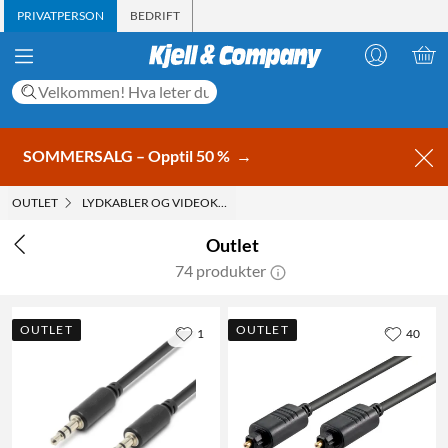
PRIVATPERSON
BEDRIFT
SOMMERSALG – Opptil 50 %
→
OUTLET
LYDKABLER OG VIDEOKABLER
Outlet
74 produkter
OUTLET
OUTLET
1
40