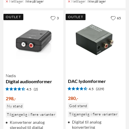
Nettlager
:
Ikke på lager
Nettlager
:
Ikke på lager
OUTLET
OUTLET
3
65
Nedis
DAC lydomformer
Digital audioomformer
4.5
(229)
4.5
(2)
280
,
-
298
,
-
God stand
Ny stand
Tilgjengelig i flere varianter
Tilgjengelig i flere varianter
Digital til analog
Konverterer analog
konvertering
stereolyd til digital