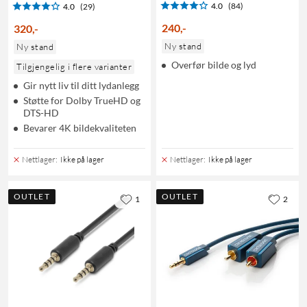
4.0
(84)
4.0
(29)
240
,
-
320
,
-
Ny stand
Ny stand
Overfør bilde og lyd
Tilgjengelig i flere varianter
Gir nytt liv til ditt lydanlegg
Støtte for Dolby TrueHD og
DTS-HD
Bevarer 4K bildekvaliteten
Nettlager
:
Ikke på lager
Nettlager
:
Ikke på lager
OUTLET
OUTLET
1
2