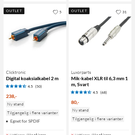
OUTLET
OUTLET
5
31
Clicktronic
Luxorparts
Digital koaksialkabel 2 m
Mik-kabel XLR til 6,3 mm 1
m, Svart
4.5
(50)
4.5
(68)
238
,
-
80
,
-
Ny stand
Ny stand
Tilgjengelig i flere varianter
Tilgjengelig i flere varianter
Egnet for SPDIF
Nettlager
:
Ikke på lager
Nettlager
:
Ikke på lager