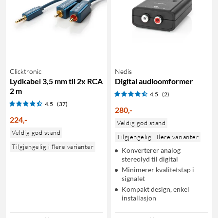
Clicktronic
Nedis
Lydkabel 3,5 mm til 2x RCA
Digital audioomformer
2 m
4.5
(2)
4.5
(37)
280
,
-
224
,
-
Veldig god stand
Veldig god stand
Tilgjengelig i flere varianter
Tilgjengelig i flere varianter
Konverterer analog
stereolyd til digital
Minimerer kvalitetstap i
signalet
Kompakt design, enkel
installasjon