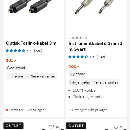
Luxorparts
Optisk Toslink-kabel 3 m
Instrumentkabel 6,3 mm 3
m, Svart
4.5
(730)
4.5
(132)
105
,
-
160
,
-
God stand
Ny stand
Tilgjengelig i flere varianter
Tilgjengelig i flere varianter
100 % kobber
Ekstra skjermet
Nettlager
:
Ikke på lager
Nettlager
:
Ikke på lager
OUTLET
OUTLET
13
4