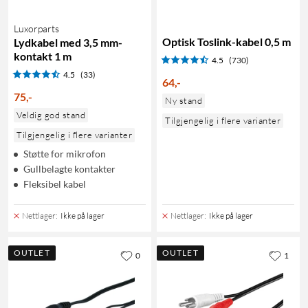
Luxorparts
Optisk Toslink-kabel 0,5 m
Lydkabel med 3,5 mm-
kontakt 1 m
4.5
(730)
4.5
(33)
64
,
-
75
,
-
Ny stand
Veldig god stand
Tilgjengelig i flere varianter
Tilgjengelig i flere varianter
Støtte for mikrofon
Gullbelagte kontakter
Fleksibel kabel
Nettlager
:
Ikke på lager
Nettlager
:
Ikke på lager
OUTLET
OUTLET
0
1