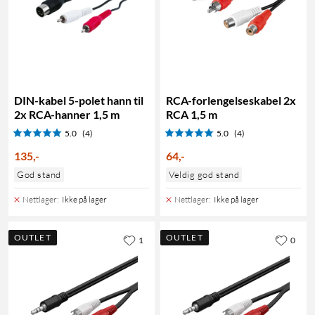
DIN-kabel 5-polet hann til
RCA-forlengelseskabel 2x
2x RCA-hanner 1,5 m
RCA 1,5 m
5.0
(4)
5.0
(4)
135
,
-
64
,
-
God stand
Veldig god stand
Nettlager
:
Ikke på lager
Nettlager
:
Ikke på lager
OUTLET
OUTLET
1
0