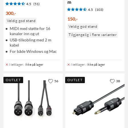
m
4.5
(51)
4.5
(103)
300
,
-
150
,
-
Veldig god stand
Veldig god stand
MIDI med støtte for 16
kanaler inn og ut
Tilgjengelig i flere varianter
USB-tilkobling med 2 m
kabel
For både Windows og Mac
Nettlager
:
Ikke på lager
Nettlager
:
Ikke på lager
OUTLET
OUTLET
56
38