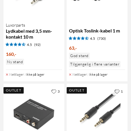
Luxorparts
Optisk Toslink-kabel 1 m
Lydkabel med 3,5 mm-
kontakt 10 m
4.5
(730)
4.5
(92)
63
,
-
160
,
-
God stand
Ny stand
Tilgjengelig i flere varianter
Nettlager
:
Ikke på lager
Nettlager
:
Ikke på lager
OUTLET
OUTLET
3
1