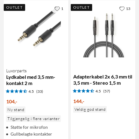
OUTLET
OUTLET
1
13
Luxorparts
Adapterkabel 2x 6,3 mm til
Lydkabel med 3,5 mm-
3,5 mm - Stereo 1,5 m
kontakt 2 m
4.5
(57)
4.5
(33)
144
,
-
104
,
-
Veldig god stand
Ny stand
Tilgjengelig i flere varianter
Støtte for mikrofon
Gullbelagte kontakter