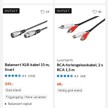
OUTLET
OUTLET
19
30
Luxorparts
Balansert XLR-kabel 15 m,
RCA-forlengelseskabel, 2 x
Svart
RCA 1,5 m
4.5
(153)
4.5
(43)
245
,
-
68
,
-
God stand
Veldig god stand
Tilgjengelig i flere varianter
Balansert signal