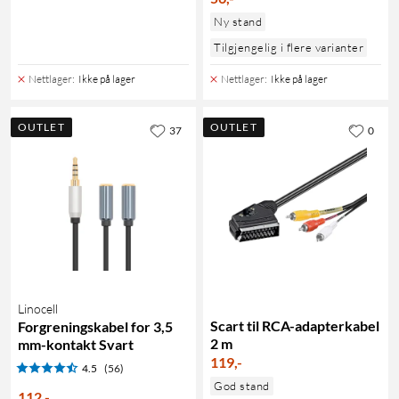
Ny stand
Tilgjengelig i flere varianter
Nettlager
:
Ikke på lager
Nettlager
:
Ikke på lager
OUTLET
OUTLET
37
0
Linocell
Scart til RCA-adapterkabel
Forgreningskabel for 3,5
2 m
mm-kontakt Svart
119
,
-
4.5
(56)
God stand
112
,
-