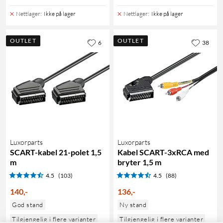
Nettlager
:
Ikke på lager
Nettlager
:
Ikke på lager
OUTLET
OUTLET
6
38
Luxorparts
Luxorparts
SCART-kabel 21-polet 1,5
Kabel SCART-3xRCA med
m
bryter 1,5 m
4.5
(103)
4.5
(88)
140
,
-
136
,
-
God stand
Ny stand
Tilgjengelig i flere varianter
Tilgjengelig i flere varianter