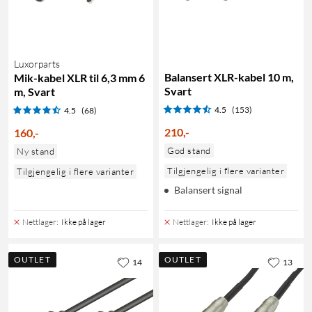
Luxorparts
Balansert XLR-kabel 10 m,
Mik-kabel XLR til 6,3 mm 6
Svart
m, Svart
4.5
(153)
4.5
(68)
210
,
-
160
,
-
God stand
Ny stand
Tilgjengelig i flere varianter
Tilgjengelig i flere varianter
Balansert signal
Nettlager
:
Ikke på lager
Nettlager
:
Ikke på lager
OUTLET
OUTLET
14
13