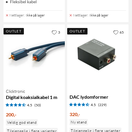
Fleksibel kabel
Nettlager
:
Ikke på lager
Nettlager
:
Ikke på lager
OUTLET
OUTLET
3
65
Clicktronic
DAC lydomformer
Digital koaksialkabel 1 m
4.5
(229)
4.5
(50)
320
,
-
200
,
-
Ny stand
Veldig god stand
Tilgjengelig i flere varianter
Tilgjengelig i flere varianter