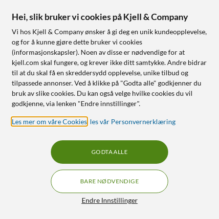
Nettlager
:
Ikke på lager
Nettlager
:
Ikke på lager
Hei, slik bruker vi cookies på Kjell & Company
Vi hos Kjell & Company ønsker å gi deg en unik kundeopplevelse,
OUTLET
OUTLET
og for å kunne gjøre dette bruker vi cookies
38
38
(informasjonskapsler). Noen av disse er nødvendige for at
kjell.com skal fungere, og krever ikke ditt samtykke. Andre bidrar
til at du skal få en skreddersydd opplevelse, unike tilbud og
tilpassede annonser. Ved å klikke på "Godta alle" godkjenner du
bruk av slike cookies. Du kan også velge hvilke cookies du vil
godkjenne, via lenken "Endre innstillinger".
Les mer om våre Cookies
,
les vår Personvernerklæring
Luxorparts
Luxorparts
Kabel SCART-3xRCA med
Optisk Toslink-kabel 1 m
GODTA ALLE
bryter 1,5 m
4.5
(48)
4.5
(88)
53
,
-
BARE NØDVENDIGE
128
,
-
Veldig god stand
Filtre
Endre Innstillinger
Veldig god stand
Tilgjengelig i flere varianter
Tilgjengelig i flere varianter