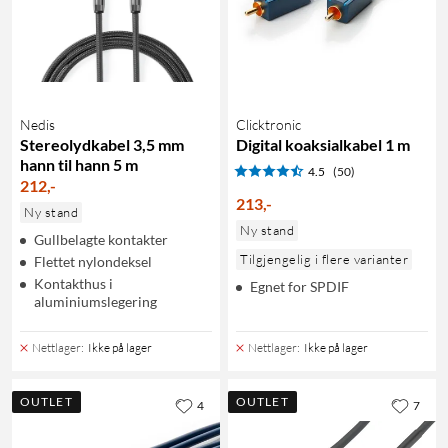
Nedis
Clicktronic
Stereolydkabel 3,5 mm
Digital koaksialkabel 1 m
hann til hann 5 m
4.5
(50)
212
,
-
213
,
-
Ny stand
Ny stand
Gullbelagte kontakter
Tilgjengelig i flere varianter
Flettet nylondeksel
Kontakthus i
Egnet for SPDIF
aluminiumslegering
Nettlager
:
Ikke på lager
Nettlager
:
Ikke på lager
OUTLET
OUTLET
4
7