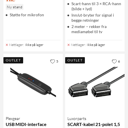
Scart-hann til 3 × RCA-hann
Ny stand
(bilde + lyd)
Støtte for mikrofon
Inn/ut-bryter for signal i
begge retninger
2 meter – rekker fra
mediamøbel til tv
Nettlager
:
Ikke på lager
Nettlager
:
Ikke på lager
OUTLET
OUTLET
5
6
Plexgear
Luxorparts
USB MIDI-interface
SCART-kabel 21-polet 1,5