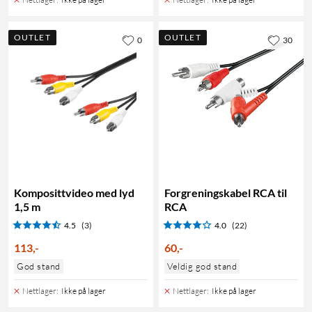
OUTLET
OUTLET
0
30
Komposittvideo med lyd
Forgreningskabel RCA til
1,5 m
RCA
4.5
(3)
4.0
(22)
113
,
-
60
,
-
God stand
Veldig god stand
Nettlager
:
Ikke på lager
Nettlager
:
Ikke på lager