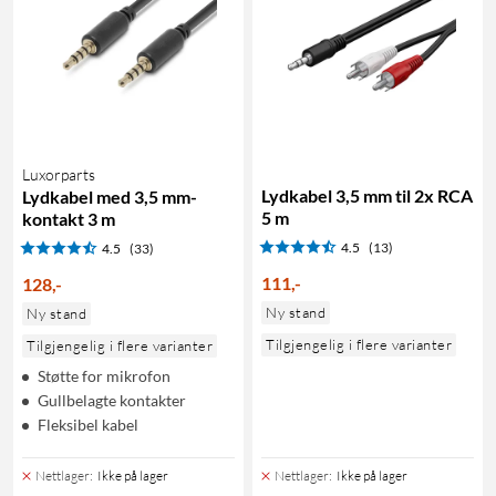
Luxorparts
Lydkabel 3,5 mm til 2x RCA
Lydkabel med 3,5 mm-
5 m
kontakt 3 m
4.5
(13)
4.5
(33)
111
,
-
128
,
-
Ny stand
Ny stand
Tilgjengelig i flere varianter
Tilgjengelig i flere varianter
Støtte for mikrofon
Gullbelagte kontakter
Fleksibel kabel
Nettlager
:
Ikke på lager
Nettlager
:
Ikke på lager