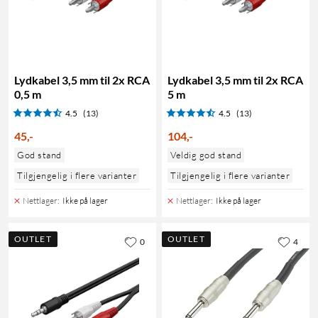
Lydkabel 3,5 mm til 2x RCA
Lydkabel 3,5 mm til 2x RCA
0,5 m
5 m
4.5
(13)
4.5
(13)
45
,
-
104
,
-
God stand
Veldig god stand
Tilgjengelig i flere varianter
Tilgjengelig i flere varianter
Nettlager
:
Ikke på lager
Nettlager
:
Ikke på lager
OUTLET
OUTLET
0
4