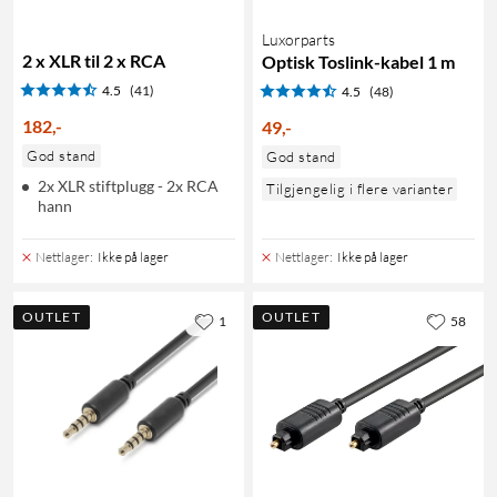
Luxorparts
2 x XLR til 2 x RCA
Optisk Toslink-kabel 1 m
4.5
(41)
4.5
(48)
182
,
-
49
,
-
God stand
God stand
2x XLR stiftplugg - 2x RCA
Tilgjengelig i flere varianter
hann
Nettlager
:
Ikke på lager
Nettlager
:
Ikke på lager
OUTLET
OUTLET
1
58