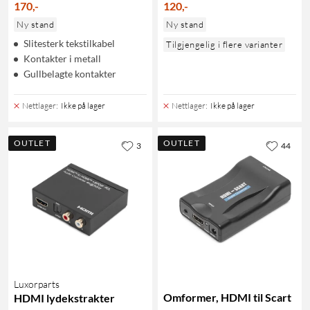
170
,
-
120
,
-
Ny stand
Ny stand
Slitesterk tekstilkabel
Tilgjengelig i flere varianter
Kontakter i metall
Gullbelagte kontakter
Nettlager
:
Ikke på lager
Nettlager
:
Ikke på lager
OUTLET
OUTLET
3
44
Luxorparts
Omformer, HDMI til Scart
HDMI lydekstrakter