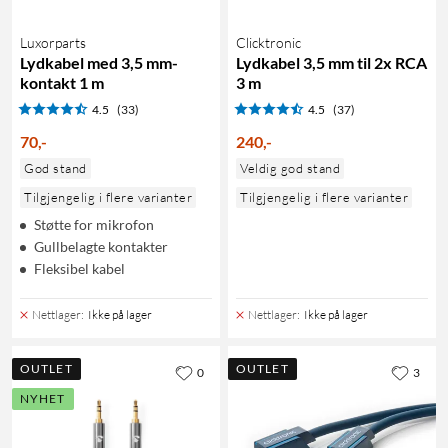
Luxorparts
Clicktronic
Lydkabel med 3,5 mm-
Lydkabel 3,5 mm til 2x RCA
kontakt 1 m
3 m
4.5
(33)
4.5
(37)
70
,
-
240
,
-
God stand
Veldig god stand
Tilgjengelig i flere varianter
Tilgjengelig i flere varianter
Støtte for mikrofon
Gullbelagte kontakter
Fleksibel kabel
Nettlager
:
Ikke på lager
Nettlager
:
Ikke på lager
OUTLET
OUTLET
0
3
NYHET