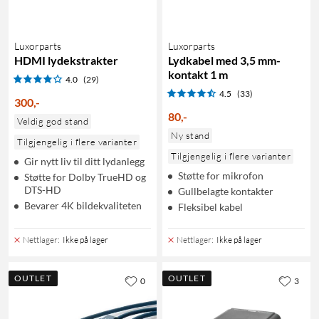
Luxorparts
Luxorparts
HDMI lydekstrakter
Lydkabel med 3,5 mm-
kontakt 1 m
4.0
(29)
4.5
(33)
300
,
-
80
,
-
Veldig god stand
Ny stand
Tilgjengelig i flere varianter
Tilgjengelig i flere varianter
Gir nytt liv til ditt lydanlegg
Støtte for mikrofon
Støtte for Dolby TrueHD og
DTS-HD
Gullbelagte kontakter
Bevarer 4K bildekvaliteten
Fleksibel kabel
Nettlager
:
Ikke på lager
Nettlager
:
Ikke på lager
OUTLET
OUTLET
0
3