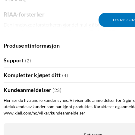
RIAA-forsterker
LES MER O
Den innebygde forsterkeren gjør det mulig å bruke platespillere
inngang for platespillere. Audio Technica AT- LP60XBTWH kan o
er innebygd i forsterkeren din.
Produsentinformasjon
USB-lydkort kompatibelt med Windows 7 og nyere samt Mac OS X
Support
(
2
)
pickup: ATN3600L (kan skiftes ut). Motor: DC-servo med hastigh
(valgfritt). SNR: >50 dB. Photo pre-amp: 36 dB nominelt, RIAA-
Kompletter kjøpet ditt
(
4
)
(1,2 m), USB-kabel (1,9 m) og strømadapter (1,5 m). Mål: 259x97
Kundeanmeldelser
(
23
)
Her ser du hva andre kunder synes. Vi viser alle anmeldelser for å gjør
utelukkende av kunder som har kjøpt produktet. Karakterer og anmeldel
www.kjell.com/no/vilkar/kundeanmeldelser
5 stjerner