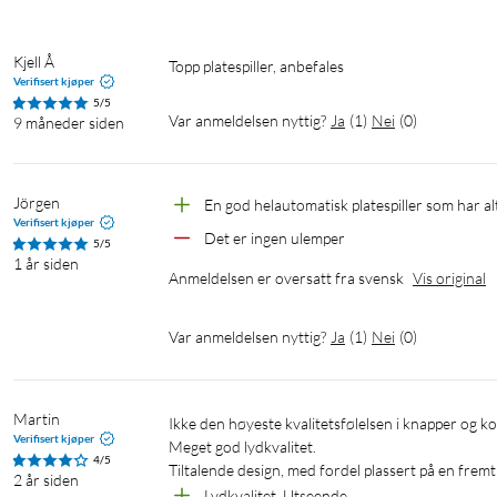
Kjell Å
Topp platespiller, anbefales
Verifisert kjøper
5/5
Var anmeldelsen nyttig?
Ja
(
1
)
Nei
(
0
)
9 måneder siden
Jörgen
En god helautomatisk platespiller som har al
Verifisert kjøper
Det er ingen ulemper
5/5
1 år siden
Anmeldelsen er oversatt fra svensk
Vis original
Var anmeldelsen nyttig?
Ja
(
1
)
Nei
(
0
)
Martin
Ikke den høyeste kvalitetsfølelsen i knapper og kontroller, plastikk.

Verifisert kjøper
Meget god lydkvalitet.

4/5
Tiltalende design, med fordel plassert på en fremt
2 år siden
Lydkvalitet, Utseende