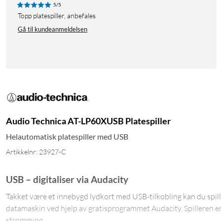
5/5
Topp platespiller, anbefales
Gå til kundeanmeldelsen
Audio Technica AT-LP60XUSB Platespiller
Helautomatisk platespiller med USB
Artikkelnr: 23927-C
USB – digitaliser via Audacity
Takket være et innebygd lydkort med USB-tilkobling kan du spille
datamaskin ved hjelp av gratisprogrammet Audacity. Spilleren e
strømming.