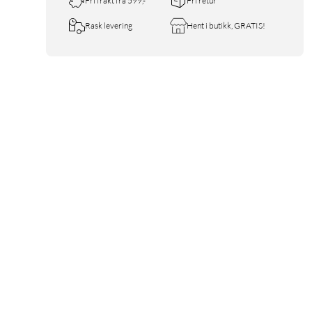
Fri frakt fra 599,-
Fri retur
Rask levering
Hent i butikk, GRATIS!