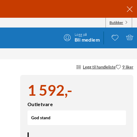
Butikker
Logg på
Bli medlem
Legg til handleliste
9 liker
1 592
,
-
Outletvare
God stand