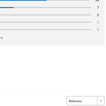
14
7
2
0
0
re
Relevans