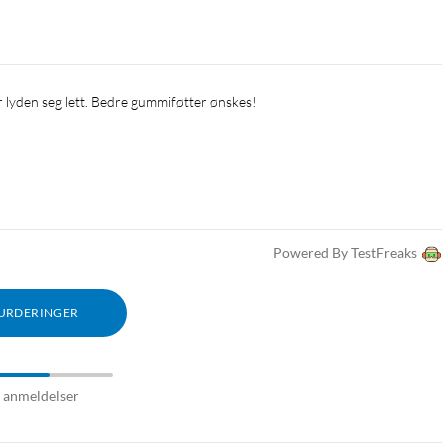
r lyden seg lett. Bedre gummiføtter ønskes!
Powered By TestFreaks
VURDERINGER
7 anmeldelser