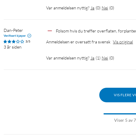
Var anmeldelsen nyttig?
Ja
(
0
)
Nei
(
0
)
Dan-Peter
Følsom hvis du treffer overflaten, forplante
Verifisert kjøper
Anmeldelsen er oversatt fra svensk
Vis original
3/5
3 år siden
Var anmeldelsen nyttig?
Ja
(
1
)
Nei
(
0
)
VIS FLERE 
Viser 5 av 