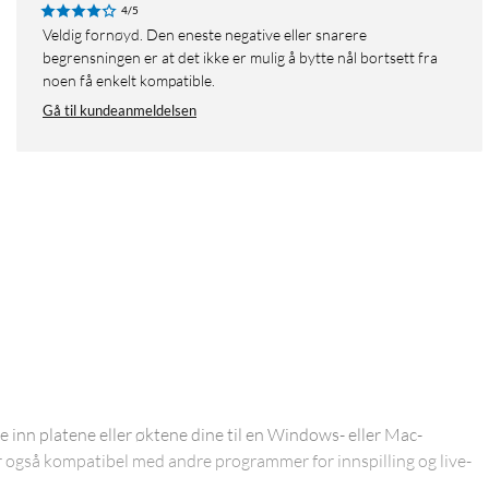
4/5
Veldig fornøyd. Den eneste negative eller snarere
begrensningen er at det ikke er mulig å bytte nål bortsett fra
noen få enkelt kompatible.
Gå til kundeanmeldelsen
 inn platene eller øktene dine til en Windows- eller Mac-
r også kompatibel med andre programmer for innspilling og live-