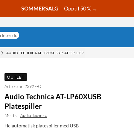
SOMMERSALG
– Opptil 50 % →
AUDIO TECHNICA AT-LP60XUSB PLATESPILLER
OUTLET
Artikkelnr: 23927-C
Audio Technica AT-LP60XUSB
Platespiller
Mer fra:
Audio Technica
Helautomatisk platespiller med USB