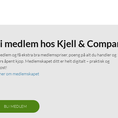
li medlem hos Kjell & Compa
medlem og få ekstra bra medlemspriser, poeng på alt du handler og
rs åpent kjøp. Medlemskapet ditt er helt digitalt – praktisk og
løst!
mer om medlemskapet
BLI MEDLEM