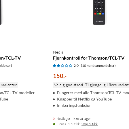
Nedis
son/TCL-TV
Fjernkontroll for Thomson/TCL-TV
ldelser)
2.0
(10 kundeanmeldelser)
150
,
-
e varianter
Veldig god stand
Tilgjengelig i flere varian
on/TCL TV-modeller
Fungerer med alle Thomson/TCL TV-mod
uTube
Knapper til Netflix og YouTube
Innlæringsfunksjon
Nettlager
:
Ikke på lager
Finnes i 1 butikk.
Velg butikk