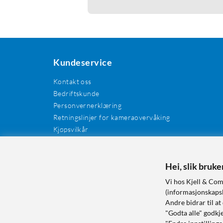
Kundeservice
Kontakt oss
Bedriftskunde
Personvernerklæring
Retningslinjer for kameraovervåking
Kjøpsvilkår
EE-avfall
Cookies / informasjonskapsler
Kundeanmeldelser
Hei, slik bruk
Manualer og drivere
Vi hos Kjell & Com
Retur og reklamasjon
(informasjonskapsle
Andre bidrar til at
"Godta alle" godkje