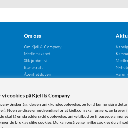
Om oss
Aktu
Om Kjell & Company
Kabel
Medlemskapet
Kampan
Slik jobber vi
Medle
Bærekraft
Nyhet
Åpenhetsloven
Varem
Karriere
Våre butikker
Tilgjengelighet
er vi cookies på Kjell & Company
pany ønsker å gi deg en unik kundeopplevelse, og for å kunne gjøre dette 
r). Noen av disse er nødvendige for at kjell.com skal fungere, og krever i
 du skal få en skreddersydd opplevelse, unike tilbud og tilpassede annonse
nner du bruk av slike cookies. Du kan også velge hvilke cookies du vil go