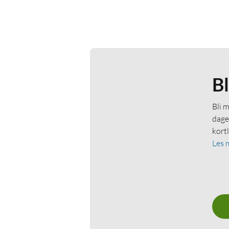
B
Bli 
dage
kort
Les 