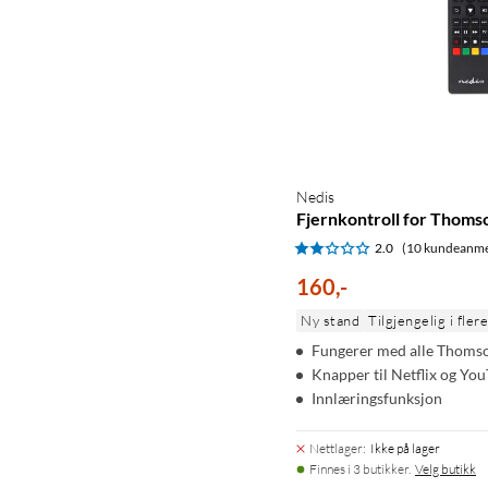
Nedis
Fjernkontroll for Thom
2.0
(10 kundeanme
160
,
-
Ny stand
Tilgjengelig i fler
Fungerer med alle Thoms
Knapper til Netflix og Yo
Innlæringsfunksjon
Nettlager
:
Ikke på lager
Finnes i 3 butikker.
Velg butikk