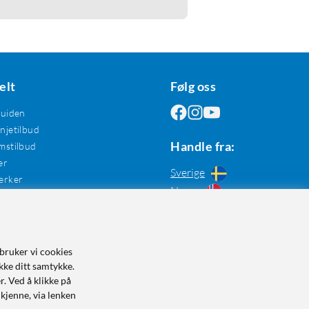
elt
Følg oss
guiden
jetilbud
Handle fra:
mstilbud
er
Sverige
erker
Norge
bruker vi cookies
kke ditt samtykke.
r. Ved å klikke på
dkjenne, via lenken