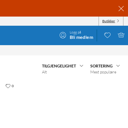
Butikker
Logg på
Bli medlem
TILGJENGELIGHET
SORTERING
Alt
Mest populære
0