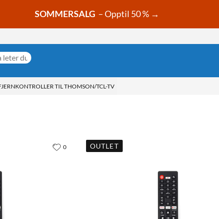
SOMMERSALG
– Opptil 50 % →
FJERNKONTROLLER TIL THOMSON/TCL-TV
OUTLET
0