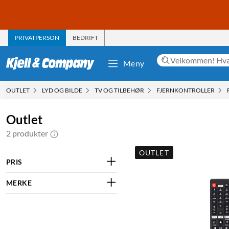
PRIVATPERSON
BEDRIFT
Meny
OUTLET
LYD OG BILDE
TV OG TILBEHØR
FJERNKONTROLLER
Outlet
2 produkter
OUTLET
PRIS
MERKE