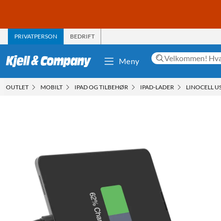
PRIVATPERSON
BEDRIFT
Meny
OUTLET
MOBILT
IPAD OG TILBEHØR
IPAD-LADER
LINOCELL U