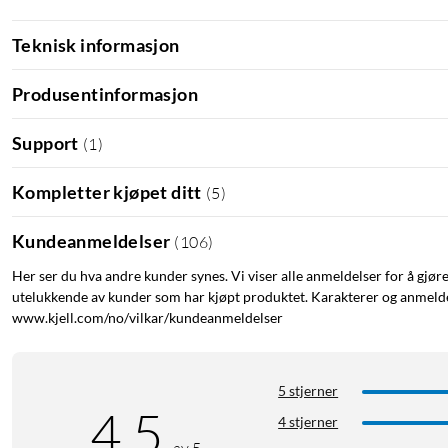
Teknisk informasjon
Produsentinformasjon
Support
(
1
)
Kompletter kjøpet ditt
(
5
)
Kundeanmeldelser
(
106
)
Her ser du hva andre kunder synes. Vi viser alle anmeldelser for å gjør
utelukkende av kunder som har kjøpt produktet. Karakterer og anmeldel
www.kjell.com/no/vilkar/kundeanmeldelser
5 stjerner
4.5
4 stjerner