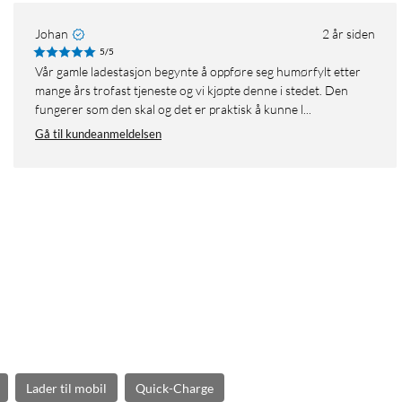
Johan
2 år siden
5/5
Vår gamle ladestasjon begynte å oppføre seg humørfylt etter
mange års trofast tjeneste og vi kjøpte denne i stedet. Den
fungerer som den skal og det er praktisk å kunne l...
Gå til kundeanmeldelsen
Lader til mobil
Quick-Charge