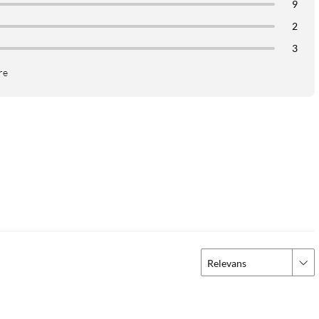
9
2
3
re
Relevans