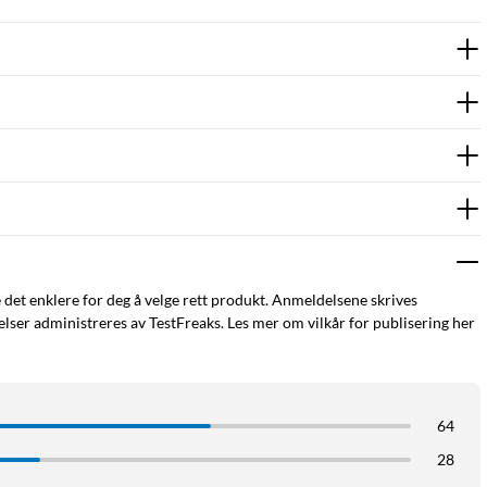
e det enklere for deg å velge rett produkt. Anmeldelsene skrives
ser administreres av TestFreaks. Les mer om vilkår for publisering her
64
28