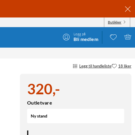
Butikker
Logg på
Bli medlem
Legg til handleliste
18 liker
320
,
-
Outletvare
Ny stand