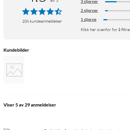
av 5
3 stjerner
2 stjerner
1 stjerne
106
kundeanmeldelser
Klikk her ovenfor for å filtre
Kundebilder
Viser 5 av 29 anmeldelser
Nils