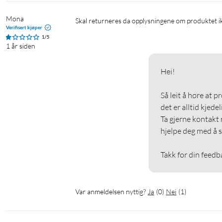
Mona
Skal returneres da opplysningene om produktet i
Verifisert kjøper
1/5
1 år siden
Hei!

Så leit å høre at p
det er alltid kjedeli
Ta gjerne kontakt 
hjelpe deg med å s
Takk for din feedb
Var anmeldelsen nyttig?
Ja
(
0
)
Nei
(
1
)