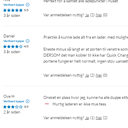
Perfekt for å samlet alle ladepunkter i huset.
Verifisert kjøper
5/5
Var anmeldelsen nyttig?
Ja
(
2
)
Nei
(
0
)
3 år siden
Daniel
Praktisk å kunne lade alt fra en lader, med mulighet for å tilpasse skillevegger for å hver plass. 

Verifisert kjøper
4/5
Eneste minus så langt er at porten til venstre som
3 år siden
DERSOM det man kobler til ikke har Quick Charge,
portene fungerer helt normalt, ingen støy uansett
Var anmeldelsen nyttig?
Ja
(
2
)
Nei
(
0
)
Ove H
Ønsket en plass hvor jeg, kunne ha alle duppe sitt
Verifisert kjøper
Hurtig laderen er ikke mye tess.
3/5
2 år siden
Var anmeldelsen nyttig?
Ja
(
1
)
Nei
(
2
)