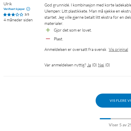
Ulrik
God grunnidé. I kombinasjon med korte ladekabler har jeg eliminert slangebolet av kabler på kjøkkenbenken.

Verifisert kjøper
Ulempen: Litt plastikkete. Man må sjekke en ekstra
3/5
startet. Jeg ville gjerne betalt litt ekstra for en 
4 måneder siden
materialer.
Gjør det som er lovet.
Plast.
Anmeldelsen er oversatt fra svensk
Vis original
Var anmeldelsen nyttig?
Ja
(
0
)
Nei
(
0
)
VIS FLERE 
Viser 5 av 2