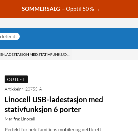
SOMMERSALG
– Opptil 50 % →
SB-LADESTASJON MED STATIVFUNKSJON 6 PORTER
OUTLET
Artikkelnr: 20755-A
Linocell USB-ladestasjon med
stativfunksjon 6 porter
Mer fra:
Linocell
Perfekt for hele familiens mobiler og nettbrett