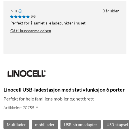
Nils
3 år siden
5/5
Perfekt for å samlet alle ladepunkter i huset.
Gå til kundeanmeldelsen
Linocell USB-ladestasjon med stativfunksjon 6 porter
Perfekt for hele familiens mobiler og nettbrett
Artikkelnr: 20755-A
Multilader
mobillader
USB-strømadapter
USB-støpsel