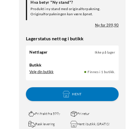
Hva betyr "Ny stand"?
Produkt i ny stand med originalforpakning.
Originalforpakningen kan være åpnet.
Ny for 399,90
Lagerstatus nett og i butikk
Nettlager
Ikke på lager
Butikk
Velg din butikk
Finnes i 1 butikk.
HENT
Fri frakt fra 599,-
Fri retur
Rask levering
Hent i butikk, GRATIS!