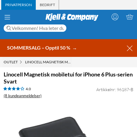
PRIVATPERSON
BEDRIFT
SOMMERSALG – Opptil 50 %
→
OUTLET
LINOCELL MAGNETISK MOBILETUI FOR IPHONE 6 PLUS-SERIEN S
Linocell Magnetisk mobiletui for iPhone 6 Plus-serien
Svart
4.0
Artikkelnr: 96187-B
(8 kundeanmeldelser)