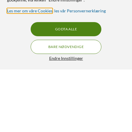
Les mer om våre Cookies
,
les vår Personvernerklæring
GODTA ALLE
BARE NØDVENDIGE
Endre Innstillinger
Linocell Magnetisk mobiletui for iPhone 6 Plus-serien Svart
225,-
4/5
HENT