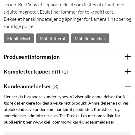
serien. Består av et separat deksel som festes til etuiet med
skjulte magneter. Etuiet har lommer for to kredittkort.
Dekselet har skinndetaljer og åpninger for kamera, knapper og
samtlige porter.
Mobildeksel
Mobilfutteral
Mobillommebok
Produsentinformasjon
Kompletter kjøpet ditt
(
1
)
Kundeanmeldelser
(
8
)
Her ser du hva andre kunder synes. Vi viser alle anmeldelser for å
gjøre det enklere for deg å velge rett produkt. Anmeldelsene skrives
utelukkende av kunder som har kjøpt produktet. Karakterer og
anmeldelser administreres av TestFreaks. Les mer om vilkår for
publisering her www.kjell.com/no/vilkar/kundeanmeldelser