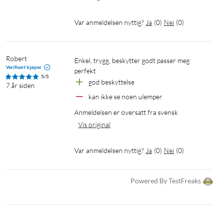
Var anmeldelsen nyttig?
Ja
(
0
)
Nei
(
0
)
Robert
enkel, trygg, beskytter godt passer meg 
Verifisert kjøper
perfekt
5/5
god beskyttelse
7 år siden
kan ikke se noen ulemper
Anmeldelsen er oversatt fra svensk
Vis original
Var anmeldelsen nyttig?
Ja
(
0
)
Nei
(
0
)
Powered By TestFreaks