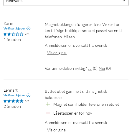
Relevans
Karin
Magnetlukkingen fungerer ikke. Virker for 
Verifisert kjøper
kort. Ifølge butikkpersonalet passet varen til 
2/5
telefonen. Hilsen
1 år siden
Anmeldelsen er oversatt fra svensk
Vis original
Var anmeldelsen nyttig?
Ja
(
0
)
Nei
(
0
)
Lennart
Byttet ut et gammelt slitt magnetisk 
Verifisert kjøper
bakdeksel
5/5
Magnet som holder telefonen i etuiet
2 år siden
Låsetappen er for høy
Anmeldelsen er oversatt fra svensk
Vis original