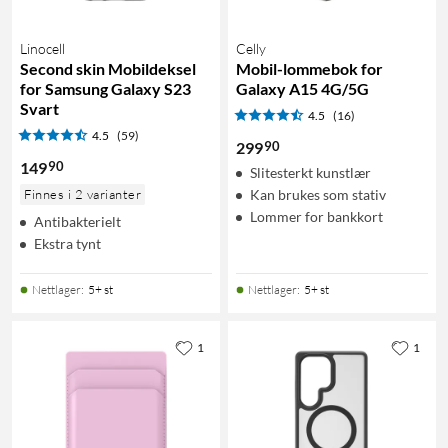
Linocell
Celly
Second skin Mobildeksel
Mobil-lommebok for
for Samsung Galaxy S23
Galaxy A15 4G/5G
Svart
4.5
(16)
4.5
(59)
90
299
90
149
Slitesterkt kunstlær
Finnes i 2 varianter
Kan brukes som stativ
Lommer for bankkort
Antibakterielt
Ekstra tynt
Nettlager
:
5+ st
Nettlager
:
5+ st
1
1