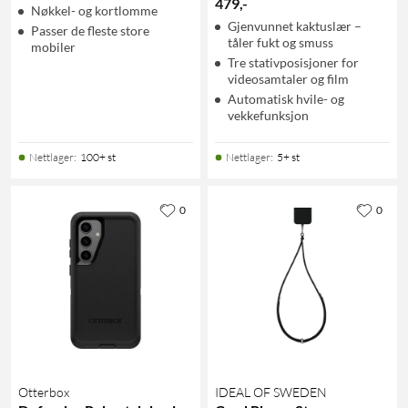
479
,
-
Nøkkel- og kortlomme
Gjenvunnet kaktuslær –
Passer de fleste store
tåler fukt og smuss
mobiler
Tre stativposisjoner for
videosamtaler og film
Automatisk hvile- og
vekkefunksjon
Nettlager
:
100+ st
Nettlager
:
5+ st
0
0
Otterbox
IDEAL OF SWEDEN