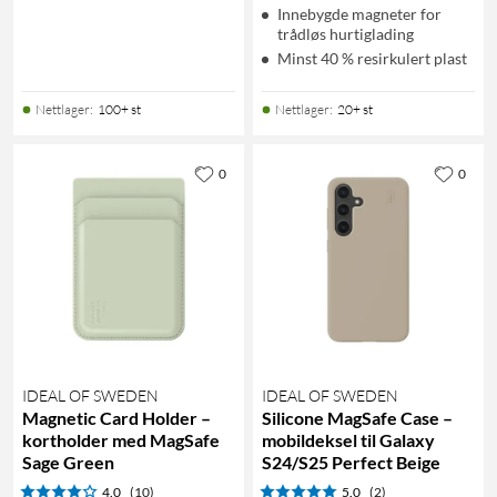
Innebygde magneter for
trådløs hurtiglading
Minst 40 % resirkulert plast
Nettlager
:
100+ st
Nettlager
:
20+ st
0
0
IDEAL OF SWEDEN
IDEAL OF SWEDEN
Magnetic Card Holder –
Silicone MagSafe Case –
kortholder med MagSafe
mobildeksel til Galaxy
Sage Green
S24/S25 Perfect Beige
4.0
(10)
5.0
(2)