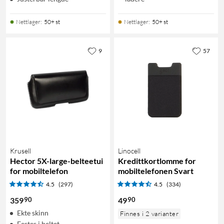
Nettlager
:
50+ st
Nettlager
:
50+ st
9
57
Krusell
Linocell
Hector 5X-large-belteetui
Kredittkortlomme for
for mobiltelefon
mobiltelefonen Svart
4.5
(297)
4.5
(334)
90
90
359
49
Ekte skinn
Finnes i 2 varianter
Festes i beltet