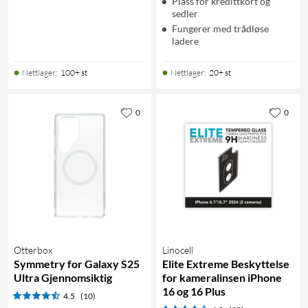
Plass for kredittkort og
sedler
Fungerer med trådløse
ladere
Nettlager
:
100+ st
Nettlager
:
20+ st
0
0
Otterbox
Linocell
Symmetry for Galaxy S25
Elite Extreme Beskyttelse
Ultra Gjennomsiktig
for kameralinsen iPhone
16 og 16 Plus
4.5
(10)