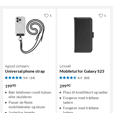
1
1
Agood company
Linocell
Universal phone strap
Mobiletui for Galaxy S23
5.0
(14)
4.5
(83)
90
90
199
299
Bær telefonen rundt halsen
Plass til kredittkort og sedler
eller skulderen
Fungerer med trådløse
Passer de fleste
ladere
mobildekseler og etuier
Fungerer med trådløse
Justerbar lengde
ladere