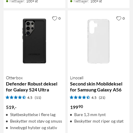
Nettlager
:
100+ st
Nettlager
:
100+ st
0
0
Otterbox
Linocell
Defender Robust deksel
Second skin Mobildeksel
for Galaxy S24 Ultra
for Samsung Galaxy A56
4.5
(11)
4.5
(21)
90
519
,
-
199
Støtbeskyttelse i flere lag
Bare 1,3 mm tynt
Beskytter mot støv og smuss
Beskytter mot riper og støt
Innebygd hylster og stativ