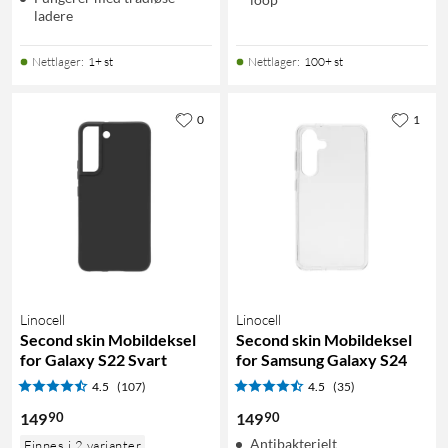
ladere
Nettlager
:
1+ st
Nettlager
:
100+ st
0
1
Linocell
Linocell
Second skin Mobildeksel
Second skin Mobildeksel
for Galaxy S22 Svart
for Samsung Galaxy S24
4.5
(107)
4.5
(35)
90
90
149
149
Antibakterielt
Finnes i 2 varianter