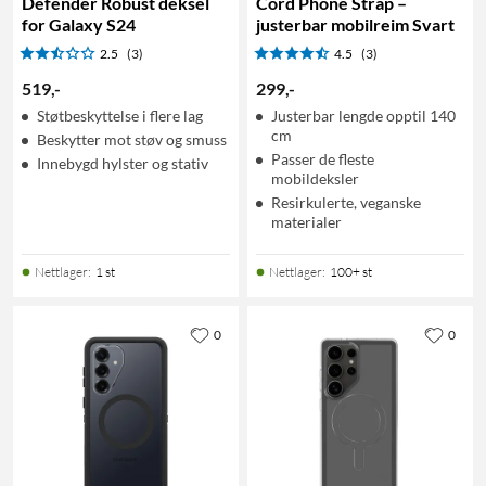
Defender Robust deksel
Cord Phone Strap –
for Galaxy S24
justerbar mobilreim Svart
2.5
(3)
4.5
(3)
519
,
-
299
,
-
Støtbeskyttelse i flere lag
Justerbar lengde opptil 140
cm
Beskytter mot støv og smuss
Passer de fleste
Innebygd hylster og stativ
mobildeksler
Resirkulerte, veganske
materialer
Nettlager
:
1 st
Nettlager
:
100+ st
0
0