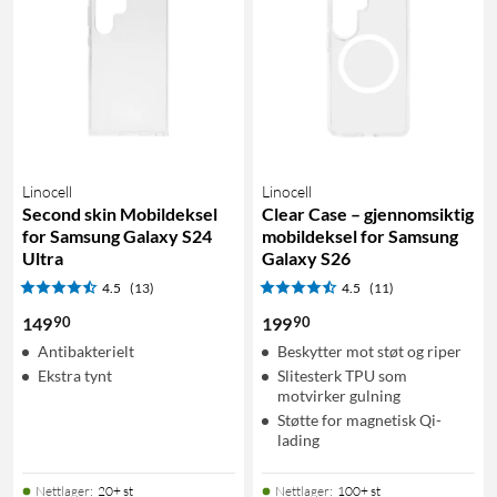
Linocell
Linocell
Second skin Mobildeksel
Clear Case – gjennomsiktig
for Samsung Galaxy S24
mobildeksel for Samsung
Ultra
Galaxy S26
4.5
(13)
4.5
(11)
90
90
149
199
Antibakterielt
Beskytter mot støt og riper
Ekstra tynt
Slitesterk TPU som
motvirker gulning
Støtte for magnetisk Qi-
lading
Nettlager
:
20+ st
Nettlager
:
100+ st