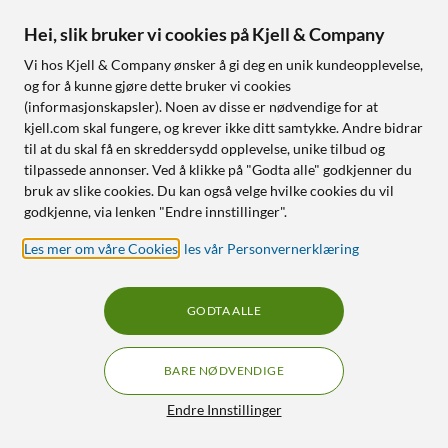
Galaxy S26 Slim Magnet
Elite Extreme Beskyttelse
Hei, slik bruker vi cookies på Kjell & Company
Case Svart
for kameramodulen
iPhone 16, 16 Plus og 17
579
,
-
Vi hos Kjell & Company ønsker å gi deg en unik kundeopplevelse,
og for å kunne gjøre dette bruker vi cookies
Finnes i 2 varianter
4.5
(44)
(informasjonskapsler). Noen av disse er nødvendige for at
Innebygde magneter for
90
149
kjell.com skal fungere, og krever ikke ditt samtykke. Andre bidrar
trådløs lading
Herdet glass (9 H)
til at du skal få en skreddersydd opplevelse, unike tilbud og
Tynn profil som ikke gir
Enkel påføring
tilpassede annonser. Ved å klikke på "Godta alle" godkjenner du
ekstra bulk
Forverrer ikke
bruk av slike cookies. Du kan også velge hvilke cookies du vil
Beskytter mot riper, fall og
bildekvaliteten
godkjenne, via lenken "Endre innstillinger".
støt
Les mer om våre Cookies
,
les vår Personvernerklæring
Nettlager
:
20+ st
Nettlager
:
50+ st
GODTA ALLE
0
8
BARE NØDVENDIGE
Filtre
Endre Innstillinger