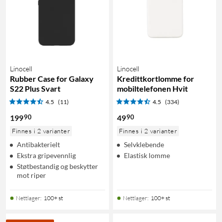
Linocell
Linocell
Rubber Case for Galaxy
Kredittkortlomme for
S22 Plus Svart
mobiltelefonen Hvit
4.5
(11)
4.5
(334)
90
90
199
49
Finnes i 2 varianter
Finnes i 2 varianter
Antibakterielt
Selvklebende
Ekstra gripevennlig
Elastisk lomme
Støtbestandig og beskytter
mot riper
Nettlager
:
100+ st
Nettlager
:
100+ st