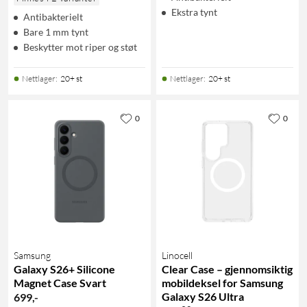
Ekstra tynt
Antibakterielt
Bare 1 mm tynt
Beskytter mot riper og støt
Nettlager
:
20+ st
Nettlager
:
20+ st
0
0
Samsung
Linocell
Galaxy S26+ Silicone
Clear Case – gjennomsiktig
Magnet Case Svart
mobildeksel for Samsung
Galaxy S26 Ultra
699
,
-