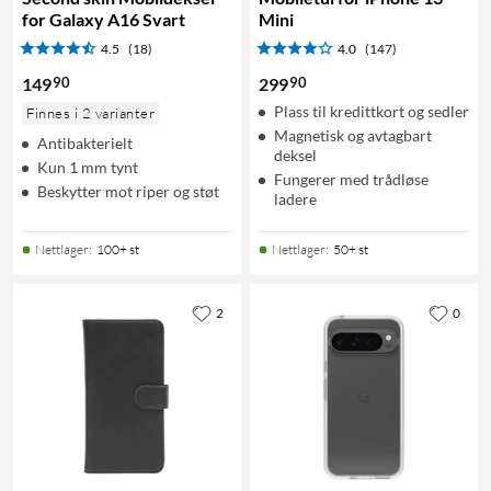
for Galaxy A16 Svart
Mini
4.5
(18)
4.0
(147)
90
90
149
299
Plass til kredittkort og sedler
Finnes i 2 varianter
Magnetisk og avtagbart
Antibakterielt
deksel
Kun 1 mm tynt
Fungerer med trådløse
Beskytter mot riper og støt
ladere
Nettlager
:
100+ st
Nettlager
:
50+ st
2
0