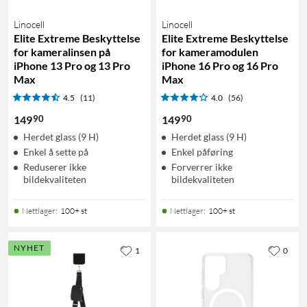
Linocell
Linocell
Elite Extreme Beskyttelse
Elite Extreme Beskyttelse
for kameralinsen på
for kameramodulen
iPhone 13 Pro og 13 Pro
iPhone 16 Pro og 16 Pro
Max
Max
4.5
(11)
4.0
(56)
90
90
149
149
Herdet glass (9 H)
Herdet glass (9 H)
Enkel å sette på
Enkel påføring
Reduserer ikke
Forverrer ikke
bildekvaliteten
bildekvaliteten
Nettlager
:
100+ st
Nettlager
:
100+ st
NYHET
1
0