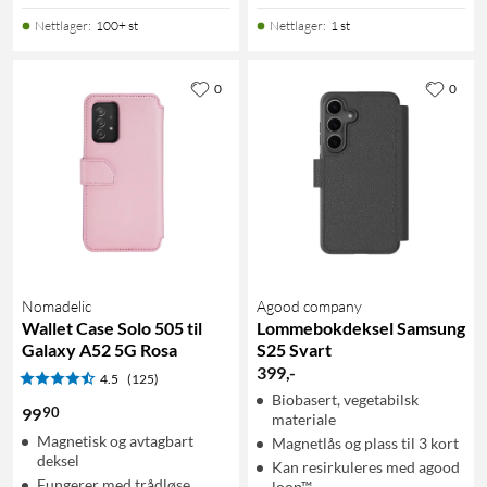
Nettlager
:
100+ st
Nettlager
:
1 st
0
0
Nomadelic
Agood company
Wallet Case Solo 505 til
Lommebokdeksel Samsung
Galaxy A52 5G Rosa
S25 Svart
399
,
-
4.5
(125)
Biobasert, vegetabilsk
90
99
materiale
Magnetisk og avtagbart
Magnetlås og plass til 3 kort
deksel
Kan resirkuleres med agood
Fungerer med trådløse
loop™