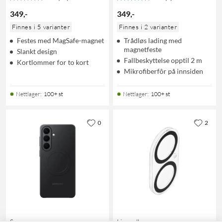
349
,
-
349
,
-
Finnes i 5 varianter
Finnes i 2 varianter
Festes med MagSafe-magnet
Trådløs lading med
magnetfeste
Slankt design
Fallbeskyttelse opptil 2 m
Kortlommer for to kort
Mikrofiberfôr på innsiden
Nettlager
:
100+ st
Nettlager
:
100+ st
0
2
Samsung
Linocell