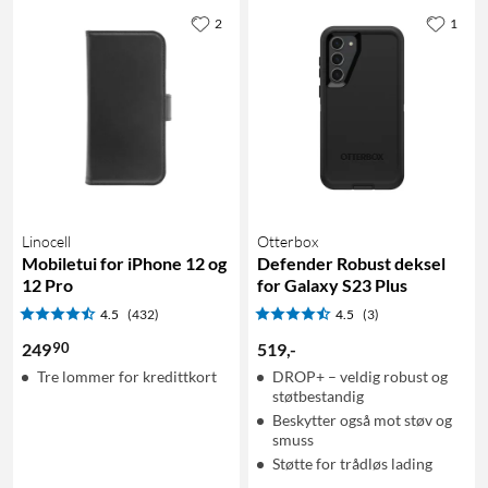
2
1
Linocell
Otterbox
Mobiletui for iPhone 12 og
Defender Robust deksel
12 Pro
for Galaxy S23 Plus
4.5
(432)
4.5
(3)
90
249
519
,
-
Tre lommer for kredittkort
DROP+ – veldig robust og
støtbestandig
Beskytter også mot støv og
smuss
Støtte for trådløs lading