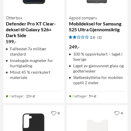
Otterbox
Agood company
Defender Pro XT Clear-
Mobildeksel for Samsung
deksel til Galaxy S26+
S25 Ultra Gjennomsiktig
Dark Side
2.0
(1)
599
,
-
249
,
-
Falltestet 7x militær
standard
100 % oppsirkulert – laget i
Sverige
Innebygde magneter for
hurtiglading
Laget av gjenvunnet glass og
godteriesker
Minst 45 % resirkulert
materiale
Støtbeskyttelse for mobilen
opptil 2 meter
Nettlager
:
20+ st
Nettlager
:
5+ st
0
4