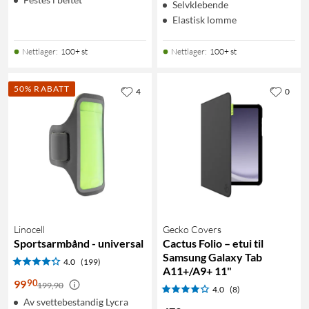
Selvklebende
Elastisk lomme
Nettlager
:
100+ st
Nettlager
:
100+ st
50% RABATT
4
0
Linocell
Gecko Covers
Sportsarmbånd - universal
Cactus Folio – etui til
Samsung Galaxy Tab
4.0
(199)
A11+/A9+ 11"
90
99
199,90
4.0
(8)
Av svettebestandig Lycra