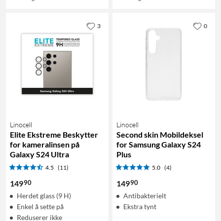
3
0
Linocell
Linocell
Elite Ekstreme Beskytter
Second skin Mobildeksel
for kameralinsen på
for Samsung Galaxy S24
Galaxy S24 Ultra
Plus
4.5
(11)
5.0
(4)
90
90
149
149
Herdet glass (9 H)
Antibakterielt
Enkel å sette på
Ekstra tynt
Reduserer ikke