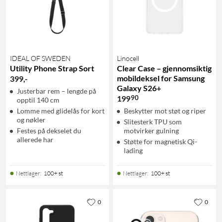
IDEAL OF SWEDEN
Linocell
Utility Phone Strap Sort
Clear Case – gjennomsiktig
mobildeksel for Samsung
399
,
-
Galaxy S26+
Justerbar rem – lengde på
90
199
opptil 140 cm
Lomme med glidelås for kort
Beskytter mot støt og riper
og nøkler
Slitesterk TPU som
Festes på dekselet du
motvirker gulning
allerede har
Støtte for magnetisk Qi-
lading
Nettlager
:
100+ st
Nettlager
:
100+ st
0
0