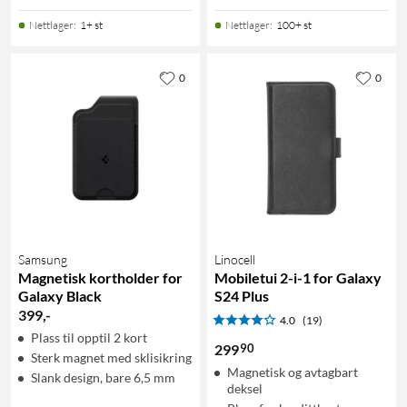
Nettlager
:
1+ st
Nettlager
:
100+ st
0
0
Samsung
Linocell
Magnetisk kortholder for
Mobiletui 2-i-1 for Galaxy
Galaxy Black
S24 Plus
399
,
-
4.0
(19)
Plass til opptil 2 kort
90
299
Sterk magnet med sklisikring
Magnetisk og avtagbart
Slank design, bare 6,5 mm
deksel