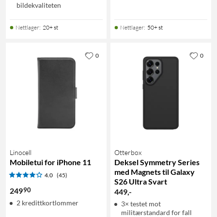
bildekvaliteten
Nettlager
:
20+ st
Nettlager
:
50+ st
0
0
Linocell
Otterbox
Mobiletui for iPhone 11
Deksel Symmetry Series
med Magnets til Galaxy
4.0
(45)
S26 Ultra Svart
90
249
449
,
-
2 kredittkortlommer
3× testet mot
militærstandard for fall