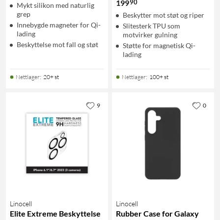
90
199
Mykt silikon med naturlig
grep
Beskytter mot støt og riper
Innebygde magneter for Qi-
Slitesterk TPU som
lading
motvirker gulning
Beskyttelse mot fall og støt
Støtte for magnetisk Qi-
lading
Nettlager
:
20+ st
Nettlager
:
100+ st
9
0
Linocell
Linocell
Elite Extreme Beskyttelse
Rubber Case for Galaxy