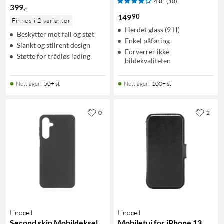
4.0
(10)
399
,
-
90
149
Finnes i 2 varianter
Herdet glass (9 H)
Beskytter mot fall og støt
Enkel påføring
Slankt og stilrent design
Forverrer ikke
Støtte for trådløs lading
bildekvaliteten
Nettlager
:
50+ st
Nettlager
:
100+ st
0
2
Linocell
Linocell
Second skin Mobildeksel
Mobiletui for iPhone 13