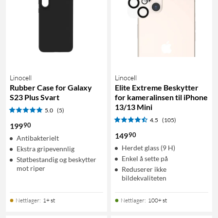
Linocell
Linocell
Rubber Case for Galaxy
Elite Extreme Beskytter
S23 Plus Svart
for kameralinsen til iPhone
13/13 Mini
5.0
(5)
4.5
(105)
90
199
90
149
Antibakterielt
Herdet glass (9 H)
Ekstra gripevennlig
Enkel å sette på
Støtbestandig og beskytter
mot riper
Reduserer ikke
bildekvaliteten
Nettlager
:
1+ st
Nettlager
:
100+ st