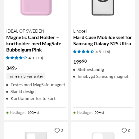
IDEAL OF SWEDEN
Linocell
Magnetic Card Holder –
Hard Case Mobildeksel for
kortholder med MagSafe
Samsung Galaxy S25 Ultra
Bubbelgum Pink
4.5
(14)
4.0
(10)
90
199
349
,
-
Støtbestandig
Finnes i 5 varianter
Innebygd Samsung magnet
Festes med MagSafe-magnet
Slankt design
Kortlommer for to kort
Nettlager
:
100+ st
Nettlager
:
20+ st
2
0