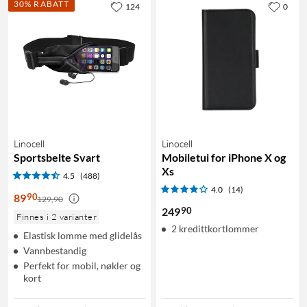
30% RABATT
124
0
Linocell
Linocell
Sportsbelte Svart
Mobiletui for iPhone X og
Xs
4.5
(488)
4.0
(14)
90
89
129,90
90
249
Finnes i 2 varianter
2 kredittkortlommer
Elastisk lomme med glidelås
Vannbestandig
Perfekt for mobil, nøkler og
kort