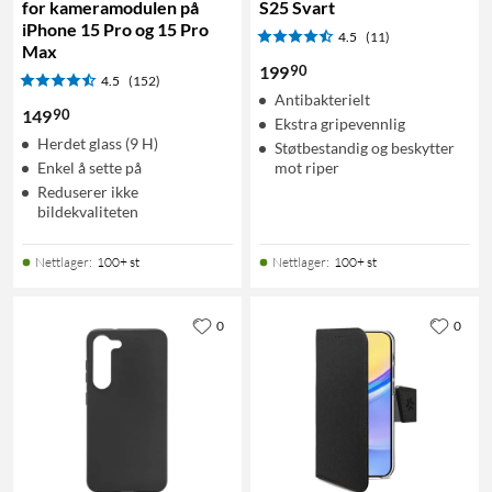
for kameramodulen på
S25 Svart
iPhone 15 Pro og 15 Pro
4.5
(11)
Max
90
199
4.5
(152)
Antibakterielt
90
149
Ekstra gripevennlig
Herdet glass (9 H)
Støtbestandig og beskytter
Enkel å sette på
mot riper
Reduserer ikke
bildekvaliteten
Nettlager
:
100+ st
Nettlager
:
100+ st
0
0