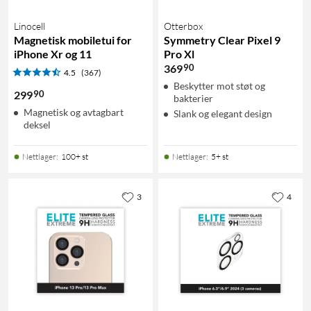
Linocell
Otterbox
Magnetisk mobiletui for
Symmetry Clear Pixel 9
iPhone Xr og 11
Pro Xl
90
369
4.5
(367)
Beskytter mot støt og
90
299
bakterier
Magnetisk og avtagbart
Slank og elegant design
deksel
Nettlager
:
100+ st
Nettlager
:
5+ st
3
4