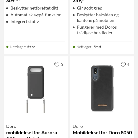
309
349
,
-
Beskytter nettbrettet ditt
Gir godt grep
Automatisk av/på-funksjon
Beskytter baksiden og
kantene på mobilen
Integrert stativ
Fungerer med Doros
trådløse bordlader
Nettlager
:
5+ st
Nettlager
:
5+ st
0
4
Doro
Doro
mobildeksel for Aurora
Mobildeksel for Doro 8050