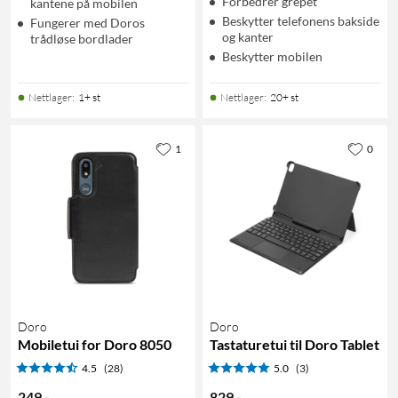
Forbedrer grepet
kantene på mobilen
Beskytter telefonens bakside
Fungerer med Doros
og kanter
trådløse bordlader
Beskytter mobilen
Nettlager
:
1+ st
Nettlager
:
20+ st
1
0
Doro
Doro
Mobiletui for Doro 8050
Tastaturetui til Doro Tablet
4.5
(28)
5.0
(3)
249
,
-
829
,
-