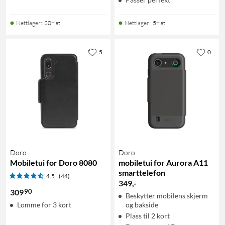
Nettlager
:
20+ st
Nettlager
:
5+ st
5
0
Doro
Doro
Mobiletui for Doro 8080
mobiletui for Aurora A11
smarttelefon
4.5
(44)
349
,
-
90
309
Beskytter mobilens skjerm
Lomme for 3 kort
og bakside
Plass til 2 kort