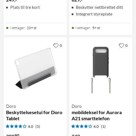
Plats til tre kort
Beskytter nettbrettet ditt
Integrert styreplate
Nettlager
:
20+ st
Nettlager
:
5+ st
0
0
Doro
Doro
Beskyttelsesetui for Doro
mobildeksel for Aurora
Tablet
A21 smarttelefon
4.0
(5)
4.0
(1)
90