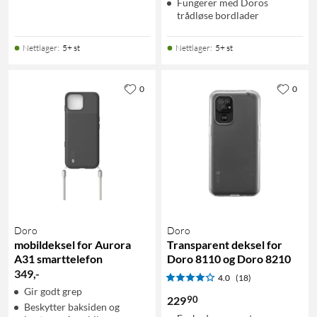
Fungerer med Doros
trådløse bordlader
Nettlager
:
5+ st
Nettlager
:
5+ st
0
0
Doro
Doro
mobildeksel for Aurora
Transparent deksel for
A31 smarttelefon
Doro 8110 og Doro 8210
349
,
-
4.0
(18)
Gir godt grep
90
229
Beskytter baksiden og