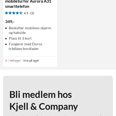
mobiletui for Aurora A31
smarttelefon
4.5
(2)
349
,
-
Beskytter mobilens skjerm
og bakside
Plass til 3 kort
Fungerer med Doros
trådløse bordlader
Nettlager
:
Ikke på lager
Bli medlem hos
Kjell & Company