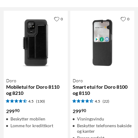
0
0
Doro
Doro
Mobiletui for Doro 8110
Smart etui for Doro 8100
og 8210
og 8110
4.5
(130)
4.5
(22)
90
90
299
299
Beskytter mobilen
Visningsvindu
Lomme for kredittkort
Beskytter telefonens bakside
og kanter
Passer perfekt