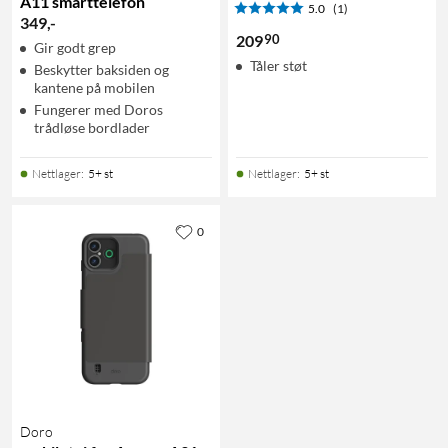
A11 smarttelefon
5.0
(1)
349
,
-
90
209
Gir godt grep
Tåler støt
Beskytter baksiden og
kantene på mobilen
Fungerer med Doros
trådløse bordlader
Nettlager
:
5+ st
Nettlager
:
5+ st
0
Doro