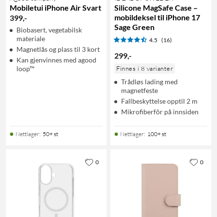
Mobiletui iPhone Air Svart
Silicone MagSafe Case –
mobildeksel til iPhone 17
399
,
-
Sage Green
Biobasert, vegetabilsk
materiale
4.5
(16)
Magnetlås og plass til 3 kort
299
,
-
Kan gjenvinnes med agood
loop™
Finnes i 8 varianter
Trådløs lading med
magnetfeste
Fallbeskyttelse opptil 2 m
Mikrofiberfôr på innsiden
Nettlager
:
50+ st
Nettlager
:
100+ st
0
0