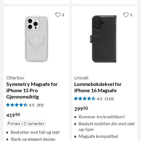
2
1
Otterbox
Linocell
Symmetry Magsafe for
Lommebokdeksel for
iPhone 15 Pro
iPhone 16 Magsafe
Gjennomsiktig
4.5
(110)
4.5
(85)
90
299
90
419
Rommer tre kredittkort
Finnes i 2 varianter
Beskytt mobilen din mot støt
og riper
Beskytter mot fall og støt
Magsafe kompatibel
Slank og elegant design