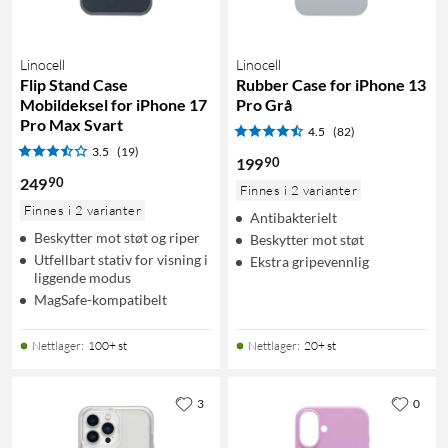
Linocell
Linocell
Flip Stand Case
Rubber Case for iPhone 13
Mobildeksel for iPhone 17
Pro Grå
Pro Max Svart
4.5
(82)
3.5
(19)
90
199
90
249
Finnes i 2 varianter
Finnes i 2 varianter
Antibakterielt
Beskytter mot støt og riper
Beskytter mot støt
Utfellbart stativ for visning i
Ekstra gripevennlig
liggende modus
MagSafe-kompatibelt
Nettlager
:
100+ st
Nettlager
:
20+ st
3
0