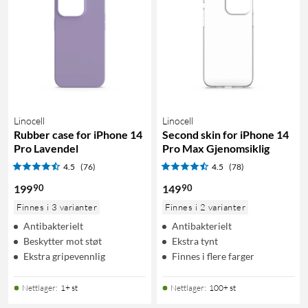
Linocell
Linocell
Rubber case for iPhone 14
Second skin for iPhone 14
Pro Lavendel
Pro Max Gjenomsiklig
4.5
(76)
4.5
(78)
90
90
199
149
Finnes i 3 varianter
Finnes i 2 varianter
Antibakterielt
Antibakterielt
Beskytter mot støt
Ekstra tynt
Ekstra gripevennlig
Finnes i flere farger
Nettlager
:
1+ st
Nettlager
:
100+ st