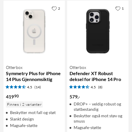
2
1
Otterbox
Otterbox
Symmetry Plus for iPhone
Defender XT Robust
14 Plus Gjennomsiktig
deksel for iPhone 14 Pro
4.5
(14)
4.5
(8)
90
419
579
,
-
DROP+ – veldig robust og
Finnes i 2 varianter
støtbestandig
Beskytter mot fall og støt
Beskytter også mot støv og
Slankt design
smuss
Magsafe-støtte
Magsafe-støtte