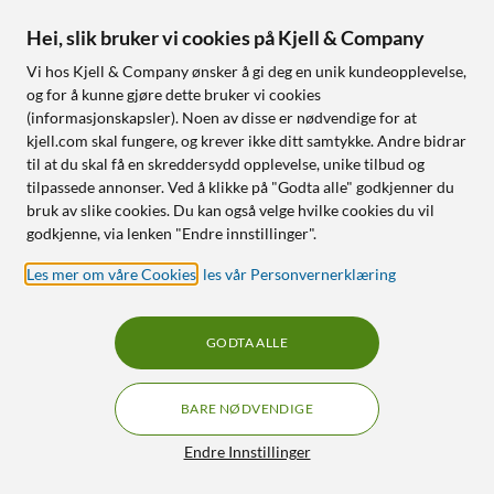
90
299
449
,
-
Hei, slik bruker vi cookies på Kjell & Company
Støtbestandig
Finnes i 2 varianter
Beskytter mot støt
Vi hos Kjell & Company ønsker å gi deg en unik kundeopplevelse,
og for å kunne gjøre dette bruker vi cookies
Slank og elegant design
(informasjonskapsler). Noen av disse er nødvendige for at
Magsafe-støtte for trådløs
lading og tilbehør
kjell.com skal fungere, og krever ikke ditt samtykke. Andre bidrar
til at du skal få en skreddersydd opplevelse, unike tilbud og
tilpassede annonser. Ved å klikke på "Godta alle" godkjenner du
Nettlager
:
100+ st
Nettlager
:
20+ st
bruk av slike cookies. Du kan også velge hvilke cookies du vil
godkjenne, via lenken "Endre innstillinger".
1
1
Les mer om våre Cookies
,
les vår Personvernerklæring
GODTA ALLE
BARE NØDVENDIGE
Filtre
Endre Innstillinger
Linocell
Otterbox