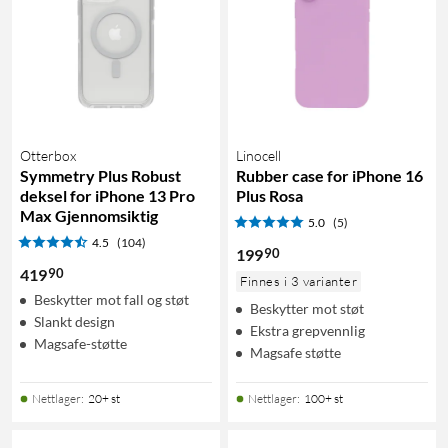
Otterbox
Linocell
Symmetry Plus Robust
Rubber case for iPhone 16
deksel for iPhone 13 Pro
Plus Rosa
Max Gjennomsiktig
5.0
(5)
4.5
(104)
90
199
90
419
Finnes i 3 varianter
Beskytter mot fall og støt
Beskytter mot støt
Slankt design
Ekstra grepvennlig
Magsafe-støtte
Magsafe støtte
Nettlager
:
20+ st
Nettlager
:
100+ st