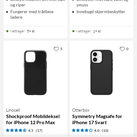
og riper
smuss
Fungerer med trådløse
Innebygd skjermbeskytter
ladere
Nettlager
:
5+ st
Nettlager
:
1+ st
5
0
Linocell
Otterbox
Shockproof Mobildeksel
Symmetry Magsafe for
for iPhone 12 Pro Max
iPhone 17 Svart
4.5
(17)
4.0
(10)