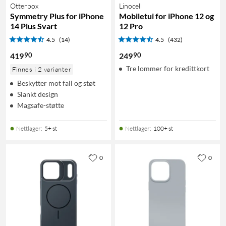
Otterbox
Linocell
Symmetry Plus for iPhone
Mobiletui for iPhone 12 og
14 Plus Svart
12 Pro
4.5
(14)
4.5
(432)
90
90
419
249
Tre lommer for kredittkort
Finnes i 2 varianter
Beskytter mot fall og støt
Slankt design
Magsafe-støtte
Nettlager
:
5+ st
Nettlager
:
100+ st
0
0