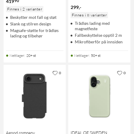
90
419
299
,
-
Finnes i 2 varianter
Finnes i 8 varianter
Beskytter mot fall og støt
Trådløs lading med
Slank og stilren design
magnetfeste
Magsafe-støtte for trådløs
Fallbeskyttelse opptil 2 m
lading og tilbehør
Mikrofiberfôr på innsiden
Nettlager
:
20+ st
Nettlager
:
50+ st
0
0
Agood company
IDEAL OF SWEDEN