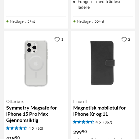
Fungerer med trådløse
ladere
Nettlager
:
5+ st
Nettlager
:
50+ st
1
2
Otterbox
Linocell
Symmetry Magsafe for
Magnetisk mobiletui for
iPhone 15 Pro Max
iPhone Xr og 11
Gjennomsiktig
4.5
(367)
4.5
(62)
90
299
90
419