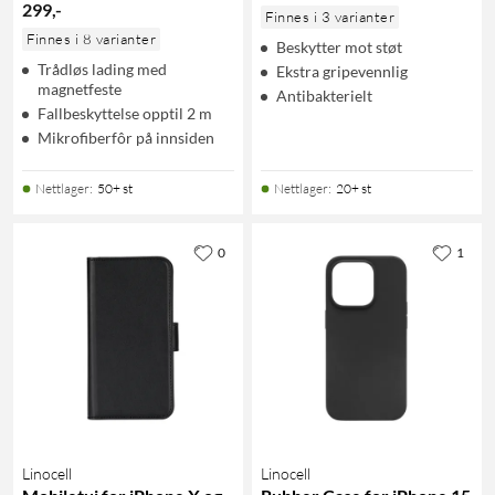
299
,
-
Finnes i 3 varianter
Finnes i 8 varianter
Beskytter mot støt
Trådløs lading med
Ekstra gripevennlig
magnetfeste
Antibakterielt
Fallbeskyttelse opptil 2 m
Mikrofiberfôr på innsiden
Nettlager
:
50+ st
Nettlager
:
20+ st
0
1
Linocell
Linocell