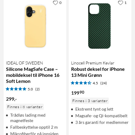
0
1
IDEAL OF SWEDEN
Linocell Premium Kevlar
Silicone MagSafe Case –
Robust deksel for iPhone
mobildeksel til iPhone 16
13 Mini Grønn
Soft Lemon
4.5
(24)
5.0
(2)
90
199
299
,
-
Finnes i 3 varianter
Finnes i 8 varianter
Ekstremt tynt og lett
Trådløs lading med
Magsafe- og Qi-kompatibelt
magnetfeste
3 års garanti for medlemmer
Fallbeskyttelse opptil 2 m
Mikrofiberfôr på innsiden