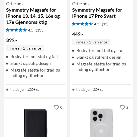
Otterbox
Otterbox
Symmetry Magsafe for
Symmetry Magsafe for
iPhone 13, 14, 15, 16e og
iPhone 17 Pro Svart
17e Gjennomsiktig
4.5
(15)
4.5
(133)
449
,
-
399
,
-
Finnes i 2 varianter
Finnes i 2 varianter
Beskytter mot fall og støt
Beskytter mot støt og fall
Slankt og stilrent design
Slankt og stilig design
Magsafe-støtte for trådløs
lading og tilbehør
Magsafe-støtte for trådløs
lading og tilbehør
Nettlager
:
100+ st
Nettlager
:
20+ st
0
2