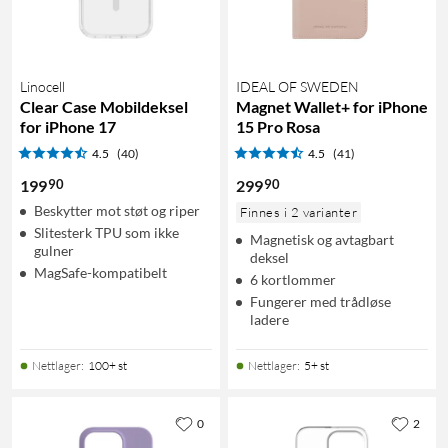
Linocell
IDEAL OF SWEDEN
Clear Case Mobildeksel
Magnet Wallet+ for iPhone
for iPhone 17
15 Pro Rosa
4.5
(40)
4.5
(41)
90
90
199
299
Beskytter mot støt og riper
Finnes i 2 varianter
Slitesterk TPU som ikke
Magnetisk og avtagbart
gulner
deksel
MagSafe-kompatibelt
6 kortlommer
Fungerer med trådløse
ladere
Nettlager
:
100+ st
Nettlager
:
5+ st
0
2