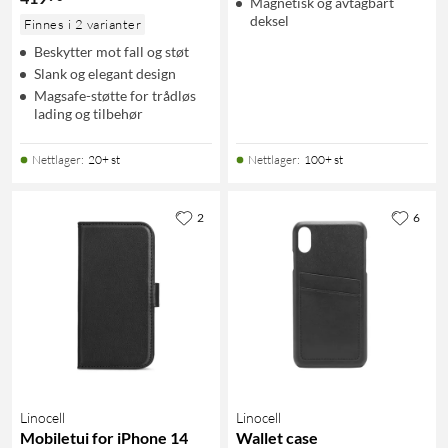
Magnetisk og avtagbart
deksel
Finnes i 2 varianter
Beskytter mot fall og støt
Slank og elegant design
Magsafe-støtte for trådløs
lading og tilbehør
Nettlager
:
20+ st
Nettlager
:
100+ st
2
6
Linocell
Linocell
Mobiletui for iPhone 14
Wallet case