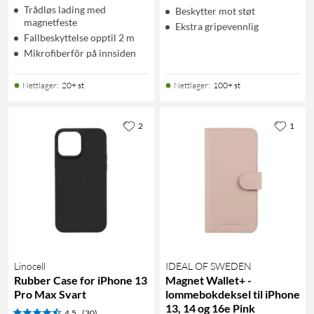
Trådløs lading med
Beskytter mot støt
magnetfeste
Ekstra gripevennlig
Fallbeskyttelse opptil 2 m
Mikrofiberfôr på innsiden
Nettlager
:
20+ st
Nettlager
:
100+ st
2
1
Linocell
IDEAL OF SWEDEN
Rubber Case for iPhone 13
Magnet Wallet+ -
Pro Max Svart
lommebokdeksel til iPhone
13, 14 og 16e Pink
4.5
(30)