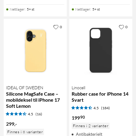
Nettlager
:
5+ st
Nettlager
:
5+ st
0
0
IDEAL OF SWEDEN
Linocell
Silicone MagSafe Case –
Rubber case for iPhone 14
mobildeksel til iPhone 17
Svart
Soft Lemon
4.5
(184)
4.5
(16)
90
199
299
,
-
Finnes i 2 varianter
Finnes i 8 varianter
Antibakterielt