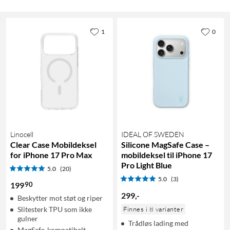
1
0
Linocell
IDEAL OF SWEDEN
Clear Case Mobildeksel
Silicone MagSafe Case –
for iPhone 17 Pro Max
mobildeksel til iPhone 17
Pro Light Blue
5.0
(20)
5.0
(3)
90
199
299
,
-
Beskytter mot støt og riper
Slitesterk TPU som ikke
Finnes i 8 varianter
gulner
Trådløs lading med
MagSafe-kompatibelt