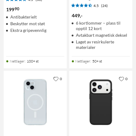
4.5
(24)
90
199
449
,
-
Antibakterielt
6 kortlommer – plass til
Beskytter mot støt
opptil 12 kort
Ekstra gripevennlig
Avtakbart magnetisk deksel
Laget av resirkulerte
materialer
Nettlager
:
100+ st
Nettlager
:
50+ st
0
0