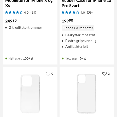
Mobiletui for iPhone X og
Rubber Case for iPhone 15
Xs
Pro Svart
4.0
(14)
4.0
(59)
90
90
249
199
2 kredittkortlommer
Finnes i 3 varianter
Beskytter mot støt
Ekstra gripevennlig
Antibakterielt
Nettlager
:
100+ st
Nettlager
:
5+ st
0
2