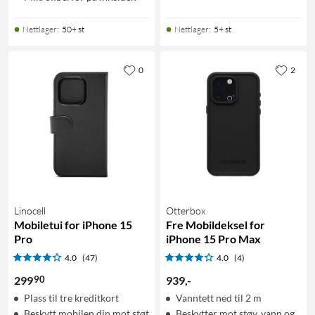
Nettlager
:
50+ st
Nettlager
:
5+ st
0
2
Linocell
Otterbox
Mobiletui for iPhone 15
Fre Mobildeksel for
Pro
iPhone 15 Pro Max
4.0
(47)
4.0
(4)
90
299
939
,
-
Plass til tre kreditkort
Vanntett ned til 2 m
Beskytt mobilen din mot støt
Beskytter mot støv, vann og