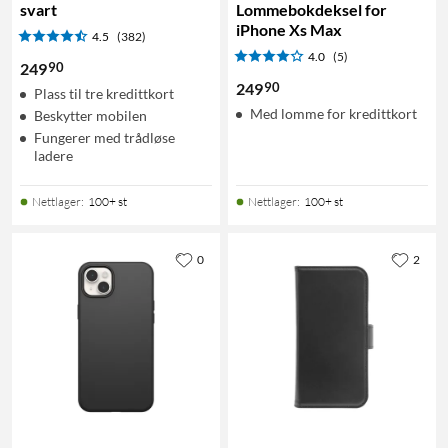
svart
Lommebokdeksel for
iPhone Xs Max
4.5
(382)
4.0
(5)
90
249
90
249
Plass til tre kredittkort
Med lomme for kredittkort
Beskytter mobilen
Fungerer med trådløse
ladere
Nettlager
:
100+ st
Nettlager
:
100+ st
0
2