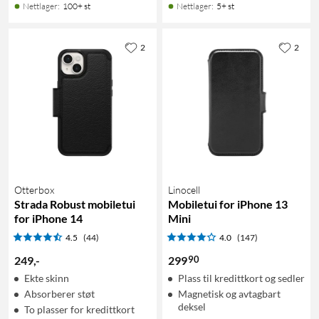
Nettlager
:
100+ st
Nettlager
:
5+ st
2
2
Otterbox
Linocell
Strada Robust mobiletui
Mobiletui for iPhone 13
for iPhone 14
Mini
4.5
(44)
4.0
(147)
90
249
,
-
299
Ekte skinn
Plass til kredittkort og sedler
Absorberer støt
Magnetisk og avtagbart
deksel
To plasser for kredittkort