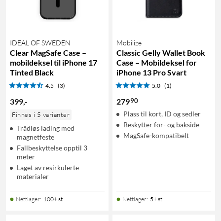
IDEAL OF SWEDEN
Mobilize
Clear MagSafe Case –
Classic Gelly Wallet Book
mobildeksel til iPhone 17
Case – Mobildeksel for
Tinted Black
iPhone 13 Pro Svart
4.5
(3)
5.0
(1)
90
399
,
-
279
Plass til kort, ID og sedler
Finnes i 5 varianter
Beskytter for- og bakside
Trådløs lading med
MagSafe-kompatibelt
magnetfeste
Fallbeskyttelse opptil 3
meter
Laget av resirkulerte
materialer
Nettlager
:
100+ st
Nettlager
:
5+ st