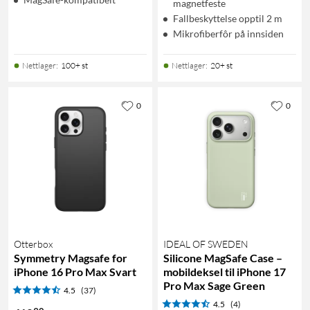
magnetfeste
Fallbeskyttelse opptil 2 m
Mikrofiberfôr på innsiden
Nettlager
:
100+ st
Nettlager
:
20+ st
0
0
Otterbox
IDEAL OF SWEDEN
Symmetry Magsafe for
Silicone MagSafe Case –
iPhone 16 Pro Max Svart
mobildeksel til iPhone 17
Pro Max Sage Green
4.5
(37)
4.5
(4)