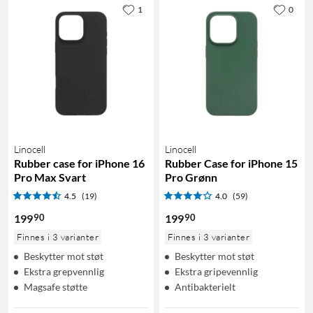
1
0
Linocell
Linocell
Rubber case for iPhone 16
Rubber Case for iPhone 15
Pro Max Svart
Pro Grønn
4.5
(19)
4.0
(59)
90
90
199
199
Finnes i 3 varianter
Finnes i 3 varianter
Beskytter mot støt
Beskytter mot støt
Ekstra grepvennlig
Ekstra gripevennlig
Magsafe støtte
Antibakterielt