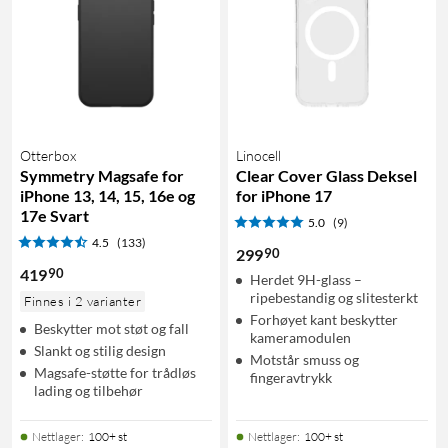
Otterbox
Linocell
Symmetry Magsafe for
Clear Cover Glass Deksel
iPhone 13, 14, 15, 16e og
for iPhone 17
17e Svart
5.0
(9)
4.5
(133)
90
299
90
419
Herdet 9H-glass –
ripebestandig og slitesterkt
Finnes i 2 varianter
Forhøyet kant beskytter
Beskytter mot støt og fall
kameramodulen
Slankt og stilig design
Motstår smuss og
Magsafe-støtte for trådløs
fingeravtrykk
lading og tilbehør
Nettlager
:
100+ st
Nettlager
:
100+ st