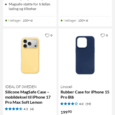
Magsafe-støtte for trådløs
lading og tilbehør
Nettlager
:
100+ st
Nettlager
:
100+ st
0
0
IDEAL OF SWEDEN
Linocell
Silicone MagSafe Case –
Rubber Case for iPhone 15
mobildeksel til iPhone 17
Pro Blå
Pro Max Soft Lemon
4.0
(59)
4.5
(4)
90
199