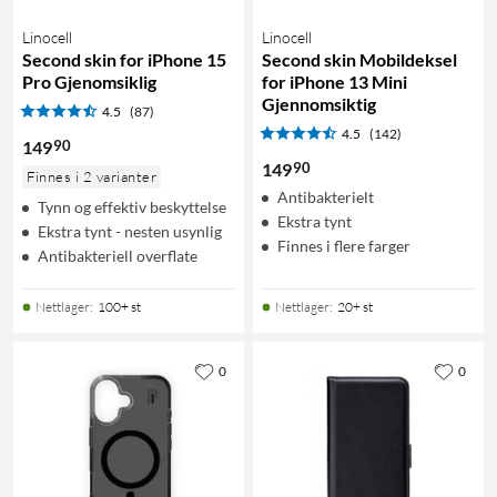
Linocell
Linocell
Second skin for iPhone 15
Second skin Mobildeksel
Pro Gjenomsiklig
for iPhone 13 Mini
Gjennomsiktig
4.5
(87)
4.5
(142)
90
149
90
149
Finnes i 2 varianter
Antibakterielt
Tynn og effektiv beskyttelse
Ekstra tynt
Ekstra tynt - nesten usynlig
Finnes i flere farger
Antibakteriell overflate
Nettlager
:
100+ st
Nettlager
:
20+ st
0
0