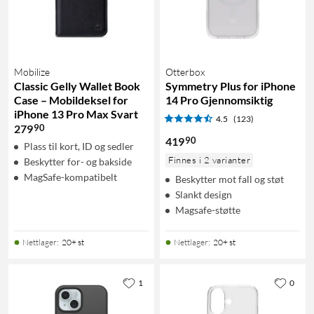
Mobilize
Otterbox
Classic Gelly Wallet Book
Symmetry Plus for iPhone
Case – Mobildeksel for
14 Pro Gjennomsiktig
iPhone 13 Pro Max Svart
4.5
(123)
90
279
90
419
Plass til kort, ID og sedler
Finnes i 2 varianter
Beskytter for- og bakside
MagSafe-kompatibelt
Beskytter mot fall og støt
Slankt design
Magsafe-støtte
Nettlager
:
20+ st
Nettlager
:
20+ st
1
0