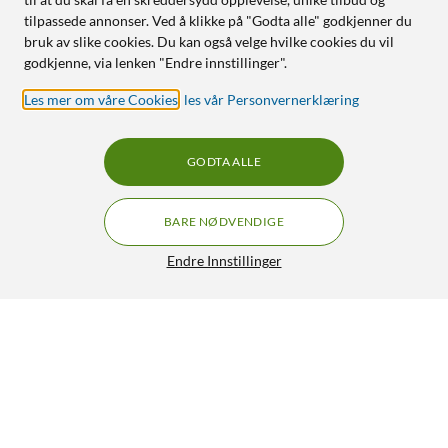
tilpassede annonser. Ved å klikke på "Godta alle" godkjenner du
bruk av slike cookies. Du kan også velge hvilke cookies du vil
godkjenne, via lenken "Endre innstillinger".
Les mer om våre Cookies
,
les vår Personvernerklæring
GODTA ALLE
BARE NØDVENDIGE
Endre Innstillinger
Linocell Rubber Case for iPhone 13 Pro Max Svart
199,90
4.5/5
HENT
LEGG I HANDLEKURV