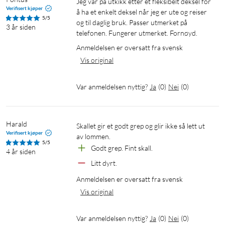
Jeg var på utkikk etter et fleksibelt deksel for 
Verifisert kjøper
å ha et enkelt deksel når jeg er ute og reiser 
5/5
og til daglig bruk. Passer utmerket på 
3 år siden
telefonen. Fungerer utmerket. Fornøyd.
Anmeldelsen er oversatt fra svensk
Vis original
Var anmeldelsen nyttig?
Ja
(
0
)
Nei
(
0
)
Harald
Skallet gir et godt grep og glir ikke så lett ut 
Verifisert kjøper
av lommen.
5/5
Godt grep. Fint skall.
4 år siden
Litt dyrt.
Anmeldelsen er oversatt fra svensk
Vis original
Var anmeldelsen nyttig?
Ja
(
0
)
Nei
(
0
)