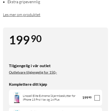
Ekstra gripevennlig
Les mer om produktet
90
199
Tilgjengelig i vår outlet
Outletvare tilgjengelig for
150,-
Komplettere ditt kjøp
Linocell Elite Extreme Skjermbeskytter for
199
90
iPhone 13 Pro Max og 14 Plus