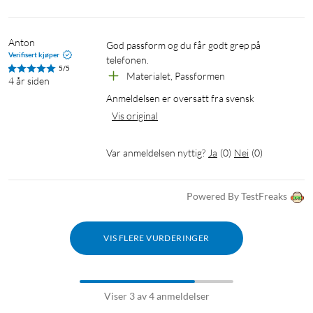
Anton
God passform og du får godt grep på 
Verifisert kjøper
telefonen.
5/5
Materialet, Passformen
4 år siden
Anmeldelsen er oversatt fra svensk
Vis original
Var anmeldelsen nyttig?
Ja
(
0
)
Nei
(
0
)
Powered By TestFreaks
VIS FLERE VURDERINGER
Viser 3 av 4 anmeldelser