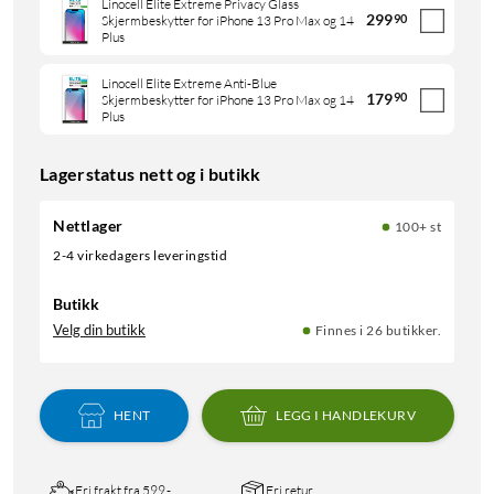
Linocell Elite Extreme Privacy Glass
299
90
Skjermbeskytter for iPhone 13 Pro Max og 14
Plus
Linocell Elite Extreme Anti-Blue
179
90
Skjermbeskytter for iPhone 13 Pro Max og 14
Plus
Lagerstatus nett og i butikk
Nettlager
100+ st
2-4 virkedagers leveringstid
Butikk
Velg din butikk
Finnes i 26 butikker.
HENT
LEGG I HANDLEKURV
Fri frakt fra 599,-
Fri retur