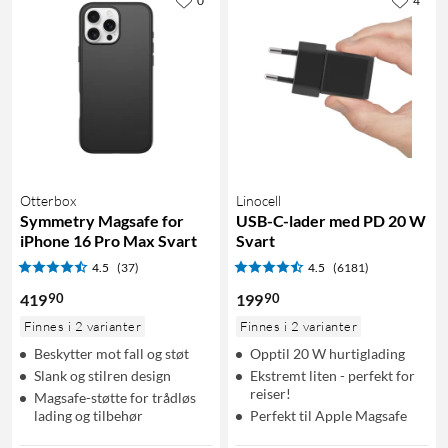
0
4
Otterbox
Linocell
Symmetry Magsafe for
USB-C-lader med PD 20 W
iPhone 16 Pro Max Svart
Svart
4.5
(37)
4.5
(6181)
90
90
419
199
Finnes i 2 varianter
Finnes i 2 varianter
Beskytter mot fall og støt
Opptil 20 W hurtiglading
Slank og stilren design
Ekstremt liten - perfekt for
reiser!
Magsafe-støtte for trådløs
lading og tilbehør
Perfekt til Apple Magsafe