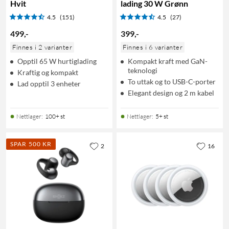
Hvit
lading 30 W Grønn
4.5
(151)
4.5
(27)
499
,
-
399
,
-
Finnes i 2 varianter
Finnes i 6 varianter
Opptil 65 W hurtiglading
Kompakt kraft med GaN-
teknologi
Kraftig og kompakt
To uttak og to USB-C-porter
Lad opptil 3 enheter
Elegant design og 2 m kabel
Nettlager
:
100+ st
Nettlager
:
5+ st
SPAR 500 KR
2
16