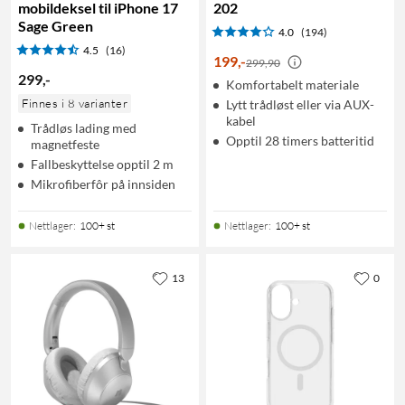
mobildeksel til iPhone 17
202
Sage Green
4.0
(194)
4.5
(16)
199
,
-
299,90
299
,
-
Komfortabelt materiale
Finnes i 8 varianter
Lytt trådløst eller via AUX-
kabel
Trådløs lading med
Opptil 28 timers batteritid
magnetfeste
Fallbeskyttelse opptil 2 m
Mikrofiberfôr på innsiden
Nettlager
:
100+ st
Nettlager
:
100+ st
13
0