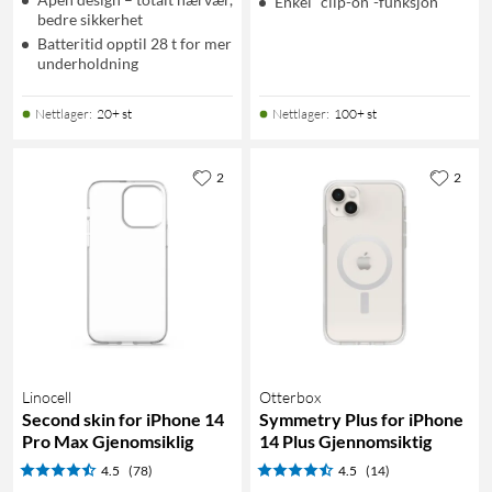
Enkel "clip-on"-funksjon
bedre sikkerhet
Batteritid opptil 28 t for mer
underholdning
Nettlager
:
20+ st
Nettlager
:
100+ st
2
2
Linocell
Otterbox
Second skin for iPhone 14
Symmetry Plus for iPhone
Pro Max Gjenomsiklig
14 Plus Gjennomsiktig
4.5
(78)
4.5
(14)