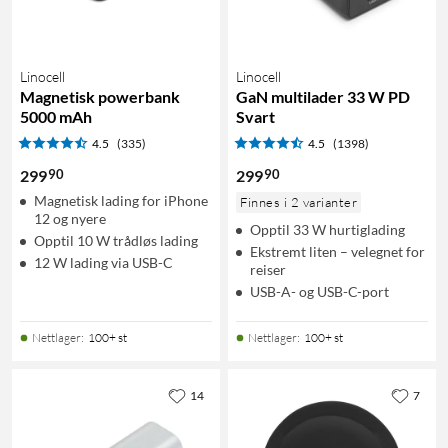
Linocell
Linocell
Magnetisk powerbank
GaN multilader 33 W PD
5000 mAh
Svart
4.5
(335)
4.5
(1398)
90
90
299
299
Magnetisk lading for iPhone
Finnes i 2 varianter
12 og nyere
Opptil 33 W hurtiglading
Opptil 10 W trådløs lading
Ekstremt liten – velegnet for
12 W lading via USB-C
reiser
USB-A- og USB-C-port
Nettlager
:
100+ st
Nettlager
:
100+ st
14
7