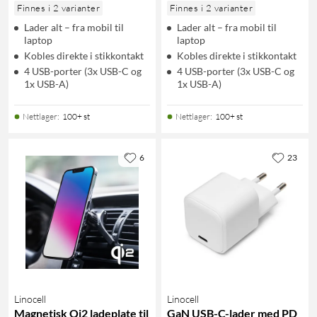
Finnes i 2 varianter
Finnes i 2 varianter
Lader alt – fra mobil til
Lader alt – fra mobil til
laptop
laptop
Kobles direkte i stikkontakt
Kobles direkte i stikkontakt
4 USB-porter (3x USB-C og
4 USB-porter (3x USB-C og
1x USB-A)
1x USB-A)
Nettlager
:
100+ st
Nettlager
:
100+ st
6
23
Linocell
Linocell
Magnetisk Qi2 ladeplate til
GaN USB-C-lader med PD