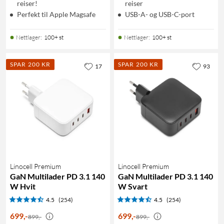
reiser!
reiser
Perfekt til Apple Magsafe
USB-A- og USB-C-port
Nettlager
:
100+ st
Nettlager
:
100+ st
SPAR 200 KR
SPAR 200 KR
17
93
Linocell Premium
Linocell Premium
GaN Multilader PD 3.1 140
GaN Multilader PD 3.1 140
W Hvit
W Svart
4.5
(254)
4.5
(254)
699
,
-
699
,
-
899,-
899,-