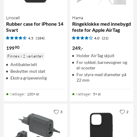
Linocell
Hama
Rubber case for iPhone 14
Ringeklokke med innebygd
Svart
feste for Apple AirTag
4.5
(184)
4.0
(21)
90
199
249
,
-
Holder AirTag skjult
Finnes i 2 varianter
For sykkel, barnevogner og
Antibakterielt
el-scooter
Beskytter mot støt
For styre med diameter på
Ekstra gripevennlig
22 mm
Nettlager
:
100+ st
Nettlager
:
5+ st
3
2