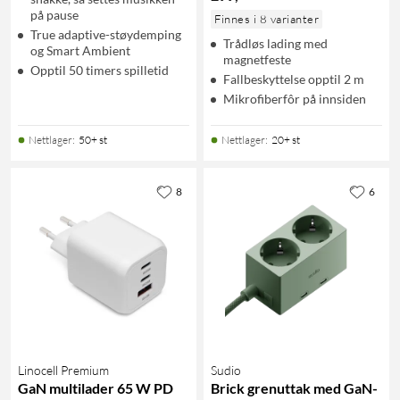
på pause
Finnes i 8 varianter
True adaptive-støydemping
Trådløs lading med
og Smart Ambient
magnetfeste
Opptil 50 timers spilletid
Fallbeskyttelse opptil 2 m
Mikrofiberfôr på innsiden
Nettlager
:
50+ st
Nettlager
:
20+ st
8
6
Linocell Premium
Sudio
GaN multilader 65 W PD
Brick grenuttak med GaN-