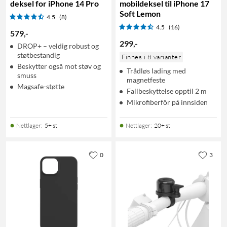
deksel for iPhone 14 Pro
mobildeksel til iPhone 17
Soft Lemon
4.5
(8)
4.5
(16)
579
,
-
299
,
-
DROP+ – veldig robust og
støtbestandig
Finnes i 8 varianter
Beskytter også mot støv og
Trådløs lading med
smuss
magnetfeste
Magsafe-støtte
Fallbeskyttelse opptil 2 m
Mikrofiberfôr på innsiden
Nettlager
:
5+ st
Nettlager
:
20+ st
0
3