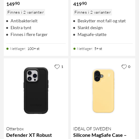
90
90
149
419
Finnes i 2 varianter
Finnes i 2 varianter
Antibakterielt
Beskytter mot fall og støt
Ekstra tynt
Slankt design
Finnes i flere farger
Magsafe-støtte
Nettlager
:
100+ st
Nettlager
:
5+ st
1
0
Otterbox
IDEAL OF SWEDEN
Defender XT Robust
Silicone MagSafe Case –