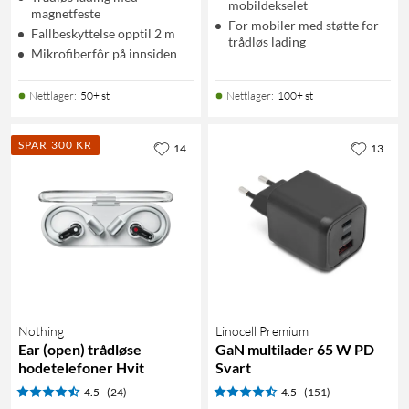
mobildekselet
magnetfeste
For mobiler med støtte for
Fallbeskyttelse opptil 2 m
trådløs lading
Mikrofiberfôr på innsiden
Nettlager
:
50+ st
Nettlager
:
100+ st
SPAR 300 KR
14
13
Nothing
Linocell Premium
Ear (open) trådløse
GaN multilader 65 W PD
hodetelefoner Hvit
Svart
4.5
(24)
4.5
(151)