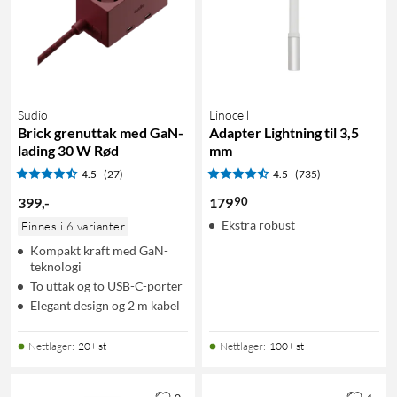
Sudio
Linocell
Brick grenuttak med GaN-
Adapter Lightning til 3,5
lading 30 W Rød
mm
4.5
(27)
4.5
(735)
90
399
,
-
179
Ekstra robust
Finnes i 6 varianter
Kompakt kraft med GaN-
teknologi
To uttak og to USB-C-porter
Elegant design og 2 m kabel
Nettlager
:
20+ st
Nettlager
:
100+ st