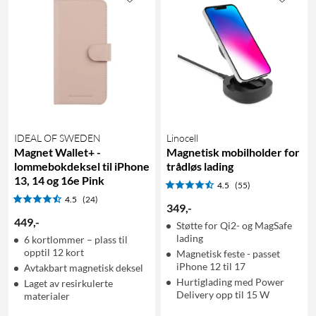
IDEAL OF SWEDEN
Linocell
Magnet Wallet+ -
Magnetisk mobilholder for
lommebokdeksel til iPhone
trådløs lading
13, 14 og 16e Pink
4.5
(55)
4.5
(24)
349
,
-
449
,
-
Støtte for Qi2- og MagSafe
lading
6 kortlommer – plass til
opptil 12 kort
Magnetisk feste - passet
iPhone 12 til 17
Avtakbart magnetisk deksel
Hurtiglading med Power
Laget av resirkulerte
Delivery opp til 15 W
materialer