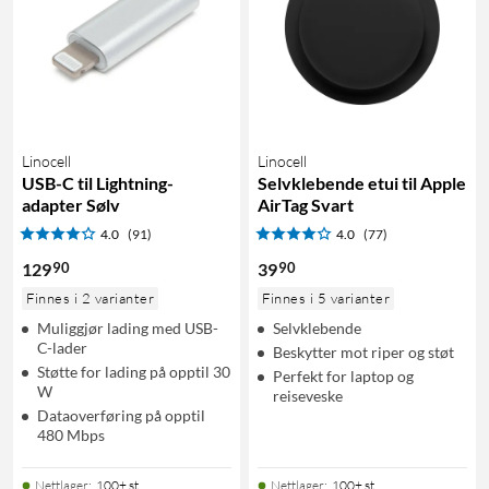
Linocell
Linocell
USB-C til Lightning-
Selvklebende etui til Apple
adapter Sølv
AirTag Svart
4.0
(91)
4.0
(77)
90
90
129
39
Finnes i 2 varianter
Finnes i 5 varianter
Muliggjør lading med USB-
Selvklebende
C-lader
Beskytter mot riper og støt
Støtte for lading på opptil 30
Perfekt for laptop og
W
reiseveske
Dataoverføring på opptil
480 Mbps
Nettlager
:
100+ st
Nettlager
:
100+ st