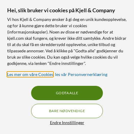
999
,
-
2 990
,
-
Hei, slik bruker vi cookies på Kjell & Company
MagSafe-kompatibel med
Finnes i 2 varianter
iPhone 12 og nyere
Vi hos Kjell & Company ønsker å gi deg en unik kundeopplevelse,
Komfortable øreklokker
Lader Apple Watch og
og for å kunne gjøre dette bruker vi cookies
med gjennomsiktig design
AirPods
(informasjonskapsler). Noen av disse er nødvendige for at
Opptil 80 timers batteritid
Elegant design
kjell.com skal fungere, og krever ikke ditt samtykke. Andre bidrar
Støydemping og
til at du skal få en skreddersydd opplevelse, unike tilbud og
transparency mode
tilpassede annonser. Ved å klikke på "Godta alle" godkjenner du
bruk av slike cookies. Du kan også velge hvilke cookies du vil
Nettlager
:
1+ st
Nettlager
:
50+ st
godkjenne, via lenken "Endre innstillinger".
Les mer om våre Cookies
,
les vår Personvernerklæring
21
0
GODTA ALLE
BARE NØDVENDIGE
Filtre
Endre Innstillinger