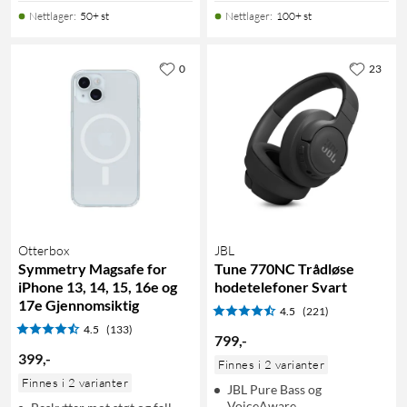
Nettlager
:
50+ st
Nettlager
:
100+ st
0
23
Otterbox
JBL
Symmetry Magsafe for
Tune 770NC Trådløse
iPhone 13, 14, 15, 16e og
hodetelefoner Svart
17e Gjennomsiktig
4.5
(221)
4.5
(133)
799
,
-
399
,
-
Finnes i 2 varianter
Finnes i 2 varianter
JBL Pure Bass og
VoiceAware