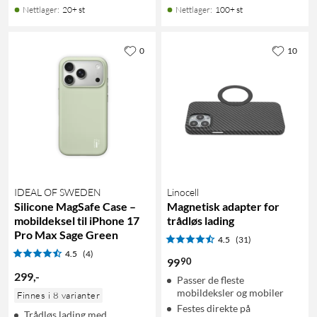
Nettlager
:
20+ st
Nettlager
:
100+ st
0
10
IDEAL OF SWEDEN
Linocell
Silicone MagSafe Case –
Magnetisk adapter for
mobildeksel til iPhone 17
trådløs lading
Pro Max Sage Green
4.5
(31)
4.5
(4)
90
99
299
,
-
Passer de fleste
mobildeksler og mobiler
Finnes i 8 varianter
Festes direkte på
Trådløs lading med