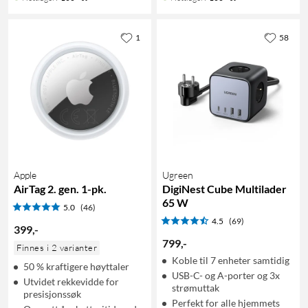
1
58
Apple
Ugreen
AirTag 2. gen. 1-pk.
DigiNest Cube Multilader
65 W
5.0
(46)
4.5
(69)
399
,
-
799
,
-
Finnes i 2 varianter
Koble til 7 enheter samtidig
50 % kraftigere høyttaler
USB-C- og A-porter og 3x
Utvidet rekkevidde for
strømuttak
presisjonssøk
Perfekt for alle hjemmets