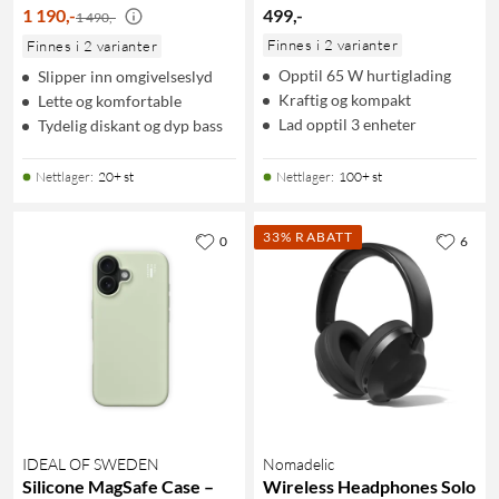
1 190
,
-
499
,
-
1 490,-
Finnes i 2 varianter
Finnes i 2 varianter
Opptil 65 W hurtiglading
Slipper inn omgivelseslyd
Kraftig og kompakt
Lette og komfortable
Lad opptil 3 enheter
Tydelig diskant og dyp bass
Nettlager
:
20+ st
Nettlager
:
100+ st
33% RABATT
0
6
IDEAL OF SWEDEN
Nomadelic
Silicone MagSafe Case –
Wireless Headphones Solo