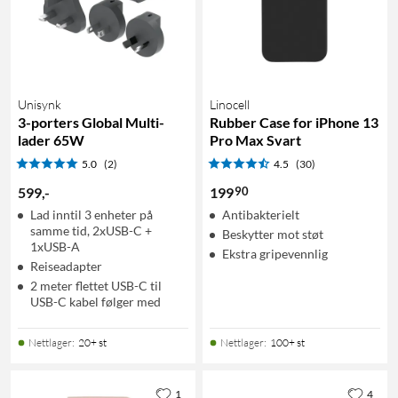
Unisynk
Linocell
3-porters Global Multi-
Rubber Case for iPhone 13
lader 65W
Pro Max Svart
5.0
(2)
4.5
(30)
90
599
,
-
199
Lad inntil 3 enheter på
Antibakterielt
samme tid, 2xUSB-C +
Beskytter mot støt
1xUSB-A
Ekstra gripevennlig
Reiseadapter
2 meter flettet USB-C til
USB-C kabel følger med
Nettlager
:
20+ st
Nettlager
:
100+ st
1
4