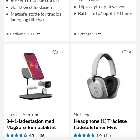
Beskytter mot støt og fall
Tilpass lytteopplevelsen
Slankt og stilig design
Batteritid på opptil 70 timer
Magsafe-støtte for trådløs
lading og tilbehør
Nettlager
:
100+ st
Nettlager
:
1 st
52
4
Linocell Premium
Nothing
3-i-1-ladestasjon med
Headphone (1) Trådløse
MagSafe-kompabilitet
hodetelefoner Hvit
4.5
(156)
5.0
(14)