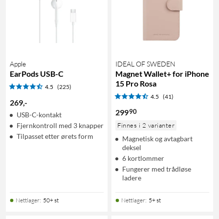
Apple
IDEAL OF SWEDEN
EarPods USB-C
Magnet Wallet+ for iPhone
15 Pro Rosa
4.5
(225)
4.5
(41)
269
,
-
90
299
USB-C-kontakt
Fjernkontroll med 3 knapper
Finnes i 2 varianter
Tilpasset etter ørets form
Magnetisk og avtagbart
deksel
6 kortlommer
Fungerer med trådløse
ladere
Nettlager
:
50+ st
Nettlager
:
5+ st