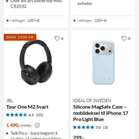
Over ett års batteritid med
enheter
CR2032
Nettlager
:
100+ st
Nettlager
:
100+ st
SPAR 1500 KR
6
0
JBL
IDEAL OF SWEDEN
Tour One M2 Svart
Silicone MagSafe Case –
mobildeksel til iPhone 17
4.5
(35)
Pro Light Blue
1 490
,
-
2 990,-
5.0
(3)
TalkThru - bare begynn å
299
,
-
snakke, så settes musikken