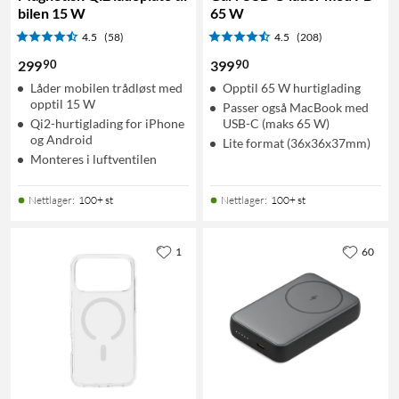
bilen 15 W
65 W
4.5
(58)
4.5
(208)
90
90
299
399
Låder mobilen trådløst med
Opptil 65 W hurtiglading
opptil 15 W
Passer også MacBook med
Qi2-hurtiglading for iPhone
USB-C (maks 65 W)
og Android
Lite format (36x36x37mm)
Monteres i luftventilen
Nettlager
:
100+ st
Nettlager
:
100+ st
1
60