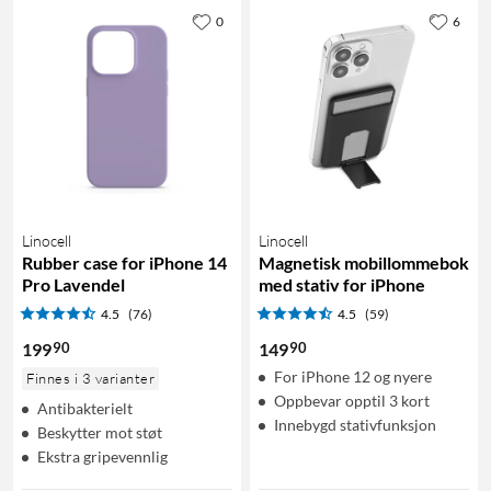
0
6
Linocell
Linocell
Rubber case for iPhone 14
Magnetisk mobillommebok
Pro Lavendel
med stativ for iPhone
4.5
(76)
4.5
(59)
90
90
199
149
For iPhone 12 og nyere
Finnes i 3 varianter
Oppbevar opptil 3 kort
Antibakterielt
Innebygd stativfunksjon
Beskytter mot støt
Ekstra gripevennlig