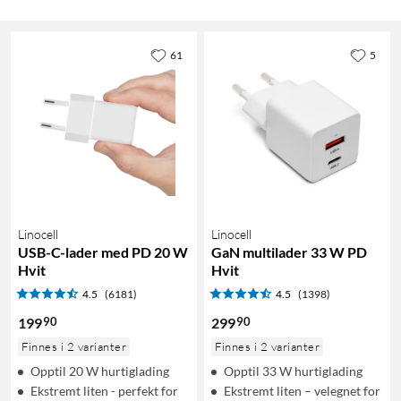
61
5
Linocell
Linocell
USB-C-lader med PD 20 W
GaN multilader 33 W PD
Hvit
Hvit
4.5
(6181)
4.5
(1398)
90
90
199
299
Finnes i 2 varianter
Finnes i 2 varianter
Opptil 20 W hurtiglading
Opptil 33 W hurtiglading
Ekstremt liten - perfekt for
Ekstremt liten – velegnet for