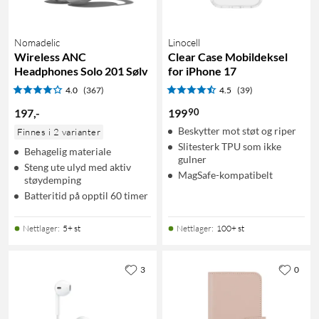
Nomadelic
Linocell
Wireless ANC
Clear Case Mobildeksel
Headphones Solo 201 Sølv
for iPhone 17
4.0
(367)
4.5
(39)
90
197
,
-
199
Beskytter mot støt og riper
Finnes i 2 varianter
Slitesterk TPU som ikke
Behagelig materiale
gulner
Steng ute ulyd med aktiv
MagSafe-kompatibelt
støydemping
Batteritid på opptil 60 timer
Nettlager
:
5+ st
Nettlager
:
100+ st
3
0