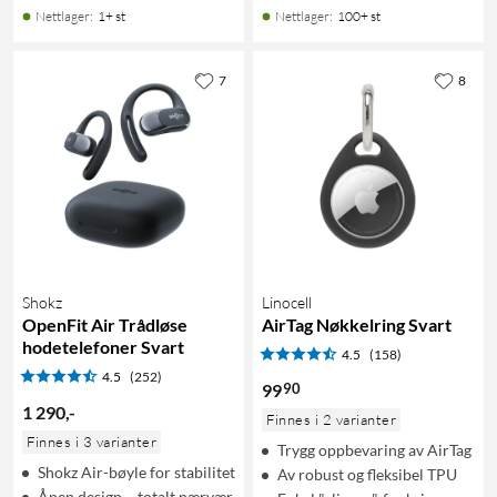
Nettlager
:
1+ st
Nettlager
:
100+ st
7
8
Shokz
Linocell
OpenFit Air Trådløse
AirTag Nøkkelring Svart
hodetelefoner Svart
4.5
(158)
4.5
(252)
90
99
1 290
,
-
Finnes i 2 varianter
Finnes i 3 varianter
Trygg oppbevaring av AirTag
Shokz Air-bøyle for stabilitet
Av robust og fleksibel TPU
Åpen design – totalt nærvær,