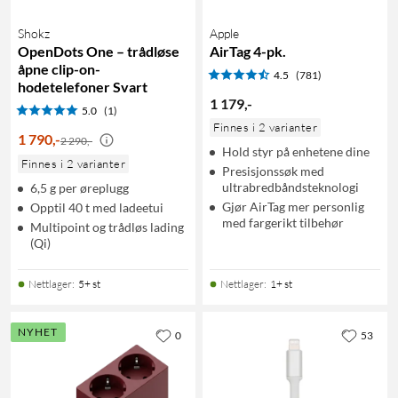
Shokz
Apple
OpenDots One – trådløse
AirTag 4-pk.
åpne clip-on-
4.5
(781)
hodetelefoner Svart
1 179
,
-
5.0
(1)
Finnes i 2 varianter
1 790
,
-
2 290,-
Hold styr på enhetene dine
Finnes i 2 varianter
Presisjonssøk med
ultrabredbåndsteknologi
6,5 g per øreplugg
Gjør AirTag mer personlig
Opptil 40 t med ladeetui
med fargerikt tilbehør
Multipoint og trådløs lading
(Qi)
Nettlager
:
5+ st
Nettlager
:
1+ st
NYHET
0
53