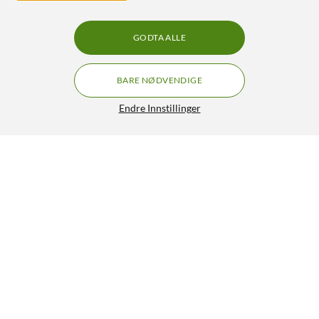
GODTA ALLE
BARE NØDVENDIGE
Endre Innstillinger
IDEAL OF SWEDEN Magnet Wallet+ for iPhone 15 Plus
419,90
4.5/5
HENT
LEGG I HANDLEKURV