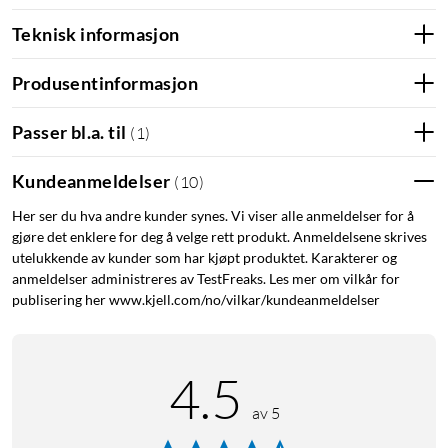
er mye mer praktisk enn vanlig knappelukking og tryggere enn
Teknisk informasjon
vanlig magnetisk lukking uten knapp. Et svart standarddeksel i
høy kvalitet følger med. Det gjør at du enkelt kan ta av
mobilen når du ikke trenger hele etuiet.
Produsentinformasjon
Passer bl.a. til
(
1
)
Kundeanmeldelser
(
10
)
Her ser du hva andre kunder synes. Vi viser alle anmeldelser for å
gjøre det enklere for deg å velge rett produkt. Anmeldelsene skrives
utelukkende av kunder som har kjøpt produktet. Karakterer og
anmeldelser administreres av TestFreaks. Les mer om vilkår for
publisering her www.kjell.com/no/vilkar/kundeanmeldelser
4.5
av 5