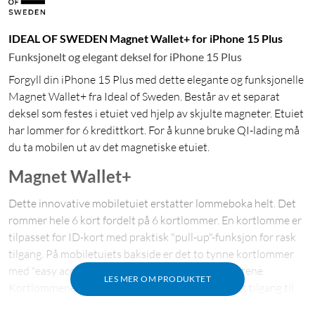
IDEAL OF SWEDEN Magnet Wallet+ for iPhone 15 Plus
Funksjonelt og elegant deksel for iPhone 15 Plus
Forgyll din iPhone 15 Plus med dette elegante og funksjonelle
Magnet Wallet+ fra Ideal of Sweden. Består av et separat
deksel som festes i etuiet ved hjelp av skjulte magneter. Etuiet
har lommer for 6 kredittkort. For å kunne bruke QI-lading må
du ta mobilen ut av det magnetiske etuiet.
Magnet Wallet+
Dette innovative mobiletuiet erstatter lommeboka helt. Det
rommer hele 6 kort fordelt på 6 kortlommer. En kortlomme er
tilpasset for ID-kort med praktisk "pull-up"-funksjon for rask
tilgang. På mobiletuiets bakside er det to tynne kortlommer
med "easy access", perfekt for de mest brukte kortene.
LES MER OM PRODUKTET
Kortlommene er elegant skjært ut og laget for lett tilgang til
kortene. Magnet Wallet+ har magnetisk knappelukking, som