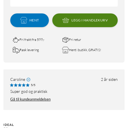
HENT
LEGG I HANDLEKURV
Fri frakt fra 599,-
Fri retur
Rask levering
Hent i butikk, GRATIS!
Caroline
2 år siden
5/5
Super god og praktisk
Gå til kundeanmeldelsen