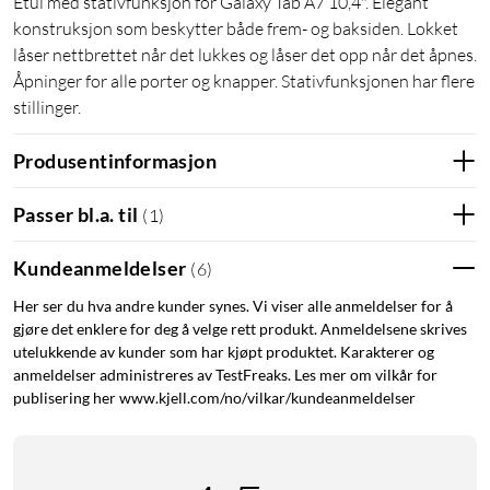
Etui med stativfunksjon for Galaxy Tab A7 10,4". Elegant
konstruksjon som beskytter både frem- og baksiden. Lokket
låser nettbrettet når det lukkes og låser det opp når det åpnes.
Åpninger for alle porter og knapper. Stativfunksjonen har flere
stillinger.
Produsentinformasjon
Passer bl.a. til
(
1
)
Kundeanmeldelser
(
6
)
Her ser du hva andre kunder synes. Vi viser alle anmeldelser for å
gjøre det enklere for deg å velge rett produkt. Anmeldelsene skrives
utelukkende av kunder som har kjøpt produktet. Karakterer og
anmeldelser administreres av TestFreaks. Les mer om vilkår for
publisering her www.kjell.com/no/vilkar/kundeanmeldelser