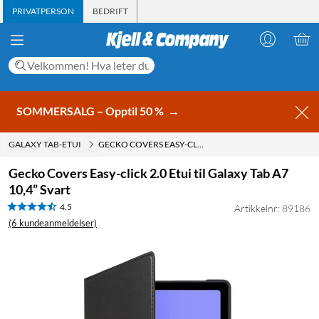
PRIVATPERSON
BEDRIFT
SOMMERSALG – Opptil 50 %
→
GALAXY TAB-ETUI
GECKO COVERS EASY-CLICK 2.0 ETUI TIL GALAXY TAB A7 10,4” SVART
Gecko Covers Easy-click 2.0 Etui til Galaxy Tab A7
10,4” Svart
4.5
Artikkelnr: 89186
(6 kundeanmeldelser)