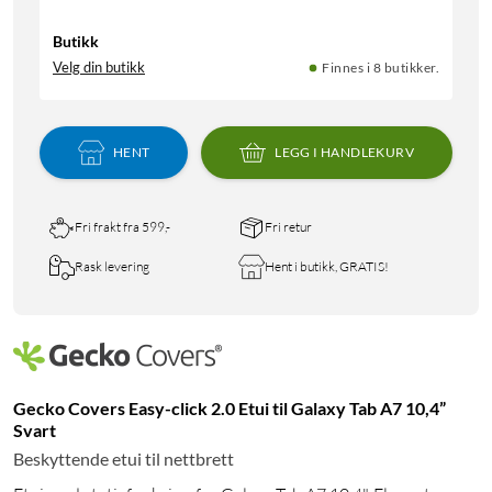
Butikk
Velg din butikk
Finnes i 8 butikker.
HENT
LEGG I HANDLEKURV
Fri frakt fra 599,-
Fri retur
Rask levering
Hent i butikk, GRATIS!
Gecko Covers Easy-click 2.0 Etui til Galaxy Tab A7 10,4”
Svart
Beskyttende etui til nettbrett