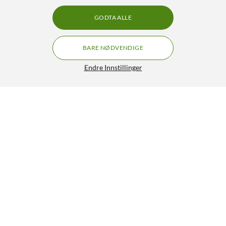
GODTA ALLE
BARE NØDVENDIGE
Endre Innstillinger
Gecko Covers Easy-click 2.0 Etui til Galaxy Tab A7 10,4”
Svart
349,90
4.5/5
HENT
LEGG I HANDLEKURV