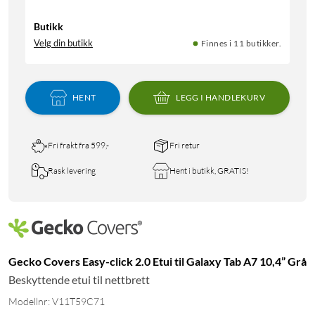
Butikk
Velg din butikk
Finnes i 11 butikker.
HENT
LEGG I HANDLEKURV
Fri frakt fra 599,-
Fri retur
Rask levering
Hent i butikk, GRATIS!
Gecko Covers Easy-click 2.0 Etui til Galaxy Tab A7 10,4” Grå
Beskyttende etui til nettbrett
Modellnr: V11T59C71