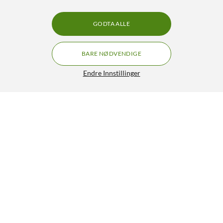
GODTA ALLE
BARE NØDVENDIGE
Endre Innstillinger
Gecko Covers Easy-click 2.0 Etui til Galaxy Tab A7 10,4”
Grå
349,90
4.5/5
HENT
LEGG I HANDLEKURV