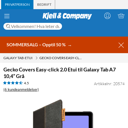
PRIVATPERSON
BEDRIFT
SOMMERSALG – Opptil 50 %
→
GALAXY TAB-ETUI
GECKO COVERS EASY-CLICK 2.0 ETUI TIL GALAXY TAB A7 10,4” GRÅ
Gecko Covers Easy-click 2.0 Etui til Galaxy Tab A7
10,4” Grå
4.5
Artikkelnr: 20574
(6 kundeanmeldelser)