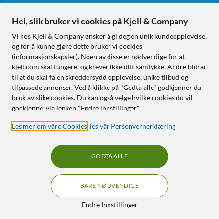
Hei, slik bruker vi cookies på Kjell & Company
Følg oss
Vi hos Kjell & Company ønsker å gi deg en unik kundeopplevelse,
og for å kunne gjøre dette bruker vi cookies
(informasjonskapsler). Noen av disse er nødvendige for at
kjell.com skal fungere, og krever ikke ditt samtykke. Andre bidrar
Handle fra:
til at du skal få en skreddersydd opplevelse, unike tilbud og
tilpassede annonser. Ved å klikke på "Godta alle" godkjenner du
Sverige
bruk av slike cookies. Du kan også velge hvilke cookies du vil
Norge
godkjenne, via lenken "Endre innstillinger".
Les mer om våre Cookies
,
les vår Personvernerklæring
GODTA ALLE
BARE NØDVENDIGE
RÅD OG TILBEHØR TIL
HJEMMEELEKTRONIKK
Filtre
Endre Innstillinger
© Copyright
2026
Kjell & Company