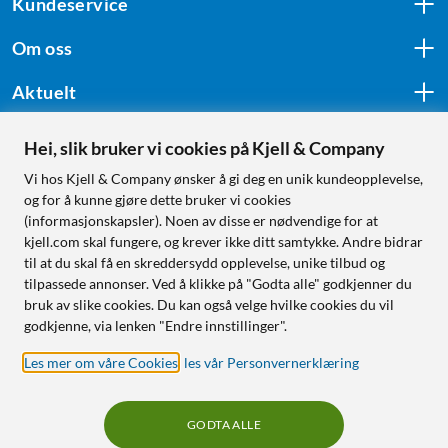
Kundeservice
Om oss
Aktuelt
Hei, slik bruker vi cookies på Kjell & Company
Følg oss
Vi hos Kjell & Company ønsker å gi deg en unik kundeopplevelse,
og for å kunne gjøre dette bruker vi cookies
(informasjonskapsler). Noen av disse er nødvendige for at
kjell.com skal fungere, og krever ikke ditt samtykke. Andre bidrar
Handle fra:
til at du skal få en skreddersydd opplevelse, unike tilbud og
tilpassede annonser. Ved å klikke på "Godta alle" godkjenner du
Sverige
bruk av slike cookies. Du kan også velge hvilke cookies du vil
Norge
godkjenne, via lenken "Endre innstillinger".
Les mer om våre Cookies
,
les vår Personvernerklæring
GODTA ALLE