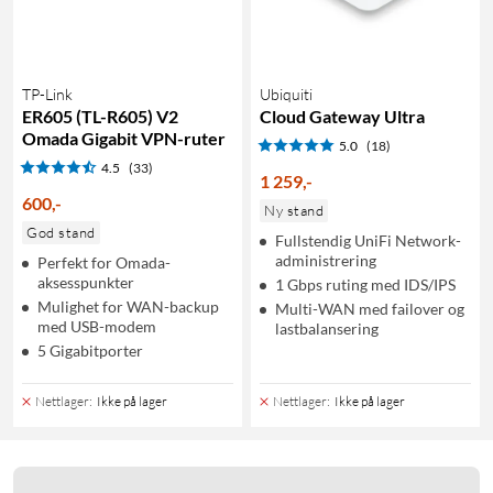
TP-Link
Ubiquiti
ER605 (TL-R605) V2
Cloud Gateway Ultra
Omada Gigabit VPN-ruter
5.0
(18)
4.5
(33)
1 259
,
-
600
,
-
Ny stand
God stand
Fullstendig UniFi Network-
administrering
Perfekt for Omada-
aksesspunkter
1 Gbps ruting med IDS/IPS
Mulighet for WAN-backup
Multi-WAN med failover og
med USB-modem
lastbalansering
5 Gigabitporter
Nettlager
:
Ikke på lager
Nettlager
:
Ikke på lager