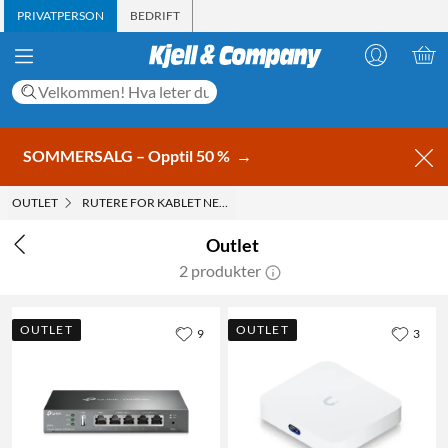
PRIVATPERSON
BEDRIFT
SOMMERSALG – Opptil 50 %
→
OUTLET
RUTERE FOR KABLET NETTVERK
Outlet
2 produkter
OUTLET
OUTLET
9
3