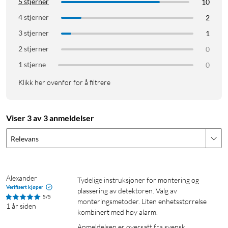
5 stjerner
10
4 stjerner
2
3 stjerner
1
2 stjerner
0
1 stjerne
0
Klikk her ovenfor for å filtrere
Viser 3 av 3 anmeldelser
Relevans
Alexander
Tydelige instruksjoner for montering og 
Verifisert kjøper
plassering av detektoren. Valg av 
5/5
monteringsmetoder. Liten enhetsstørrelse 
1 år siden
kombinert med høy alarm.
Anmeldelsen er oversatt fra svensk