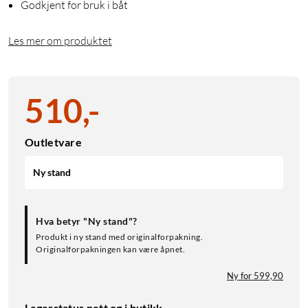
Godkjent for bruk i båt
Les mer om produktet
510
,
-
Outletvare
Ny stand
Hva betyr "Ny stand"?
Produkt i ny stand med originalforpakning.
Originalforpakningen kan være åpnet.
Ny for 599,90
Lagerstatus nett og i butikk