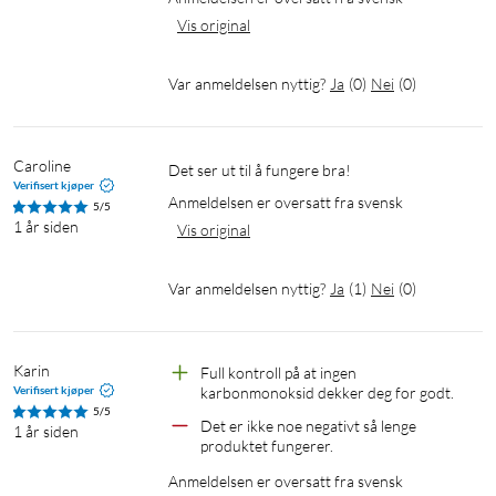
Vis original
Var anmeldelsen nyttig?
Ja
(
0
)
Nei
(
0
)
Caroline
Det ser ut til å fungere bra!
Verifisert kjøper
Anmeldelsen er oversatt fra svensk
5/5
1 år siden
Vis original
Var anmeldelsen nyttig?
Ja
(
1
)
Nei
(
0
)
Karin
Full kontroll på at ingen 
Verifisert kjøper
karbonmonoksid dekker deg for godt.
5/5
Det er ikke noe negativt så lenge 
1 år siden
produktet fungerer.
Anmeldelsen er oversatt fra svensk