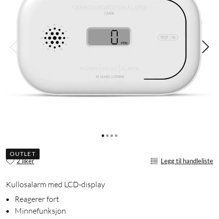
OUTLET
2 liker
Legg til handleliste
Kullosalarm med LCD-display
Reagerer fort
Minnefunksjon