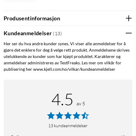
Spesifikasjoner
Alarmsignal: ≥ 85 dB / 3 m
Produsentinformasjon
Strømforsyning: 2x AA-batterier (utbytbara)
Temperaturområde: -10 °C till 40 °C
Mål: 73x120 mm
Kundeanmeldelser
(
13
)
Sertifikat: EN 50291-1:2018, EN 50291-2:2019
Her ser du hva andre kunder synes. Vi viser alle anmeldelser for å
gjøre det enklere for deg å velge rett produkt. Anmeldelsene skrives
I pakken
utelukkende av kunder som har kjøpt produktet. Karakterer og
anmeldelser administreres av TestFreaks. Les mer om vilkår for
Karbonmonoksidvarsler
publisering her www.kjell.com/no/vilkar/kundeanmeldelser
2x AA-batterier
Dobbelsidig 3M-tape
Manual
4.5
av 5
13
kundeanmeldelser