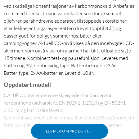
ved skadelige konsentrasjoner av karbonmonoksid. Anbefales
i rom med brenseldrevne varmekilder som for eksempel
oljefyrer, parafindrevne apparater, tilstoppede skorsteiner
eller lekkasjer fra garasjer. Batteri drevet (opptil 3 år) og
passer godt for boliger, sommerhus, båter eller
campingvogner. Aktuell CO-nivå vises på den innebygde LCD-
skjermen, som også viser om alarmen har blitt utløst de siste
48 timene. Kombinert test- og pausefunksjon. Leveres med
batteri og 3M dobbelsidig tape. Batteritid: opptil 3 år.
Batteritype: 2x AA-batterier. Levetid: 10 år.
Oppdatert modell
CA108 Oppfyller den nye skjerpede standarden for
karbonmonoksidvarslere, EN 50291-1:2018 og EN 50291-
2:2019, og har 10 års levetid.
Sammenlignet med tidligere modeller er CA108 også godkjent
for bruk i båt, og kan vise romtemperaturen på skjermen.
LES MER OM PRODUKTET