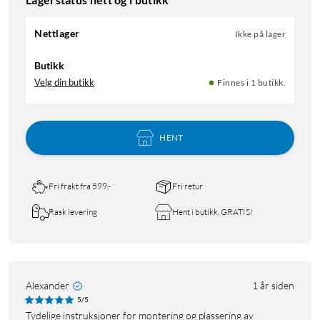
Nettlager
Ikke på lager
Butikk
Velg din butikk
Finnes i 1 butikk.
HENT
Fri frakt fra 599,-
Fri retur
Rask levering
Hent i butikk, GRATIS!
Alexander
1 år siden
5/5
Tydelige instruksjoner for montering og plassering av