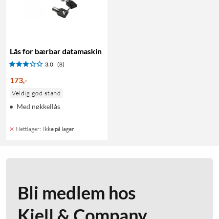
Lås for bærbar datamaskin
3.0
(8)
173
,
-
Veldig god stand
Med nøkkellås
Nettlager
:
Ikke på lager
Bli medlem hos
Kjell & Company