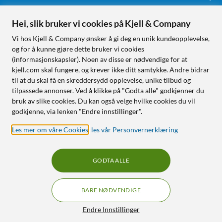
Hei, slik bruker vi cookies på Kjell & Company
Følg oss
Vi hos Kjell & Company ønsker å gi deg en unik kundeopplevelse,
og for å kunne gjøre dette bruker vi cookies
(informasjonskapsler). Noen av disse er nødvendige for at
kjell.com skal fungere, og krever ikke ditt samtykke. Andre bidrar
Handle fra:
til at du skal få en skreddersydd opplevelse, unike tilbud og
tilpassede annonser. Ved å klikke på "Godta alle" godkjenner du
Sverige
bruk av slike cookies. Du kan også velge hvilke cookies du vil
Norge
godkjenne, via lenken "Endre innstillinger".
Les mer om våre Cookies
,
les vår Personvernerklæring
GODTA ALLE
BARE NØDVENDIGE
RÅD OG TILBEHØR TIL
HJEMMEELEKTRONIKK
Filtre
Endre Innstillinger
© Copyright
2026
Kjell & Company