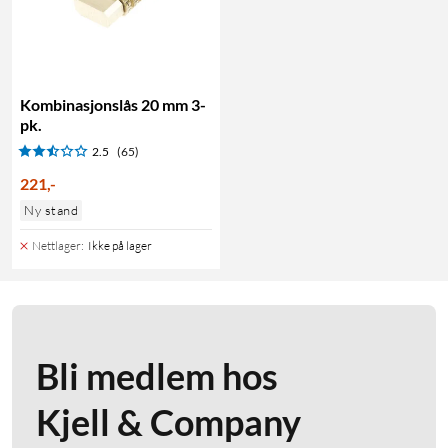
Kombinasjonslås 20 mm 3-
pk.
2.5
(65)
221
,
-
Ny stand
Nettlager
:
Ikke på lager
Bli medlem hos
Kjell & Company