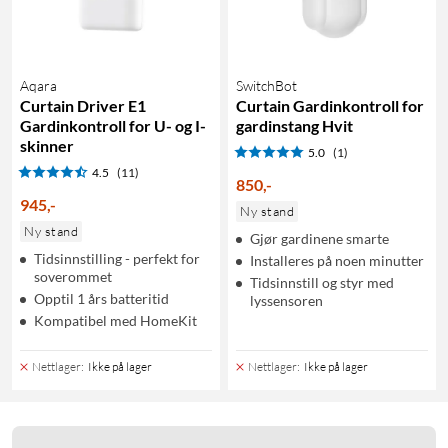
Aqara
SwitchBot
Curtain Driver E1
Curtain Gardinkontroll for
Gardinkontroll for U- og I-
gardinstang Hvit
skinner
5.0
(1)
4.5
(11)
850
,
-
945
,
-
Ny stand
Ny stand
Gjør gardinene smarte
Tidsinnstilling - perfekt for
Installeres på noen minutter
soverommet
Tidsinnstill og styr med
Opptil 1 års batteritid
lyssensoren
Kompatibel med HomeKit
Nettlager
:
Ikke på lager
Nettlager
:
Ikke på lager