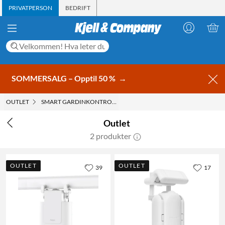
PRIVATPERSON
BEDRIFT
SOMMERSALG – Opptil 50 %
→
OUTLET
SMART GARDINKONTROLL
Outlet
2 produkter
OUTLET
OUTLET
39
17