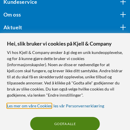
Kundeservice
Om oss
Aktuelt
Hei, slik bruker vi cookies på Kjell & Company
Følg oss
Vi hos Kjell & Company ønsker å gi deg en unik kundeopplevelse,
og for å kunne gjøre dette bruker vi cookies
(informasjonskapsler). Noen av disse er nødvendige for at
kjell.com skal fungere, og krever ikke ditt samtykke. Andre bidrar
Handle fra:
til at du skal få en skreddersydd opplevelse, unike tilbud og
tilpassede annonser. Ved å klikke på "Godta alle" godkjenner du
Sverige
bruk av slike cookies. Du kan også velge hvilke cookies du vil
Norge
godkjenne, via lenken "Endre innstillinger".
Les mer om våre Cookies
,
les vår Personvernerklæring
GODTA ALLE